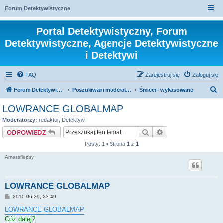
Forum Detektywistyczne
Portal Detektywistyczny, Forum
Detektywistyczne, Agencje Detektywistyczne
i Detektywi
FAQ
Zarejestruj się
Zaloguj się
S
Forum Detektywistyczne, Detektyw
Poszukiwani moderatorzy
Śmieci - wykasowane
z
LOWRANCE GLOBALMAP
u
Moderatorzy:
redaktor
,
Detektyw
k
Szukaj
Wyszukiwanie za
ODPOWIEDZ
a
Posty: 1 • Strona
1
z
1
j
Amessfiepsy
LOWRANCE GLOBALMAP
P
2010-06-29, 23:49
o
s
LOWRANCE GLOBALMAP
t
Cóż dalej?