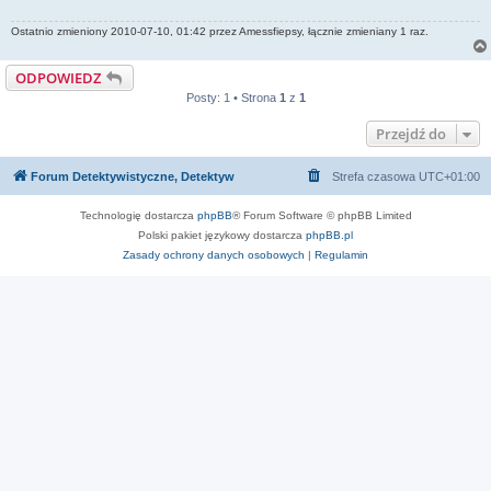
Ostatnio zmieniony 2010-07-10, 01:42 przez
Amessfiepsy
, łącznie zmieniany 1 raz.
ODPOWIEDZ
Posty: 1 • Strona
1
z
1
Przejdź do
Forum Detektywistyczne, Detektyw
Strefa czasowa
UTC+01:00
Technologię dostarcza
phpBB
® Forum Software © phpBB Limited
Polski pakiet językowy dostarcza
phpBB.pl
Zasady ochrony danych osobowych
|
Regulamin