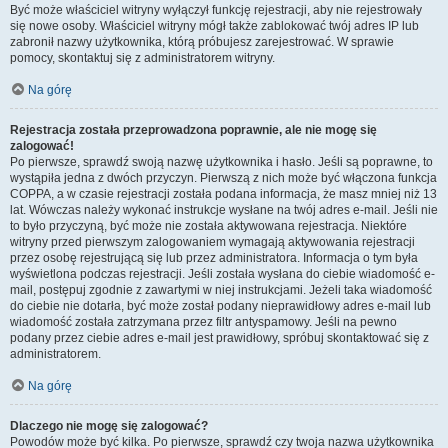
Być może właściciel witryny wyłączył funkcję rejestracji, aby nie rejestrowały
się nowe osoby. Właściciel witryny mógł także zablokować twój adres IP lub
zabronił nazwy użytkownika, którą próbujesz zarejestrować. W sprawie
pomocy, skontaktuj się z administratorem witryny.
Na górę
Rejestracja została przeprowadzona poprawnie, ale nie mogę się
zalogować!
Po pierwsze, sprawdź swoją nazwę użytkownika i hasło. Jeśli są poprawne, to
wystąpiła jedna z dwóch przyczyn. Pierwszą z nich może być włączona funkcja
COPPA, a w czasie rejestracji została podana informacja, że masz mniej niż 13
lat. Wówczas należy wykonać instrukcje wysłane na twój adres e-mail. Jeśli nie
to było przyczyną, być może nie została aktywowana rejestracja. Niektóre
witryny przed pierwszym zalogowaniem wymagają aktywowania rejestracji
przez osobę rejestrującą się lub przez administratora. Informacja o tym była
wyświetlona podczas rejestracji. Jeśli została wysłana do ciebie wiadomość e-
mail, postępuj zgodnie z zawartymi w niej instrukcjami. Jeżeli taka wiadomość
do ciebie nie dotarła, być może został podany nieprawidłowy adres e-mail lub
wiadomość została zatrzymana przez filtr antyspamowy. Jeśli na pewno
podany przez ciebie adres e-mail jest prawidłowy, spróbuj skontaktować się z
administratorem.
Na górę
Dlaczego nie mogę się zalogować?
Powodów może być kilka. Po pierwsze, sprawdź czy twoja nazwa użytkownika