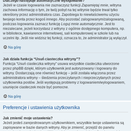
Dlaczego następuje automatyczne wylogowanie?
Jeżeli w czasie logowania nie zaznaczysz funkcji
Zapamiętaj mnie
, witryna
zachowa informację o tym, że twój pobyt na tej witrynie będzie trwał tylko
określony przez administratora czas. Zapobiega to niewłaściwemu użyciu
twojego konta przez kogoś innego. Aby pozostać zalogowanym/zalogowaną,
podczas logowania zaznacz funkcję
Loguj mnie automatycznie
. Jest to
niezalecane, jeżeli korzystasz z witryny z ogólnie dostępnego komputera, np.
w bibliotece, kawiarence internetowej, sali komputerowej w szkole lub na
uczelni itp. Jeśli nie widzisz tej funkcji, oznacza to, że administrator ją wyłączył.
Na górę
Jak działa funkcja “Usuń ciasteczka witryny”?
Funkcja “Usuń ciasteczka witryny” usuwa wszystkie ciasteczka utworzone
przez phpBB dzięki, którym użytkownik jest autoryzowany i logowany do
witryny. Dostarczają one również funkcję – jeśli została włączona przez
administratora witryny – śledzenia przeczytanych i nieprzeczytanych przez
użytkownika postów. Jeśli występują problemy z logowaniem/wylogowaniem,
usunięcie ciasteczek może być pomocne.
Na górę
Preferencje i ustawienia użytkownika
Jak zmienić moje ustawienia?
Jeżeli jesteś zarejestrowanym użytkownikiem, wszystkie twoje ustawienia są
zapisywane w bazie danych witryny. Aby je zmienić, przejdź do panelu