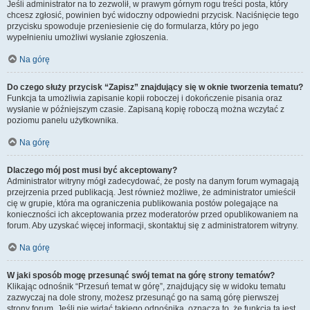
Jeśli administrator na to zezwolił, w prawym górnym rogu treści posta, który
chcesz zgłosić, powinien być widoczny odpowiedni przycisk. Naciśnięcie tego
przycisku spowoduje przeniesienie cię do formularza, który po jego
wypełnieniu umożliwi wysłanie zgłoszenia.
Na górę
Do czego służy przycisk “Zapisz” znajdujący się w oknie tworzenia tematu?
Funkcja ta umożliwia zapisanie kopii roboczej i dokończenie pisania oraz
wysłanie w późniejszym czasie. Zapisaną kopię roboczą można wczytać z
poziomu panelu użytkownika.
Na górę
Dlaczego mój post musi być akceptowany?
Administrator witryny mógł zadecydować, że posty na danym forum wymagają
przejrzenia przed publikacją. Jest również możliwe, że administrator umieścił
cię w grupie, która ma ograniczenia publikowania postów polegające na
konieczności ich akceptowania przez moderatorów przed opublikowaniem na
forum. Aby uzyskać więcej informacji, skontaktuj się z administratorem witryny.
Na górę
W jaki sposób mogę przesunąć swój temat na górę strony tematów?
Klikając odnośnik “Przesuń temat w górę”, znajdujący się w widoku tematu
zazwyczaj na dole strony, możesz przesunąć go na samą górę pierwszej
strony forum. Jeśli nie widać takiego odnośnika, oznacza to, że funkcja ta jest