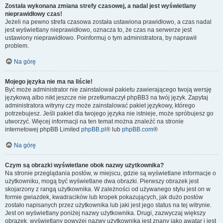
Została wykonana zmiana strefy czasowej, a nadal jest wyświetlany
nieprawidłowy czas!
Jeżeli na pewno strefa czasowa została ustawiona prawidłowo, a czas nadal
jest wyświetlany nieprawidłowo, oznacza to, że czas na serwerze jest
ustawiony nieprawidłowo. Poinformuj o tym administratora, by naprawił
problem.
Na górę
Mojego języka nie ma na liście!
Być może administrator nie zainstalował pakietu zawierającego twoją wersję
językową albo nikt jeszcze nie przetłumaczył phpBB3 na twój język. Zapytaj
administratora witryny czy może zainstalować pakiet językowy, którego
potrzebujesz. Jeśli pakiet dla twojego języka nie istnieje, może spróbujesz go
utworzyć. Więcej informacji na ten temat można znaleźć na stronie
internetowej phpBB Limited
phpBB.pl
® lub
phpBB.com
®
Na górę
Czym są obrazki wyświetlane obok nazwy użytkownika?
Na stronie przeglądania postów, w miejscu, gdzie są wyświetlane informacje o
użytkowniku, mogą być wyświetlane dwa obrazki. Pierwszy obrazek jest
skojarzony z rangą użytkownika. W zależności od używanego stylu jest on w
formie gwiazdek, kwadracików lub kropek pokazujących, jak dużo postów
zostało napisanych przez użytkownika lub jaki jest jego status na tej witrynie.
Jest on wyświetlany poniżej nazwy użytkownika. Drugi, zazwyczaj większy
obrazek, wyświetlany powyżej nazwy użytkownika jest znany jako awatar i jest