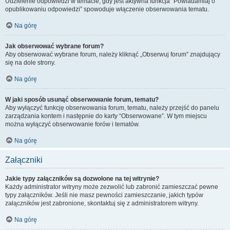
Udzielenie odpowiedzi w temacie, gdy jest aktywna funkcja “Powiadamiaj o
opublikowaniu odpowiedzi” spowoduje włączenie obserwowania tematu.
Na górę
Jak obserwować wybrane forum?
Aby obserwować wybrane forum, należy kliknąć „Obserwuj forum” znajdujący
się na dole strony.
Na górę
W jaki sposób usunąć obserwowanie forum, tematu?
Aby wyłączyć funkcję obserwowania forum, tematu, należy przejść do panelu
zarządzania kontem i następnie do karty “Obserwowane”. W tym miejscu
można wyłączyć obserwowanie forów i tematów.
Na górę
Załączniki
Jakie typy załączników są dozwolone na tej witrynie?
Każdy administrator witryny może zezwolić lub zabronić zamieszczać pewne
typy załączników. Jeśli nie masz pewności zamieszczanie, jakich typów
załączników jest zabronione, skontaktuj się z administratorem witryny.
Na górę