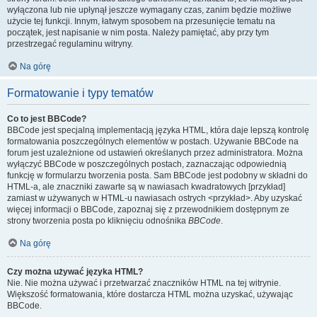
wyłączona lub nie upłynął jeszcze wymagany czas, zanim będzie możliwe
użycie tej funkcji. Innym, łatwym sposobem na przesunięcie tematu na
początek, jest napisanie w nim posta. Należy pamiętać, aby przy tym
przestrzegać regulaminu witryny.
Na górę
Formatowanie i typy tematów
Co to jest BBCode?
BBCode jest specjalną implementacją języka HTML, która daje lepszą kontrolę
formatowania poszczególnych elementów w postach. Używanie BBCode na
forum jest uzależnione od ustawień określanych przez administratora. Można
wyłączyć BBCode w poszczególnych postach, zaznaczając odpowiednią
funkcję w formularzu tworzenia posta. Sam BBCode jest podobny w składni do
HTML-a, ale znaczniki zawarte są w nawiasach kwadratowych [przykład]
zamiast w używanych w HTML-u nawiasach ostrych <przykład>. Aby uzyskać
więcej informacji o BBCode, zapoznaj się z przewodnikiem dostępnym ze
strony tworzenia posta po kliknięciu odnośnika
BBCode
.
Na górę
Czy można używać języka HTML?
Nie. Nie można używać i przetwarzać znaczników HTML na tej witrynie.
Większość formatowania, które dostarcza HTML można uzyskać, używając
BBCode.