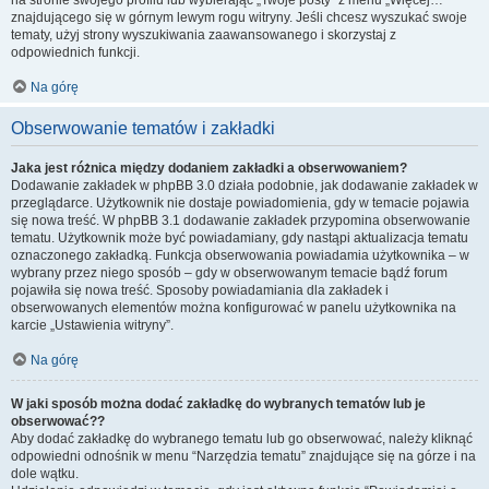
na stronie swojego profilu lub wybierając „Twoje posty” z menu „Więcej…”
znajdującego się w górnym lewym rogu witryny. Jeśli chcesz wyszukać swoje
tematy, użyj strony wyszukiwania zaawansowanego i skorzystaj z
odpowiednich funkcji.
Na górę
Obserwowanie tematów i zakładki
Jaka jest różnica między dodaniem zakładki a obserwowaniem?
Dodawanie zakładek w phpBB 3.0 działa podobnie, jak dodawanie zakładek w
przeglądarce. Użytkownik nie dostaje powiadomienia, gdy w temacie pojawia
się nowa treść. W phpBB 3.1 dodawanie zakładek przypomina obserwowanie
tematu. Użytkownik może być powiadamiany, gdy nastąpi aktualizacja tematu
oznaczonego zakładką. Funkcja obserwowania powiadamia użytkownika – w
wybrany przez niego sposób – gdy w obserwowanym temacie bądź forum
pojawiła się nowa treść. Sposoby powiadamiania dla zakładek i
obserwowanych elementów można konfigurować w panelu użytkownika na
karcie „Ustawienia witryny”.
Na górę
W jaki sposób można dodać zakładkę do wybranych tematów lub je
obserwować??
Aby dodać zakładkę do wybranego tematu lub go obserwować, należy kliknąć
odpowiedni odnośnik w menu “Narzędzia tematu” znajdujące się na górze i na
dole wątku.