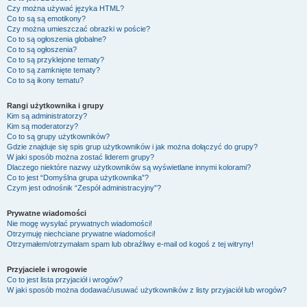
Czy można używać języka HTML?
Co to są są emotikony?
Czy można umieszczać obrazki w poście?
Co to są ogłoszenia globalne?
Co to są ogłoszenia?
Co to są przyklejone tematy?
Co to są zamknięte tematy?
Co to są ikony tematu?
Rangi użytkownika i grupy
Kim są administratorzy?
Kim są moderatorzy?
Co to są grupy użytkowników?
Gdzie znajduje się spis grup użytkowników i jak można dołączyć do grupy?
W jaki sposób można zostać liderem grupy?
Dlaczego niektóre nazwy użytkowników są wyświetlane innymi kolorami?
Co to jest “Domyślna grupa użytkownika”?
Czym jest odnośnik “Zespół administracyjny”?
Prywatne wiadomości
Nie mogę wysyłać prywatnych wiadomości!
Otrzymuję niechciane prywatne wiadomości!
Otrzymałem/otrzymałam spam lub obraźliwy e-mail od kogoś z tej witryny!
Przyjaciele i wrogowie
Co to jest lista przyjaciół i wrogów?
W jaki sposób można dodawać/usuwać użytkowników z listy przyjaciół lub wrogów?