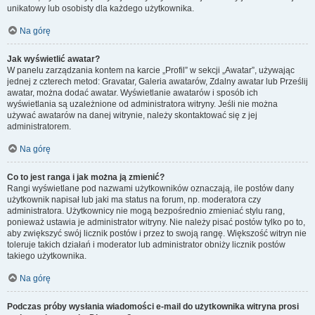
unikatowy lub osobisty dla każdego użytkownika.
Na górę
Jak wyświetlić awatar?
W panelu zarządzania kontem na karcie „Profil” w sekcji „Awatar”, używając
jednej z czterech metod: Gravatar, Galeria awatarów, Zdalny awatar lub Prześlij
awatar, można dodać awatar. Wyświetlanie awatarów i sposób ich
wyświetlania są uzależnione od administratora witryny. Jeśli nie można
używać awatarów na danej witrynie, należy skontaktować się z jej
administratorem.
Na górę
Co to jest ranga i jak można ją zmienić?
Rangi wyświetlane pod nazwami użytkowników oznaczają, ile postów dany
użytkownik napisał lub jaki ma status na forum, np. moderatora czy
administratora. Użytkownicy nie mogą bezpośrednio zmieniać stylu rang,
ponieważ ustawia je administrator witryny. Nie należy pisać postów tylko po to,
aby zwiększyć swój licznik postów i przez to swoją rangę. Większość witryn nie
toleruje takich działań i moderator lub administrator obniży licznik postów
takiego użytkownika.
Na górę
Podczas próby wysłania wiadomości e-mail do użytkownika witryna prosi