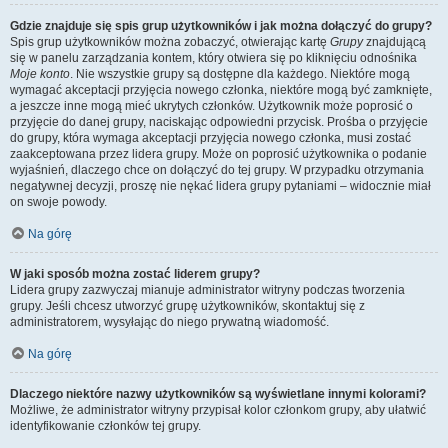
Gdzie znajduje się spis grup użytkowników i jak można dołączyć do grupy?
Spis grup użytkowników można zobaczyć, otwierając kartę
Grupy
znajdującą
się w panelu zarządzania kontem, który otwiera się po kliknięciu odnośnika
Moje konto
. Nie wszystkie grupy są dostępne dla każdego. Niektóre mogą
wymagać akceptacji przyjęcia nowego członka, niektóre mogą być zamknięte,
a jeszcze inne mogą mieć ukrytych członków. Użytkownik może poprosić o
przyjęcie do danej grupy, naciskając odpowiedni przycisk. Prośba o przyjęcie
do grupy, która wymaga akceptacji przyjęcia nowego członka, musi zostać
zaakceptowana przez lidera grupy. Może on poprosić użytkownika o podanie
wyjaśnień, dlaczego chce on dołączyć do tej grupy. W przypadku otrzymania
negatywnej decyzji, proszę nie nękać lidera grupy pytaniami – widocznie miał
on swoje powody.
Na górę
W jaki sposób można zostać liderem grupy?
Lidera grupy zazwyczaj mianuje administrator witryny podczas tworzenia
grupy. Jeśli chcesz utworzyć grupę użytkowników, skontaktuj się z
administratorem, wysyłając do niego prywatną wiadomość.
Na górę
Dlaczego niektóre nazwy użytkowników są wyświetlane innymi kolorami?
Możliwe, że administrator witryny przypisał kolor członkom grupy, aby ułatwić
identyfikowanie członków tej grupy.