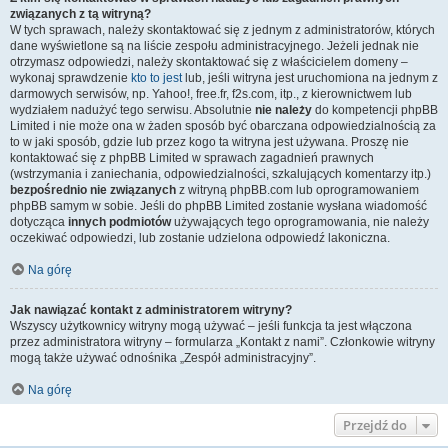
związanych z tą witryną?
W tych sprawach, należy skontaktować się z jednym z administratorów, których
dane wyświetlone są na liście zespołu administracyjnego. Jeżeli jednak nie
otrzymasz odpowiedzi, należy skontaktować się z właścicielem domeny –
wykonaj sprawdzenie
kto to jest
lub, jeśli witryna jest uruchomiona na jednym z
darmowych serwisów, np. Yahoo!, free.fr, f2s.com, itp., z kierownictwem lub
wydziałem nadużyć tego serwisu. Absolutnie
nie należy
do kompetencji phpBB
Limited i nie może ona w żaden sposób być obarczana odpowiedzialnością za
to w jaki sposób, gdzie lub przez kogo ta witryna jest używana. Proszę nie
kontaktować się z phpBB Limited w sprawach zagadnień prawnych
(wstrzymania i zaniechania, odpowiedzialności, szkalujących komentarzy itp.)
bezpośrednio nie związanych
z witryną phpBB.com lub oprogramowaniem
phpBB samym w sobie. Jeśli do phpBB Limited zostanie wysłana wiadomość
dotycząca
innych podmiotów
używających tego oprogramowania, nie należy
oczekiwać odpowiedzi, lub zostanie udzielona odpowiedź lakoniczna.
Na górę
Jak nawiązać kontakt z administratorem witryny?
Wszyscy użytkownicy witryny mogą używać – jeśli funkcja ta jest włączona
przez administratora witryny – formularza „Kontakt z nami”. Członkowie witryny
mogą także używać odnośnika „Zespół administracyjny”.
Na górę
Przejdź do