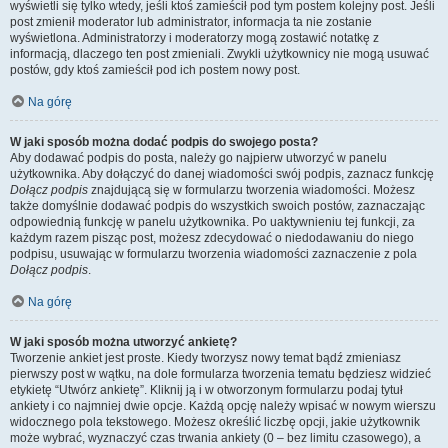
wyświetli się tylko wtedy, jeśli ktoś zamieścił pod tym postem kolejny post. Jeśli
post zmienił moderator lub administrator, informacja ta nie zostanie
wyświetlona. Administratorzy i moderatorzy mogą zostawić notatkę z
informacją, dlaczego ten post zmieniali. Zwykli użytkownicy nie mogą usuwać
postów, gdy ktoś zamieścił pod ich postem nowy post.
Na górę
W jaki sposób można dodać podpis do swojego posta?
Aby dodawać podpis do posta, należy go najpierw utworzyć w panelu
użytkownika. Aby dołączyć do danej wiadomości swój podpis, zaznacz funkcję
Dołącz podpis
znajdującą się w formularzu tworzenia wiadomości. Możesz
także domyślnie dodawać podpis do wszystkich swoich postów, zaznaczając
odpowiednią funkcję w panelu użytkownika. Po uaktywnieniu tej funkcji, za
każdym razem pisząc post, możesz zdecydować o niedodawaniu do niego
podpisu, usuwając w formularzu tworzenia wiadomości zaznaczenie z pola
Dołącz podpis
.
Na górę
W jaki sposób można utworzyć ankietę?
Tworzenie ankiet jest proste. Kiedy tworzysz nowy temat bądź zmieniasz
pierwszy post w wątku, na dole formularza tworzenia tematu będziesz widzieć
etykietę “Utwórz ankietę”. Kliknij ją i w otworzonym formularzu podaj tytuł
ankiety i co najmniej dwie opcje. Każdą opcję należy wpisać w nowym wierszu
widocznego pola tekstowego. Możesz określić liczbę opcji, jakie użytkownik
może wybrać, wyznaczyć czas trwania ankiety (0 – bez limitu czasowego), a