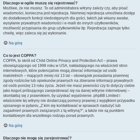
Dlaczego w ogóle muszę się rejestrować?
Możliwe, że nie musisz. To od administratora witryny zależy czy, aby pisać
wiadomości, konieczna jest rejestracja. Niemniej rejestracja umożliwia dostęp
do dodatkowych funkcji niedostępnych dla gości, takich jak własny awatar,
wysyłanie prywatnych wiadomości i e-maili do innych użytkowników,
możliwość przypisania do grup użytkowników itp. Rejestracja zajmuje tylko
chwilę, więc zaleca się jej wykonanie.
Na górę
Co to jest COPPA?
COPPA, to skrót od Child Online Privacy and Protection Act – prawa
obowiązującego od 1998 roku w USA, nakładającego na właścicieli stron
internetowych, które potencjalnie mogą zbierać informacje od osób
małoletnich – mających mniej niż 13 lat – obowiązek posiadania pisemnej
zgody rodziców lub opiekunów prawnych na zbieranie informacji prywatnych
od osób poniżej 13 roku życia. Jeżeli nie masz pewności czy to dotyczy ciebie
jako kogoś próbującego zarejestrować się na danej witrynie internetowej –
skontaktuj się z prawnikiem, by uzyskać wyjaśnienie. phpBB Limited i
właściciele tej witryny nie dostarczają pomocy prawnej z wyjątkiem przypadku
opisanego w pytaniu „Z kim się kontaktować w sprawach nadużyć lub
zagadnień prawnych związanych z tą witryną?”, a także nie są punktem
kontaktowym dla wszelkiego rodzaju porad prawnych.
Na górę
Dlaczego nie mogę się zarejestrować?