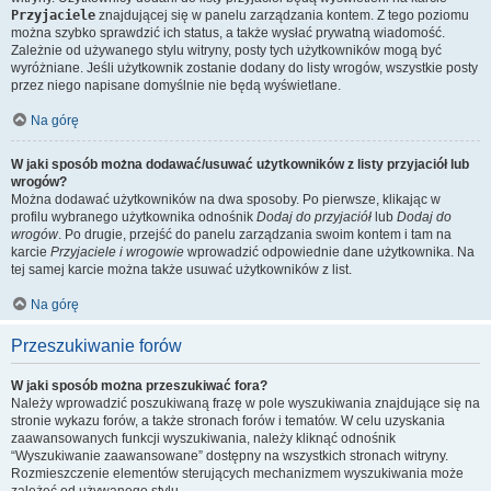
Przyjaciele
znajdującej się w panelu zarządzania kontem. Z tego poziomu
można szybko sprawdzić ich status, a także wysłać prywatną wiadomość.
Zależnie od używanego stylu witryny, posty tych użytkowników mogą być
wyróżniane. Jeśli użytkownik zostanie dodany do listy wrogów, wszystkie posty
przez niego napisane domyślnie nie będą wyświetlane.
Na górę
W jaki sposób można dodawać/usuwać użytkowników z listy przyjaciół lub
wrogów?
Można dodawać użytkowników na dwa sposoby. Po pierwsze, klikając w
profilu wybranego użytkownika odnośnik
Dodaj do przyjaciół
lub
Dodaj do
wrogów
. Po drugie, przejść do panelu zarządzania swoim kontem i tam na
karcie
Przyjaciele i wrogowie
wprowadzić odpowiednie dane użytkownika. Na
tej samej karcie można także usuwać użytkowników z list.
Na górę
Przeszukiwanie forów
W jaki sposób można przeszukiwać fora?
Należy wprowadzić poszukiwaną frazę w pole wyszukiwania znajdujące się na
stronie wykazu forów, a także stronach forów i tematów. W celu uzyskania
zaawansowanych funkcji wyszukiwania, należy kliknąć odnośnik
“Wyszukiwanie zaawansowane” dostępny na wszystkich stronach witryny.
Rozmieszczenie elementów sterujących mechanizmem wyszukiwania może