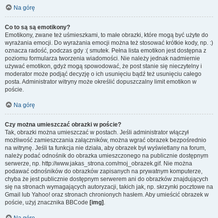
Na górę
Co to są są emotikony?
Emotikony, zwane też uśmieszkami, to małe obrazki, które mogą być użyte do
wyrażania emocji. Do wyrażania emocji można też stosować krótkie kody, np. :)
oznacza radość, podczas gdy :( smutek. Pełna lista emotikon jest dostępna z
poziomu formularza tworzenia wiadomości. Nie należy jednak nadmiernie
używać emotikon, gdyż mogą spowodować, że post stanie się nieczytelny i
moderator może podjąć decyzję o ich usunięciu bądź też usunięciu całego
posta. Administrator witryny może określić dopuszczalny limit emotikon w
poście.
Na górę
Czy można umieszczać obrazki w poście?
Tak, obrazki można umieszczać w postach. Jeśli administrator włączył
możliwość zamieszczania załączników, można wgrać obrazek bezpośrednio
na witrynę. Jeśli ta funkcja nie działa, aby obrazek był wyświetlany na forum,
należy podać odnośnik do obrazka umieszczonego na publicznie dostępnym
serwerze, np. http://www.jakas_strona.com/moj_obrazek.gif. Nie można
podawać odnośników do obrazków zapisanych na prywatnym komputerze,
chyba że jest publicznie dostępnym serwerem ani do obrazków znajdujących
się na stronach wymagających autoryzacji, takich jak, np. skrzynki pocztowe na
Gmail lub Yahoo! oraz stronach chronionych hasłem. Aby umieścić obrazek w
poście, użyj znacznika BBCode
[img]
.