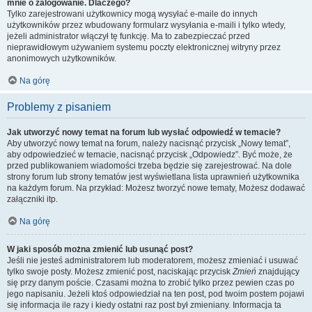
mnie o zalogowanie. Dlaczego?
Tylko zarejestrowani użytkownicy mogą wysyłać e-maile do innych
użytkowników przez wbudowany formularz wysyłania e-maili i tylko wtedy,
jeżeli administrator włączył tę funkcję. Ma to zabezpieczać przed
nieprawidłowym używaniem systemu poczty elektronicznej witryny przez
anonimowych użytkowników.
Na górę
Problemy z pisaniem
Jak utworzyć nowy temat na forum lub wysłać odpowiedź w temacie?
Aby utworzyć nowy temat na forum, należy nacisnąć przycisk „Nowy temat”,
aby odpowiedzieć w temacie, nacisnąć przycisk „Odpowiedz”. Być może, że
przed publikowaniem wiadomości trzeba będzie się zarejestrować. Na dole
strony forum lub strony tematów jest wyświetlana lista uprawnień użytkownika
na każdym forum. Na przykład: Możesz tworzyć nowe tematy, Możesz dodawać
załączniki itp.
Na górę
W jaki sposób można zmienić lub usunąć post?
Jeśli nie jesteś administratorem lub moderatorem, możesz zmieniać i usuwać
tylko swoje posty. Możesz zmienić post, naciskając przycisk
Zmień
znajdujący
się przy danym poście. Czasami można to zrobić tylko przez pewien czas po
jego napisaniu. Jeżeli ktoś odpowiedział na ten post, pod twoim postem pojawi
się informacja ile razy i kiedy ostatni raz post był zmieniany. Informacja ta