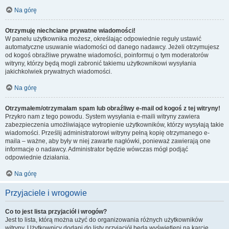
Na górę
Otrzymuję niechciane prywatne wiadomości!
W panelu użytkownika możesz, określając odpowiednie reguły ustawić
automatyczne usuwanie wiadomości od danego nadawcy. Jeżeli otrzymujesz
od kogoś obraźliwe prywatne wiadomości, poinformuj o tym moderatorów
witryny, którzy będą mogli zabronić takiemu użytkownikowi wysyłania
jakichkolwiek prywatnych wiadomości.
Na górę
Otrzymałem/otrzymałam spam lub obraźliwy e-mail od kogoś z tej witryny!
Przykro nam z tego powodu. System wysyłania e-maili witryny zawiera
zabezpieczenia umożliwiające wytropienie użytkowników, którzy wysyłają takie
wiadomości. Prześlij administratorowi witryny pełną kopię otrzymanego e-
maila – ważne, aby były w niej zawarte nagłówki, ponieważ zawierają one
informacje o nadawcy. Administrator będzie wówczas mógł podjąć
odpowiednie działania.
Na górę
Przyjaciele i wrogowie
Co to jest lista przyjaciół i wrogów?
Jest to lista, którą można użyć do organizowania różnych użytkowników
witryny. Użytkownicy dodani do listy przyjaciół będą wyświetleni na karcie