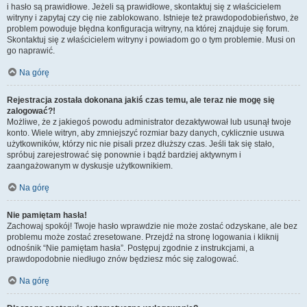
i hasło są prawidłowe. Jeżeli są prawidłowe, skontaktuj się z właścicielem
witryny i zapytaj czy cię nie zablokowano. Istnieje też prawdopodobieństwo, że
problem powoduje błędna konfiguracja witryny, na której znajduje się forum.
Skontaktuj się z właścicielem witryny i powiadom go o tym problemie. Musi on
go naprawić.
Na górę
Rejestracja została dokonana jakiś czas temu, ale teraz nie mogę się
zalogować?!
Możliwe, że z jakiegoś powodu administrator dezaktywował lub usunął twoje
konto. Wiele witryn, aby zmniejszyć rozmiar bazy danych, cyklicznie usuwa
użytkowników, którzy nic nie pisali przez dłuższy czas. Jeśli tak się stało,
spróbuj zarejestrować się ponownie i bądź bardziej aktywnym i
zaangażowanym w dyskusje użytkownikiem.
Na górę
Nie pamiętam hasła!
Zachowaj spokój! Twoje hasło wprawdzie nie może zostać odzyskane, ale bez
problemu może zostać zresetowane. Przejdź na stronę logowania i kliknij
odnośnik “Nie pamiętam hasła”. Postępuj zgodnie z instrukcjami, a
prawdopodobnie niedługo znów będziesz móc się zalogować.
Na górę