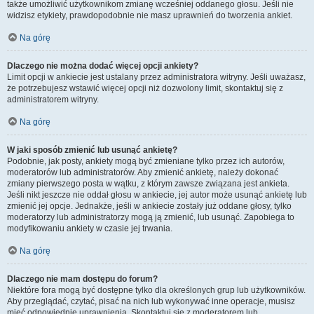
także umożliwić użytkownikom zmianę wcześniej oddanego głosu. Jeśli nie
widzisz etykiety, prawdopodobnie nie masz uprawnień do tworzenia ankiet.
Na górę
Dlaczego nie można dodać więcej opcji ankiety?
Limit opcji w ankiecie jest ustalany przez administratora witryny. Jeśli uważasz,
że potrzebujesz wstawić więcej opcji niż dozwolony limit, skontaktuj się z
administratorem witryny.
Na górę
W jaki sposób zmienić lub usunąć ankietę?
Podobnie, jak posty, ankiety mogą być zmieniane tylko przez ich autorów,
moderatorów lub administratorów. Aby zmienić ankietę, należy dokonać
zmiany pierwszego posta w wątku, z którym zawsze związana jest ankieta.
Jeśli nikt jeszcze nie oddał głosu w ankiecie, jej autor może usunąć ankietę lub
zmienić jej opcje. Jednakże, jeśli w ankiecie zostały już oddane głosy, tylko
moderatorzy lub administratorzy mogą ją zmienić, lub usunąć. Zapobiega to
modyfikowaniu ankiety w czasie jej trwania.
Na górę
Dlaczego nie mam dostępu do forum?
Niektóre fora mogą być dostępne tylko dla określonych grup lub użytkowników.
Aby przeglądać, czytać, pisać na nich lub wykonywać inne operacje, musisz
mieć odpowiednie uprawnienia. Skontaktuj się z moderatorem lub