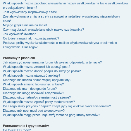
W jaki sposób można zapobiec wyświetlaniu nazwy użytkownika na liście użytkowników
przeglądających forum?
Jest wyświetlany nieprawidłowy czas!
Została wykonana zmiana strefy czasowej, a nadal jest wyświetlany nieprawidłowy
czas!
Mojego języka nie ma na liście!
Czym są obrazki wyświetlane obok nazwy użytkownika?
Jak wyświetlić awatar?
Co to jest ranga i jak można ją zmienić?
Podczas próby wysłania wiadomości e-mail do użytkownika witryna prosi mnie o
zalogowanie. Dlaczego?
Problemy z pisaniem
Jak utworzyć nowy temat na forum lub wysłać odpowiedź w temacie?
W jaki sposób można zmienić lub usunąć post?
W jaki sposób można dodać podpis do swojego posta?
W jaki sposób można utworzyć ankietę?
Dlaczego nie można dodać więcej opcji ankiety?
W jaki sposób zmienić lub usunąć ankietę?
Dlaczego nie mam dostępu do forum?
Dlaczego nie mogę dodawać załączników?
Dlaczego otrzymałem/otrzymałam ostrzeżenie?
W jaki sposób można zgłosić posty moderatorowi?
Do czego służy przycisk “Zapisz” znajdujący się w oknie tworzenia tematu?
Dlaczego mój post musi być akceptowany?
W jaki sposób mogę przesunąć swój temat na górę strony tematów?
Formatowanie i typy tematów
Co to jest BBCode?