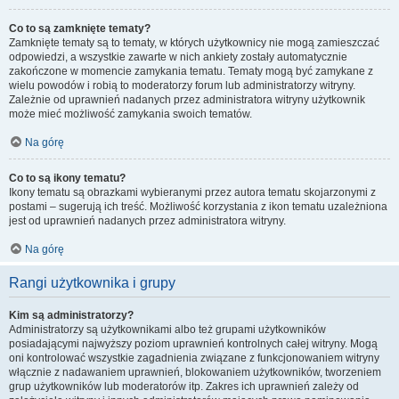
Co to są zamknięte tematy?
Zamknięte tematy są to tematy, w których użytkownicy nie mogą zamieszczać
odpowiedzi, a wszystkie zawarte w nich ankiety zostały automatycznie
zakończone w momencie zamykania tematu. Tematy mogą być zamykane z
wielu powodów i robią to moderatorzy forum lub administratorzy witryny.
Zależnie od uprawnień nadanych przez administratora witryny użytkownik
może mieć możliwość zamykania swoich tematów.
Na górę
Co to są ikony tematu?
Ikony tematu są obrazkami wybieranymi przez autora tematu skojarzonymi z
postami – sugerują ich treść. Możliwość korzystania z ikon tematu uzależniona
jest od uprawnień nadanych przez administratora witryny.
Na górę
Rangi użytkownika i grupy
Kim są administratorzy?
Administratorzy są użytkownikami albo też grupami użytkowników
posiadającymi najwyższy poziom uprawnień kontrolnych całej witryny. Mogą
oni kontrolować wszystkie zagadnienia związane z funkcjonowaniem witryny
włącznie z nadawaniem uprawnień, blokowaniem użytkowników, tworzeniem
grup użytkowników lub moderatorów itp. Zakres ich uprawnień zależy od