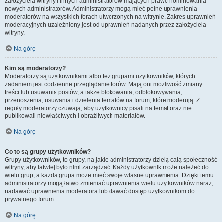
założyciela witryny i innych administratorów mających prawo nominowania
nowych administratorów. Administratorzy mogą mieć pełne uprawnienia
moderatorów na wszystkich forach utworzonych na witrynie. Zakres uprawnień
moderacyjnych uzależniony jest od uprawnień nadanych przez założyciela
witryny.
Na górę
Kim są moderatorzy?
Moderatorzy są użytkownikami albo też grupami użytkowników, których
zadaniem jest codzienne przeglądanie forów. Mają oni możliwość zmiany
treści lub usuwania postów, a także blokowania, odblokowywania,
przenoszenia, usuwania i dzielenia tematów na forum, które moderują. Z
reguły moderatorzy czuwają, aby użytkownicy pisali na temat oraz nie
publikowali niewłaściwych i obraźliwych materiałów.
Na górę
Co to są grupy użytkowników?
Grupy użytkowników, to grupy, na jakie administratorzy dzielą całą społeczność
witryny, aby łatwiej było nimi zarządzać. Każdy użytkownik może należeć do
wielu grup, a każda grupa może mieć swoje własne uprawnienia. Dzięki temu
administratorzy mogą łatwo zmieniać uprawnienia wielu użytkowników naraz,
nadawać uprawnienia moderatora lub dawać dostęp użytkownikom do
prywatnego forum.
Na górę