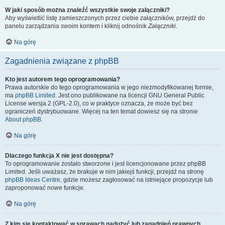
W jaki sposób można znaleźć wszystkie swoje załączniki?
Aby wyświetlić listę zamieszczonych przez ciebie załączników, przejdź do
panelu zarządzania swoim kontem i kliknij odnośnik
Załączniki
.
Na górę
Zagadnienia związane z phpBB
Kto jest autorem tego oprogramowania?
Prawa autorskie do tego oprogramowania w jego niezmodyfikowanej formie,
ma
phpBB Limited
. Jest ono publikowane na licencji GNU General Public
License wersja 2 (GPL-2.0), co w praktyce oznacza, że może być bez
ograniczeń dystrybuowane. Więcej na ten temat dowiesz się na stronie
About phpBB
.
Na górę
Dlaczego funkcja X nie jest dostępna?
To oprogramowanie zostało stworzone i jest licencjonowane przez phpBB
Limited. Jeśli uważasz, że brakuje w nim jakiejś funkcji, przejdź na stronę
phpBB Ideas Centre
, gdzie możesz zagłosować na istniejące propozycje lub
zaproponować nowe funkcje.
Na górę
Z kim się kontaktować w sprawach nadużyć lub zagadnień prawnych