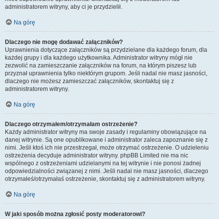
administratorem witryny, aby ci je przydzielił.
Na górę
Dlaczego nie mogę dodawać załączników?
Uprawnienia dotyczące załączników są przydzielane dla każdego forum, dla
każdej grupy i dla każdego użytkownika. Administrator witryny mógł nie
zezwolić na zamieszczanie załączników na forum, na którym piszesz lub
przyznał uprawnienia tylko niektórym grupom. Jeśli nadal nie masz jasności,
dlaczego nie możesz zamieszczać załączników, skontaktuj się z
administratorem witryny.
Na górę
Dlaczego otrzymałem/otrzymałam ostrzeżenie?
Każdy administrator witryny ma swoje zasady i regulaminy obowiązujące na
danej witrynie. Są one opublikowane i administrator zaleca zapoznanie się z
nimi. Jeśli ktoś ich nie przestrzegał, może otrzymać ostrzeżenie. O udzieleniu
ostrzeżenia decyduje administrator witryny. phpBB Limited nie ma nic
wspólnego z ostrzeżeniami udzielanymi na tej witrynie i nie ponosi żadnej
odpowiedzialności związanej z nimi. Jeśli nadal nie masz jasności, dlaczego
otrzymałeś/otrzymałaś ostrzeżenie, skontaktuj się z administratorem witryny.
Na górę
W jaki sposób można zgłosić posty moderatorowi?