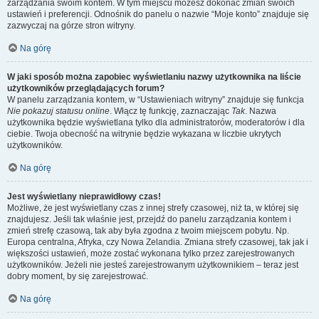
zarządzania swoim kontem. W tym miejscu możesz dokonać zmian swoich
ustawień i preferencji. Odnośnik do panelu o nazwie “Moje konto” znajduje się
zazwyczaj na górze stron witryny.
Na górę
W jaki sposób można zapobiec wyświetlaniu nazwy użytkownika na liście
użytkowników przeglądających forum?
W panelu zarządzania kontem, w “Ustawieniach witryny” znajduje się funkcja
Nie pokazuj statusu online
. Włącz tę funkcję, zaznaczając
Tak
. Nazwa
użytkownika będzie wyświetlana tylko dla administratorów, moderatorów i dla
ciebie. Twoja obecność na witrynie będzie wykazana w liczbie ukrytych
użytkowników.
Na górę
Jest wyświetlany nieprawidłowy czas!
Możliwe, że jest wyświetlany czas z innej strefy czasowej, niż ta, w której się
znajdujesz. Jeśli tak właśnie jest, przejdź do panelu zarządzania kontem i
zmień strefę czasową, tak aby była zgodna z twoim miejscem pobytu. Np.
Europa centralna, Afryka, czy Nowa Zelandia. Zmiana strefy czasowej, tak jak i
większości ustawień, może zostać wykonana tylko przez zarejestrowanych
użytkowników. Jeżeli nie jesteś zarejestrowanym użytkownikiem – teraz jest
dobry moment, by się zarejestrować.
Na górę