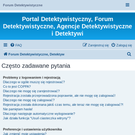
Forum Detektywistyczne
Portal Detektywistyczny, Forum
Detektywistyczne, Agencje Detektywistyczne
i Detektywi
FAQ
Zarejestruj się
Zaloguj się
S
Forum Detektywistyczne, Detektyw
z
Często zadawane pytania
u
k
Problemy z logowaniem i rejestracją
Dlaczego w ogóle muszę się rejestrować?
a
Co to jest COPPA?
j
Dlaczego nie mogę się zarejestrować?
Rejestracja została przeprowadzona poprawnie, ale nie mogę się zalogować!
Dlaczego nie mogę się zalogować?
Rejestracja została dokonana jakiś czas temu, ale teraz nie mogę się zalogować?!
Nie pamiętam hasła!
Dlaczego następuje automatyczne wylogowanie?
Jak działa funkcja “Usuń ciasteczka witryny”?
Preferencje i ustawienia użytkownika
Jak zmienić moje ustawienia?