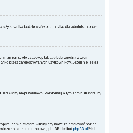
a użytkownika będzie wyświetlana tylko dla administratorów,
ontem i zmień strefę czasową, tak aby była zgodna z twoim
tylko przez zarejestrowanych użytkowników. Jeżeli nie jesteś
t ustawiony nieprawidłowo. Poinformuj o tym administratora, by
Zapytaj administratora witryny czy może zainstalować pakiet
znaleźć na stronie internetowej phpBB Limited
phpBB.pl
® lub