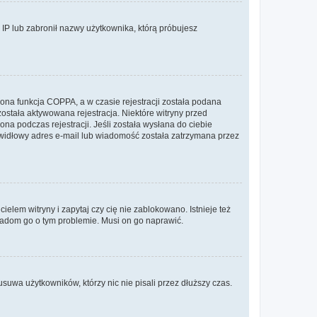
s IP lub zabronił nazwy użytkownika, którą próbujesz
ona funkcja COPPA, a w czasie rejestracji została podana
została aktywowana rejestracja. Niektóre witryny przed
na podczas rejestracji. Jeśli została wysłana do ciebie
rawidłowy adres e-mail lub wiadomość została zatrzymana przez
elem witryny i zapytaj czy cię nie zablokowano. Istnieje też
wiadom go o tym problemie. Musi on go naprawić.
suwa użytkowników, którzy nic nie pisali przez dłuższy czas.