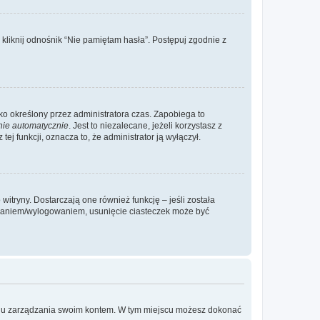
liknij odnośnik “Nie pamiętam hasła”. Postępuj zgodnie z
ylko określony przez administratora czas. Zapobiega to
nie automatycznie
. Jest to niezalecane, jeżeli korzystasz z
ej funkcji, oznacza to, że administrator ją wyłączył.
itryny. Dostarczają one również funkcję – jeśli została
gowaniem/wylogowaniem, usunięcie ciasteczek może być
anelu zarządzania swoim kontem. W tym miejscu możesz dokonać