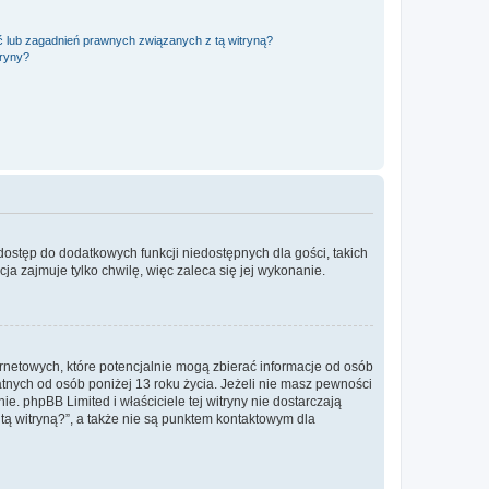
 lub zagadnień prawnych związanych z tą witryną?
tryny?
 dostęp do dodatkowych funkcji niedostępnych dla gości, takich
a zajmuje tylko chwilę, więc zaleca się jej wykonanie.
ernetowych, które potencjalnie mogą zbierać informacje od osób
tnych od osób poniżej 13 roku życia. Jeżeli nie masz pewności
e. phpBB Limited i właściciele tej witryny nie dostarczają
ą witryną?”, a także nie są punktem kontaktowym dla