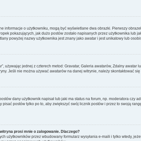
ane informacje o użytkowniku, mogą być wyświetlane dwa obrazki. Pierwszy obrazek
pek pokazujących, jak dużo postów zostało napisanych przez użytkownika lub jaki j
lany powyżej nazwy użytkownika jest znany jako awatar i jest unikatowy lub osobi
ar”, używając jednej z czterech metod: Gravatar, Galeria awatarów, Zdalny awatar 
ryny. Jeśli nie można używać awatarów na danej witrynie, należy skontaktować się 
stów dany użytkownik napisał lub jaki ma status na forum, np. moderatora czy a
y pisać postów tylko po to, aby zwiększyć swój licznik postów i przez to swoją rangę
witryna prosi mnie o zalogowanie. Dlaczego?
ch użytkowników przez wbudowany formularz wysyłania e-maili i tylko wtedy, jeżeli