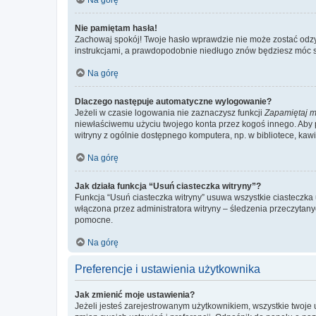
Nie pamiętam hasła!
Zachowaj spokój! Twoje hasło wprawdzie nie może zostać odzys
instrukcjami, a prawdopodobnie niedługo znów będziesz móc 
Na górę
Dlaczego następuje automatyczne wylogowanie?
Jeżeli w czasie logowania nie zaznaczysz funkcji
Zapamiętaj m
niewłaściwemu użyciu twojego konta przez kogoś innego. Ab
witryny z ogólnie dostępnego komputera, np. w bibliotece, kawiar
Na górę
Jak działa funkcja “Usuń ciasteczka witryny”?
Funkcja “Usuń ciasteczka witryny” usuwa wszystkie ciasteczka 
włączona przez administratora witryny – śledzenia przeczytan
pomocne.
Na górę
Preferencje i ustawienia użytkownika
Jak zmienić moje ustawienia?
Jeżeli jesteś zarejestrowanym użytkownikiem, wszystkie twoje