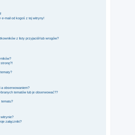
!
e-mail od kogoś z tej witryny!
owników z listy przyjaciół lub wrogów?
yników?
stronę?!
 tematy?
ki a obserwowaniem?
ybranych tematów lub je obserwować??
, tematu?
 witrynie?
je załączniki?