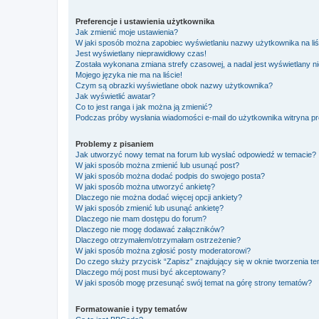
Preferencje i ustawienia użytkownika
Jak zmienić moje ustawienia?
W jaki sposób można zapobiec wyświetlaniu nazwy użytkownika na li
Jest wyświetlany nieprawidłowy czas!
Została wykonana zmiana strefy czasowej, a nadal jest wyświetlany n
Mojego języka nie ma na liście!
Czym są obrazki wyświetlane obok nazwy użytkownika?
Jak wyświetlić awatar?
Co to jest ranga i jak można ją zmienić?
Podczas próby wysłania wiadomości e-mail do użytkownika witryna pr
Problemy z pisaniem
Jak utworzyć nowy temat na forum lub wysłać odpowiedź w temacie?
W jaki sposób można zmienić lub usunąć post?
W jaki sposób można dodać podpis do swojego posta?
W jaki sposób można utworzyć ankietę?
Dlaczego nie można dodać więcej opcji ankiety?
W jaki sposób zmienić lub usunąć ankietę?
Dlaczego nie mam dostępu do forum?
Dlaczego nie mogę dodawać załączników?
Dlaczego otrzymałem/otrzymałam ostrzeżenie?
W jaki sposób można zgłosić posty moderatorowi?
Do czego służy przycisk “Zapisz” znajdujący się w oknie tworzenia t
Dlaczego mój post musi być akceptowany?
W jaki sposób mogę przesunąć swój temat na górę strony tematów?
Formatowanie i typy tematów