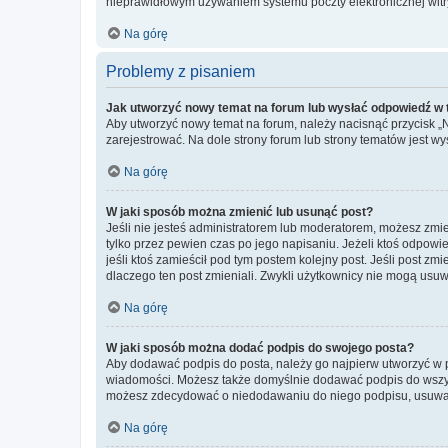
nieprawidłowym używaniem systemu poczty elektronicznej wit
Na górę
Problemy z pisaniem
Jak utworzyć nowy temat na forum lub wysłać odpowiedź w
Aby utworzyć nowy temat na forum, należy nacisnąć przycisk 
zarejestrować. Na dole strony forum lub strony tematów jest 
Na górę
W jaki sposób można zmienić lub usunąć post?
Jeśli nie jesteś administratorem lub moderatorem, możesz zmie
tylko przez pewien czas po jego napisaniu. Jeżeli ktoś odpowiedz
jeśli ktoś zamieścił pod tym postem kolejny post. Jeśli post zm
dlaczego ten post zmieniali. Zwykli użytkownicy nie mogą usuw
Na górę
W jaki sposób można dodać podpis do swojego posta?
Aby dodawać podpis do posta, należy go najpierw utworzyć w 
wiadomości. Możesz także domyślnie dodawać podpis do wszyst
możesz zdecydować o niedodawaniu do niego podpisu, usuwaj
Na górę