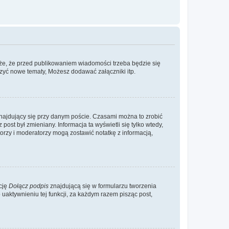
że, że przed publikowaniem wiadomości trzeba będzie się
rzyć nowe tematy, Możesz dodawać załączniki itp.
najdujący się przy danym poście. Czasami można to zrobić
 post był zmieniany. Informacja ta wyświetli się tylko wtedy,
atorzy i moderatorzy mogą zostawić notatkę z informacją,
cję
Dołącz podpis
znajdującą się w formularzu tworzenia
aktywnieniu tej funkcji, za każdym razem pisząc post,