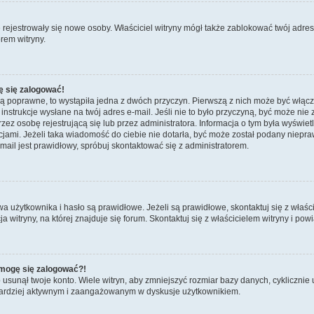
ie rejestrowały się nowe osoby. Właściciel witryny mógł także zablokować twój adre
rem witryny.
ę się zalogować!
są poprawne, to wystąpiła jedna z dwóch przyczyn. Pierwszą z nich może być włącz
nstrukcje wysłane na twój adres e-mail. Jeśli nie to było przyczyną, być może nie 
 osobę rejestrującą się lub przez administratora. Informacja o tym była wyświetlo
kcjami. Jeżeli taka wiadomość do ciebie nie dotarła, być może został podany niep
mail jest prawidłowy, spróbuj skontaktować się z administratorem.
żytkownika i hasło są prawidłowe. Jeżeli są prawidłowe, skontaktuj się z właścici
itryny, na której znajduje się forum. Skontaktuj się z właścicielem witryny i po
e mogę się zalogować?!
sunął twoje konto. Wiele witryn, aby zmniejszyć rozmiar bazy danych, cyklicznie u
dź bardziej aktywnym i zaangażowanym w dyskusje użytkownikiem.