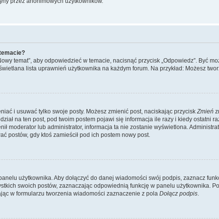
ryny przez anonimowych użytkowników.
 temacie?
„Nowy temat”, aby odpowiedzieć w temacie, nacisnąć przycisk „Odpowiedz”. Być mo
wyświetlana lista uprawnień użytkownika na każdym forum. Na przykład: Możesz two
niać i usuwać tylko swoje posty. Możesz zmienić post, naciskając przycisk
Zmień
z
iał na ten post, pod twoim postem pojawi się informacja ile razy i kiedy ostatni raz
ienił moderator lub administrator, informacja ta nie zostanie wyświetlona. Administr
ać postów, gdy ktoś zamieścił pod ich postem nowy post.
panelu użytkownika. Aby dołączyć do danej wiadomości swój podpis, zaznacz funk
kich swoich postów, zaznaczając odpowiednią funkcję w panelu użytkownika. Po u
ąc w formularzu tworzenia wiadomości zaznaczenie z pola
Dołącz podpis
.