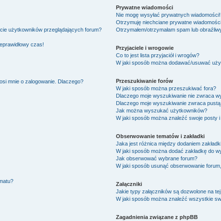
Prywatne wiadomości
Nie mogę wysyłać prywatnych wiadomości!
Otrzymuję niechciane prywatne wiadomości
ście użytkowników przeglądających forum?
Otrzymałem/otrzymałam spam lub obraźliwy 
ieprawidłowy czas!
Przyjaciele i wrogowie
Co to jest lista przyjaciół i wrogów?
W jaki sposób można dodawać/usuwać użytk
Przeszukiwanie forów
osi mnie o zalogowanie. Dlaczego?
W jaki sposób można przeszukiwać fora?
Dlaczego moje wyszukiwanie nie zwraca w
Dlaczego moje wyszukiwanie zwraca pustą 
Jak można wyszukać użytkowników?
W jaki sposób można znaleźć swoje posty i
Obserwowanie tematów i zakładki
Jaka jest różnica między dodaniem zakład
W jaki sposób można dodać zakładkę do w
Jak obserwować wybrane forum?
W jaki sposób usunąć obserwowanie forum
ematu?
Załączniki
Jakie typy załączników są dozwolone na tej
W jaki sposób można znaleźć wszystkie swo
Zagadnienia związane z phpBB