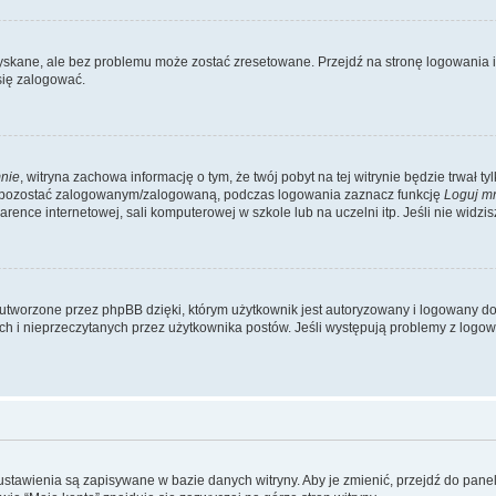
kane, ale bez problemu może zostać zresetowane. Przejdź na stronę logowania i k
się zalogować.
nie
, witryna zachowa informację o tym, że twój pobyt na tej witrynie będzie trwał t
y pozostać zalogowanym/zalogowaną, podczas logowania zaznacz funkcję
Loguj m
ence internetowej, sali komputerowej w szkole lub na uczelni itp. Jeśli nie widzisz t
utworzone przez phpBB dzięki, którym użytkownik jest autoryzowany i logowany do w
ych i nieprzeczytanych przez użytkownika postów. Jeśli występują problemy z lo
 ustawienia są zapisywane w bazie danych witryny. Aby je zmienić, przejdź do p