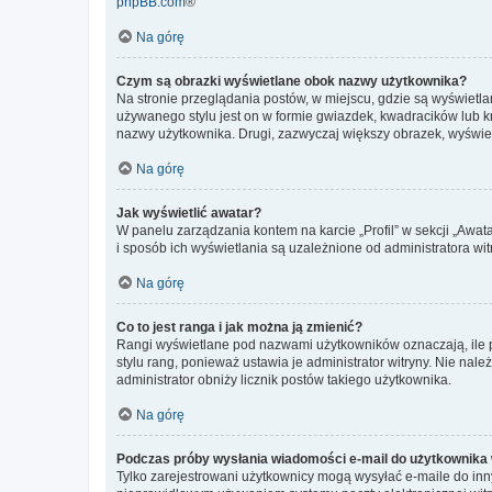
phpBB.com
®
Na górę
Czym są obrazki wyświetlane obok nazwy użytkownika?
Na stronie przeglądania postów, w miejscu, gdzie są wyświetl
używanego stylu jest on w formie gwiazdek, kwadracików lub kro
nazwy użytkownika. Drugi, zazwyczaj większy obrazek, wyświet
Na górę
Jak wyświetlić awatar?
W panelu zarządzania kontem na karcie „Profil” w sekcji „Awat
i sposób ich wyświetlania są uzależnione od administratora wit
Na górę
Co to jest ranga i jak można ją zmienić?
Rangi wyświetlane pod nazwami użytkowników oznaczają, ile po
stylu rang, ponieważ ustawia je administrator witryny. Nie należ
administrator obniży licznik postów takiego użytkownika.
Na górę
Podczas próby wysłania wiadomości e-mail do użytkownika 
Tylko zarejestrowani użytkownicy mogą wysyłać e-maile do inny