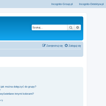
Incognito-Group.pl
Incognito-Detektyw.pl
Szukaj
Wyszukiwanie z
Zarejestruj się
Zaloguj się
 i jak można dołączyć do grupy?
?
wyświetlane innymi kolorami?
y”?