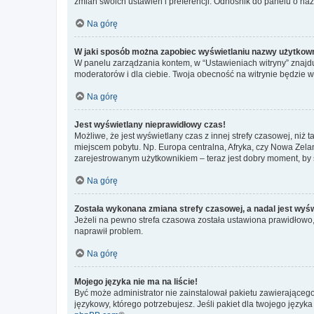
zmian swoich ustawień i preferencji. Odnośnik do panelu o nazw
Na górę
W jaki sposób można zapobiec wyświetlaniu nazwy użytkown
W panelu zarządzania kontem, w “Ustawieniach witryny” znajdu
moderatorów i dla ciebie. Twoja obecność na witrynie będzie 
Na górę
Jest wyświetlany nieprawidłowy czas!
Możliwe, że jest wyświetlany czas z innej strefy czasowej, niż 
miejscem pobytu. Np. Europa centralna, Afryka, czy Nowa Zelan
zarejestrowanym użytkownikiem – teraz jest dobry moment, by 
Na górę
Została wykonana zmiana strefy czasowej, a nadal jest wyś
Jeżeli na pewno strefa czasowa została ustawiona prawidłowo, 
naprawił problem.
Na górę
Mojego języka nie ma na liście!
Być może administrator nie zainstalował pakietu zawierającego
językowy, którego potrzebujesz. Jeśli pakiet dla twojego język