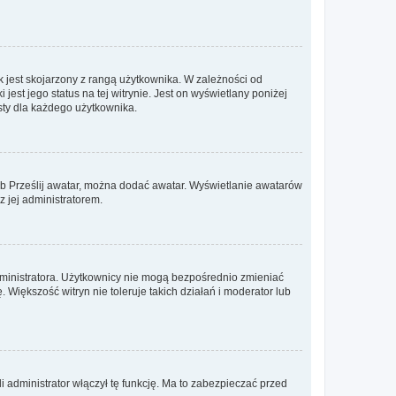
 jest skojarzony z rangą użytkownika. W zależności od
est jego status na tej witrynie. Jest on wyświetlany poniżej
sty dla każdego użytkownika.
lub Prześlij awatar, można dodać awatar. Wyświetlanie awatarów
z jej administratorem.
dministratora. Użytkownicy nie mogą bezpośrednio zmieniać
. Większość witryn nie toleruje takich działań i moderator lub
 administrator włączył tę funkcję. Ma to zabezpieczać przed