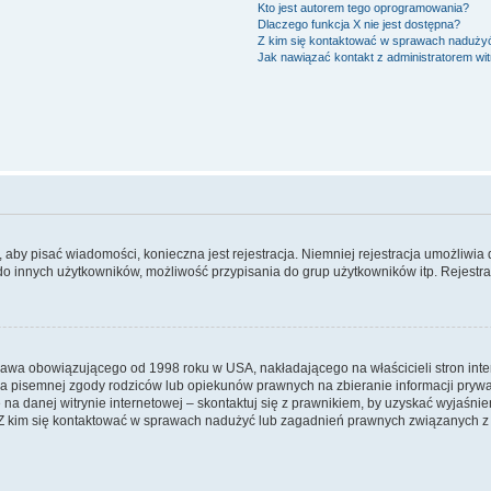
Kto jest autorem tego oprogramowania?
Dlaczego funkcja X nie jest dostępna?
Z kim się kontaktować w sprawach nadużyć
Jak nawiązać kontakt z administratorem wi
y, aby pisać wiadomości, konieczna jest rejestracja. Niemniej rejestracja umożliwia
do innych użytkowników, możliwość przypisania do grup użytkowników itp. Rejestracj
prawa obowiązującego od 1998 roku w USA, nakładającego na właścicieli stron int
ia pisemnej zgody rodziców lub opiekunów prawnych na zbieranie informacji prywa
na danej witrynie internetowej – skontaktuj się z prawnikiem, by uzyskać wyjaśnieni
 kim się kontaktować w sprawach nadużyć lub zagadnień prawnych związanych z t