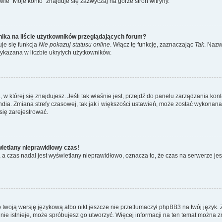
ie “Moje konto” znajduje się zazwyczaj na górze stron witryny.
ika na liście użytkowników przeglądających forum?
je się funkcja
Nie pokazuj statusu online
. Włącz tę funkcję, zaznaczając
Tak
. Nazw
wykazana w liczbie ukrytych użytkowników.
ta, w której się znajdujesz. Jeśli tak właśnie jest, przejdź do panelu zarządzania k
dia. Zmiana strefy czasowej, tak jak i większości ustawień, może zostać wykonana 
się zarejestrować.
wietlany nieprawidłowy czas!
a czas nadal jest wyświetlany nieprawidłowo, oznacza to, że czas na serwerze jes
 twoją wersję językową albo nikt jeszcze nie przetłumaczył phpBB3 na twój język. 
a nie istnieje, może spróbujesz go utworzyć. Więcej informacji na ten temat można 