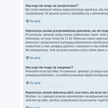
Dlaczego nie mogę się zarejestrować?
Być może właściciel witryny wyłączył funkcję rejestracji, aby n
zarejestrować. W sprawie pomocy, skontaktuj się z administrato
Na górę
Rejestracja została przeprowadzona poprawnie, ale nie mog
Po pierwsze, sprawdź swoją nazwę użytkownika i hasło. Jeśli 
informacja, że masz mniej niż 13 lat. Wówczas należy wykonać i
pierwszym zalogowaniem wymagają aktywowania rejestracji przez
wiadomość e-mail, postępuj zgodnie z zawartymi w niej instru
filtr antyspamowy. Jeśli na pewno podany przez ciebie adres e-
Na górę
Dlaczego nie mogę się zalogować?
Powodów może być kilka. Po pierwsze, sprawdź czy twoja nazwa u
prawdopodobieństwo, że problem powoduje błędna konfiguracja w
Na górę
Rejestracja została dokonana jakiś czas temu, ale teraz ni
Możliwe, że z jakiegoś powodu administrator dezaktywował lub u
Jeśli tak się stało, spróbuj zarejestrować się ponownie i bą
Na górę