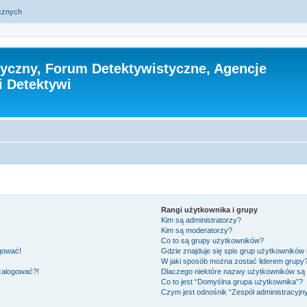
ycznych
tyczny, Forum Detektywistyczne, Agencje
i Detektywi
Rangi użytkownika i grupy
Kim są administratorzy?
Kim są moderatorzy?
Co to są grupy użytkowników?
ogować!
Gdzie znajduje się spis grup użytkowników
W jaki sposób można zostać liderem grupy
 zalogować?!
Dlaczego niektóre nazwy użytkowników są 
Co to jest “Domyślna grupa użytkownika”?
Czym jest odnośnik “Zespół administracyjn