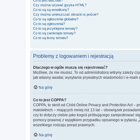
Co to jest BBCode?
Czy można używać języka HTML?
Co to są są emotikony?
Czy można umieszczać obrazki w poście?
Co to są ogłoszenia globalne?
Co to są ogłoszenia?
Co to są przyklejone tematy?
Co to są zamknięte tematy?
Co to są ikony tematu?
Problemy z logowaniem i rejestracją
Dlaczego w ogóle muszę się rejestrować?
Możliwe, że nie musisz. To od administratora witryny zależy cz
jak własny awatar, wysyłanie prywatnych wiadomości i e-maili 
Na górę
Co to jest COPPA?
COPPA, to skrót od Child Online Privacy and Protection Act – 
małoletnich – mających mniej niż 13 lat – obowiązek posiadan
czy to dotyczy ciebie jako kogoś próbującego zarejestrować się 
pomocy prawnej z wyjątkiem przypadku opisanego w pytaniu „Z
wszelkiego rodzaju porad prawnych.
Na górę