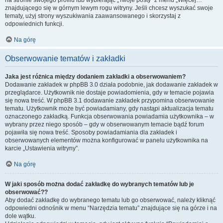
na stronie swojego profilu lub wybierając „Twoje posty” z menu „Więcej…”
znajdującego się w górnym lewym rogu witryny. Jeśli chcesz wyszukać swoje
tematy, użyj strony wyszukiwania zaawansowanego i skorzystaj z
odpowiednich funkcji.
Na górę
Obserwowanie tematów i zakładki
Jaka jest różnica między dodaniem zakładki a obserwowaniem?
Dodawanie zakładek w phpBB 3.0 działa podobnie, jak dodawanie zakładek w
przeglądarce. Użytkownik nie dostaje powiadomienia, gdy w temacie pojawia
się nowa treść. W phpBB 3.1 dodawanie zakładek przypomina obserwowanie
tematu. Użytkownik może być powiadamiany, gdy nastąpi aktualizacja tematu
oznaczonego zakładką. Funkcja obserwowania powiadamia użytkownika – w
wybrany przez niego sposób – gdy w obserwowanym temacie bądź forum
pojawiła się nowa treść. Sposoby powiadamiania dla zakładek i
obserwowanych elementów można konfigurować w panelu użytkownika na
karcie „Ustawienia witryny”.
Na górę
W jaki sposób można dodać zakładkę do wybranych tematów lub je
obserwować??
Aby dodać zakładkę do wybranego tematu lub go obserwować, należy kliknąć
odpowiedni odnośnik w menu “Narzędzia tematu” znajdujące się na górze i na
dole wątku.