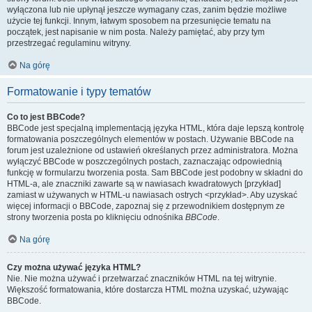
wyłączona lub nie upłynął jeszcze wymagany czas, zanim będzie możliwe
użycie tej funkcji. Innym, łatwym sposobem na przesunięcie tematu na
początek, jest napisanie w nim posta. Należy pamiętać, aby przy tym
przestrzegać regulaminu witryny.
Na górę
Formatowanie i typy tematów
Co to jest BBCode?
BBCode jest specjalną implementacją języka HTML, która daje lepszą kontrolę
formatowania poszczególnych elementów w postach. Używanie BBCode na
forum jest uzależnione od ustawień określanych przez administratora. Można
wyłączyć BBCode w poszczególnych postach, zaznaczając odpowiednią
funkcję w formularzu tworzenia posta. Sam BBCode jest podobny w składni do
HTML-a, ale znaczniki zawarte są w nawiasach kwadratowych [przykład]
zamiast w używanych w HTML-u nawiasach ostrych <przykład>. Aby uzyskać
więcej informacji o BBCode, zapoznaj się z przewodnikiem dostępnym ze
strony tworzenia posta po kliknięciu odnośnika
BBCode
.
Na górę
Czy można używać języka HTML?
Nie. Nie można używać i przetwarzać znaczników HTML na tej witrynie.
Większość formatowania, które dostarcza HTML można uzyskać, używając
BBCode.