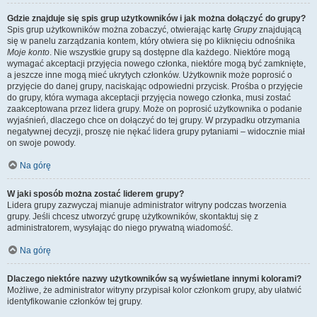
Gdzie znajduje się spis grup użytkowników i jak można dołączyć do grupy?
Spis grup użytkowników można zobaczyć, otwierając kartę
Grupy
znajdującą
się w panelu zarządzania kontem, który otwiera się po kliknięciu odnośnika
Moje konto
. Nie wszystkie grupy są dostępne dla każdego. Niektóre mogą
wymagać akceptacji przyjęcia nowego członka, niektóre mogą być zamknięte,
a jeszcze inne mogą mieć ukrytych członków. Użytkownik może poprosić o
przyjęcie do danej grupy, naciskając odpowiedni przycisk. Prośba o przyjęcie
do grupy, która wymaga akceptacji przyjęcia nowego członka, musi zostać
zaakceptowana przez lidera grupy. Może on poprosić użytkownika o podanie
wyjaśnień, dlaczego chce on dołączyć do tej grupy. W przypadku otrzymania
negatywnej decyzji, proszę nie nękać lidera grupy pytaniami – widocznie miał
on swoje powody.
Na górę
W jaki sposób można zostać liderem grupy?
Lidera grupy zazwyczaj mianuje administrator witryny podczas tworzenia
grupy. Jeśli chcesz utworzyć grupę użytkowników, skontaktuj się z
administratorem, wysyłając do niego prywatną wiadomość.
Na górę
Dlaczego niektóre nazwy użytkowników są wyświetlane innymi kolorami?
Możliwe, że administrator witryny przypisał kolor członkom grupy, aby ułatwić
identyfikowanie członków tej grupy.