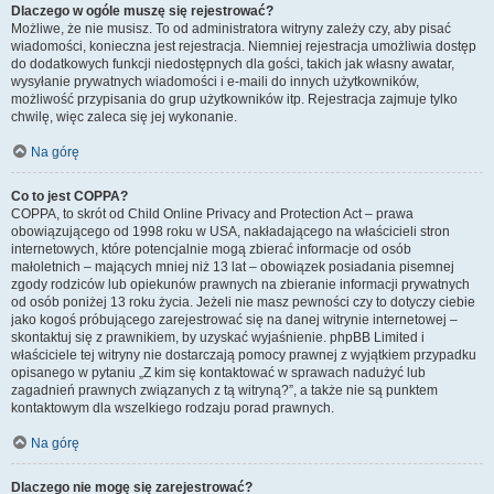
Dlaczego w ogóle muszę się rejestrować?
Możliwe, że nie musisz. To od administratora witryny zależy czy, aby pisać
wiadomości, konieczna jest rejestracja. Niemniej rejestracja umożliwia dostęp
do dodatkowych funkcji niedostępnych dla gości, takich jak własny awatar,
wysyłanie prywatnych wiadomości i e-maili do innych użytkowników,
możliwość przypisania do grup użytkowników itp. Rejestracja zajmuje tylko
chwilę, więc zaleca się jej wykonanie.
Na górę
Co to jest COPPA?
COPPA, to skrót od Child Online Privacy and Protection Act – prawa
obowiązującego od 1998 roku w USA, nakładającego na właścicieli stron
internetowych, które potencjalnie mogą zbierać informacje od osób
małoletnich – mających mniej niż 13 lat – obowiązek posiadania pisemnej
zgody rodziców lub opiekunów prawnych na zbieranie informacji prywatnych
od osób poniżej 13 roku życia. Jeżeli nie masz pewności czy to dotyczy ciebie
jako kogoś próbującego zarejestrować się na danej witrynie internetowej –
skontaktuj się z prawnikiem, by uzyskać wyjaśnienie. phpBB Limited i
właściciele tej witryny nie dostarczają pomocy prawnej z wyjątkiem przypadku
opisanego w pytaniu „Z kim się kontaktować w sprawach nadużyć lub
zagadnień prawnych związanych z tą witryną?”, a także nie są punktem
kontaktowym dla wszelkiego rodzaju porad prawnych.
Na górę
Dlaczego nie mogę się zarejestrować?