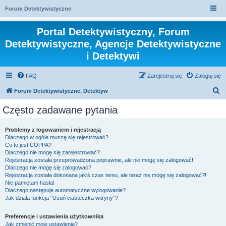
Forum Detektywistyczne
Portal Detektywistyczny, Forum
Detektywistyczne, Agencje Detektywistyczne
i Detektywi
FAQ
Zarejestruj się
Zaloguj się
S
Forum Detektywistyczne, Detektyw
z
Często zadawane pytania
u
k
Problemy z logowaniem i rejestracją
Dlaczego w ogóle muszę się rejestrować?
a
Co to jest COPPA?
j
Dlaczego nie mogę się zarejestrować?
Rejestracja została przeprowadzona poprawnie, ale nie mogę się zalogować!
Dlaczego nie mogę się zalogować?
Rejestracja została dokonana jakiś czas temu, ale teraz nie mogę się zalogować?!
Nie pamiętam hasła!
Dlaczego następuje automatyczne wylogowanie?
Jak działa funkcja “Usuń ciasteczka witryny”?
Preferencje i ustawienia użytkownika
Jak zmienić moje ustawienia?