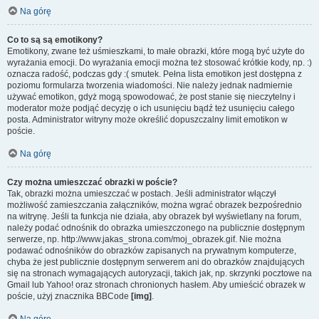
Na górę
Co to są są emotikony?
Emotikony, zwane też uśmieszkami, to małe obrazki, które mogą być użyte do
wyrażania emocji. Do wyrażania emocji można też stosować krótkie kody, np. :)
oznacza radość, podczas gdy :( smutek. Pełna lista emotikon jest dostępna z
poziomu formularza tworzenia wiadomości. Nie należy jednak nadmiernie
używać emotikon, gdyż mogą spowodować, że post stanie się nieczytelny i
moderator może podjąć decyzję o ich usunięciu bądź też usunięciu całego
posta. Administrator witryny może określić dopuszczalny limit emotikon w
poście.
Na górę
Czy można umieszczać obrazki w poście?
Tak, obrazki można umieszczać w postach. Jeśli administrator włączył
możliwość zamieszczania załączników, można wgrać obrazek bezpośrednio
na witrynę. Jeśli ta funkcja nie działa, aby obrazek był wyświetlany na forum,
należy podać odnośnik do obrazka umieszczonego na publicznie dostępnym
serwerze, np. http://www.jakas_strona.com/moj_obrazek.gif. Nie można
podawać odnośników do obrazków zapisanych na prywatnym komputerze,
chyba że jest publicznie dostępnym serwerem ani do obrazków znajdujących
się na stronach wymagających autoryzacji, takich jak, np. skrzynki pocztowe na
Gmail lub Yahoo! oraz stronach chronionych hasłem. Aby umieścić obrazek w
poście, użyj znacznika BBCode
[img]
.