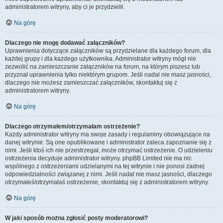
administratorem witryny, aby ci je przydzielił.
Na górę
Dlaczego nie mogę dodawać załączników?
Uprawnienia dotyczące załączników są przydzielane dla każdego forum, dla
każdej grupy i dla każdego użytkownika. Administrator witryny mógł nie
zezwolić na zamieszczanie załączników na forum, na którym piszesz lub
przyznał uprawnienia tylko niektórym grupom. Jeśli nadal nie masz jasności,
dlaczego nie możesz zamieszczać załączników, skontaktuj się z
administratorem witryny.
Na górę
Dlaczego otrzymałem/otrzymałam ostrzeżenie?
Każdy administrator witryny ma swoje zasady i regulaminy obowiązujące na
danej witrynie. Są one opublikowane i administrator zaleca zapoznanie się z
nimi. Jeśli ktoś ich nie przestrzegał, może otrzymać ostrzeżenie. O udzieleniu
ostrzeżenia decyduje administrator witryny. phpBB Limited nie ma nic
wspólnego z ostrzeżeniami udzielanymi na tej witrynie i nie ponosi żadnej
odpowiedzialności związanej z nimi. Jeśli nadal nie masz jasności, dlaczego
otrzymałeś/otrzymałaś ostrzeżenie, skontaktuj się z administratorem witryny.
Na górę
W jaki sposób można zgłosić posty moderatorowi?