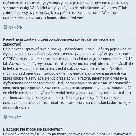
Być może właściciel witryny wyłączył funkcję rejestracji, aby nie rejestrowały
się nowe osoby. Właściciel witryny mógł także zablokować twój adres IP lub
zabronił nazwy użytkownika, którą próbujesz zarejestrować. W sprawie
pomocy, skontaktuj się z administratorem witryny.
Na górę
Rejestracja została przeprowadzona poprawnie, ale nie mogę się
zalogować!
Po pierwsze, sprawdź swoją nazwę użytkownika i hasło. Jeśli są poprawne, to
wystąpiła jedna z dwóch przyczyn. Pierwszą z nich może być włączona funkcja
COPPA, a w czasie rejestracji została podana informacja, że masz mniej niż 13
lat. Wówczas należy wykonać instrukcje wysłane na twój adres e-mail. Jeśli nie
to było przyczyną, być może nie została aktywowana rejestracja. Niektóre
witryny przed pierwszym zalogowaniem wymagają aktywowania rejestracji
przez osobę rejestrującą się lub przez administratora. Informacja o tym była
wyświetlona podczas rejestracji. Jeśli została wysłana do ciebie wiadomość e-
mail, postępuj zgodnie z zawartymi w niej instrukcjami. Jeżeli taka wiadomość
do ciebie nie dotarła, być może został podany nieprawidłowy adres e-mail lub
wiadomość została zatrzymana przez filtr antyspamowy. Jeśli na pewno
podany przez ciebie adres e-mail jest prawidłowy, spróbuj skontaktować się z
administratorem.
Na górę
Dlaczego nie mogę się zalogować?
Powodów może być kilka. Po pierwsze, sprawdź czy twoja nazwa użytkownika