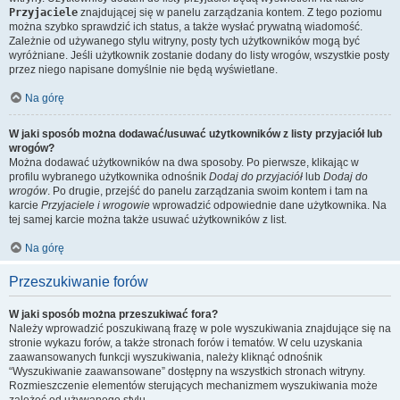
Przyjaciele
znajdującej się w panelu zarządzania kontem. Z tego poziomu
można szybko sprawdzić ich status, a także wysłać prywatną wiadomość.
Zależnie od używanego stylu witryny, posty tych użytkowników mogą być
wyróżniane. Jeśli użytkownik zostanie dodany do listy wrogów, wszystkie posty
przez niego napisane domyślnie nie będą wyświetlane.
Na górę
W jaki sposób można dodawać/usuwać użytkowników z listy przyjaciół lub
wrogów?
Można dodawać użytkowników na dwa sposoby. Po pierwsze, klikając w
profilu wybranego użytkownika odnośnik
Dodaj do przyjaciół
lub
Dodaj do
wrogów
. Po drugie, przejść do panelu zarządzania swoim kontem i tam na
karcie
Przyjaciele i wrogowie
wprowadzić odpowiednie dane użytkownika. Na
tej samej karcie można także usuwać użytkowników z list.
Na górę
Przeszukiwanie forów
W jaki sposób można przeszukiwać fora?
Należy wprowadzić poszukiwaną frazę w pole wyszukiwania znajdujące się na
stronie wykazu forów, a także stronach forów i tematów. W celu uzyskania
zaawansowanych funkcji wyszukiwania, należy kliknąć odnośnik
“Wyszukiwanie zaawansowane” dostępny na wszystkich stronach witryny.
Rozmieszczenie elementów sterujących mechanizmem wyszukiwania może