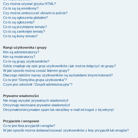
Czy można używać języka HTML?
Co to są są emotikony?
Czy można umieszczać obrazki w poście?
Co to są ogłoszenia globalne?
Co to są ogłoszenia?
Co to są przyklejone tematy?
Co to są zamknięte tematy?
Co to są ikony tematu?
Rangi użytkownika i grupy
Kim są administratorzy?
Kim są moderatorzy?
Co to są grupy użytkowników?
Gdzie znajduje się spis grup użytkowników i jak można dołączyć do grupy?
W jaki sposób można zostać liderem grupy?
Dlaczego niektóre nazwy użytkowników są wyświetlane innymi kolorami?
Co to jest “Domyślna grupa użytkownika”?
Czym jest odnośnik “Zespół administracyjny”?
Prywatne wiadomości
Nie mogę wysyłać prywatnych wiadomości!
Otrzymuję niechciane prywatne wiadomości!
Otrzymałem/otrzymałam spam lub obraźliwy e-mail od kogoś z tej witryny!
Przyjaciele i wrogowie
Co to jest lista przyjaciół i wrogów?
W jaki sposób można dodawać/usuwać użytkowników z listy przyjaciół lub wrogów?