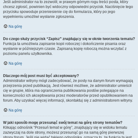
Jeśli administrator na to zezwolił, w prawym górnym rogu treści posta, który
chcesz zgłosić, powinien być widoczny odpowiedni przycisk. Naciśnięcie tego
przycisku spowoduje przeniesienie cię do formularza, który po jego
wypełnieniu umożliwi wysłanie zgłoszenia.
Na górę
Do czego służy przycisk “Zapisz” znajdujący się w oknie tworzenia tematu?
Funkcja ta umożliwia zapisanie kopii roboczej i dokończenie pisania oraz
wysłanie w późniejszym czasie. Zapisaną kopię roboczą można wczytać z
poziomu panelu użytkownika.
Na górę
Dlaczego mój post musi być akceptowany?
Administrator witryny mógł zadecydować, że posty na danym forum wymagają
przejrzenia przed publikacją. Jest również możliwe, że administrator umieścił
cię w grupie, która ma ograniczenia publikowania postów polegające na
konieczności ich akceptowania przez moderatorów przed opublikowaniem na
forum. Aby uzyskać więcej informacji, skontaktuj się z administratorem witryny.
Na górę
W jaki sposób mogę przesunąć swój temat na górę strony tematów?
Klikając odnośnik “Przesuń temat w górę”, znajdujący się w widoku tematu
zazwyczaj na dole strony, możesz przesunąć go na samą górę pierwszej
strony forum. Jeśli nie widać takiego odnośnika, oznacza to, że funkcja ta jest