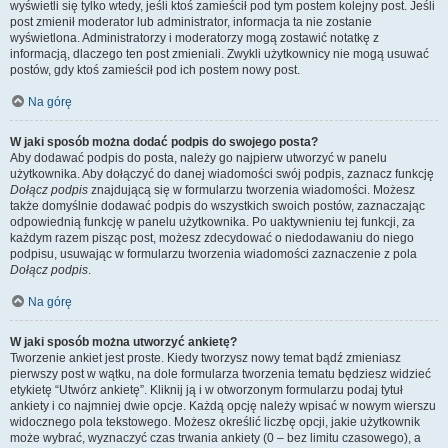
wyświetli się tylko wtedy, jeśli ktoś zamieścił pod tym postem kolejny post. Jeśli
post zmienił moderator lub administrator, informacja ta nie zostanie
wyświetlona. Administratorzy i moderatorzy mogą zostawić notatkę z
informacją, dlaczego ten post zmieniali. Zwykli użytkownicy nie mogą usuwać
postów, gdy ktoś zamieścił pod ich postem nowy post.
Na górę
W jaki sposób można dodać podpis do swojego posta?
Aby dodawać podpis do posta, należy go najpierw utworzyć w panelu
użytkownika. Aby dołączyć do danej wiadomości swój podpis, zaznacz funkcję
Dołącz podpis
znajdującą się w formularzu tworzenia wiadomości. Możesz
także domyślnie dodawać podpis do wszystkich swoich postów, zaznaczając
odpowiednią funkcję w panelu użytkownika. Po uaktywnieniu tej funkcji, za
każdym razem pisząc post, możesz zdecydować o niedodawaniu do niego
podpisu, usuwając w formularzu tworzenia wiadomości zaznaczenie z pola
Dołącz podpis
.
Na górę
W jaki sposób można utworzyć ankietę?
Tworzenie ankiet jest proste. Kiedy tworzysz nowy temat bądź zmieniasz
pierwszy post w wątku, na dole formularza tworzenia tematu będziesz widzieć
etykietę “Utwórz ankietę”. Kliknij ją i w otworzonym formularzu podaj tytuł
ankiety i co najmniej dwie opcje. Każdą opcję należy wpisać w nowym wierszu
widocznego pola tekstowego. Możesz określić liczbę opcji, jakie użytkownik
może wybrać, wyznaczyć czas trwania ankiety (0 – bez limitu czasowego), a