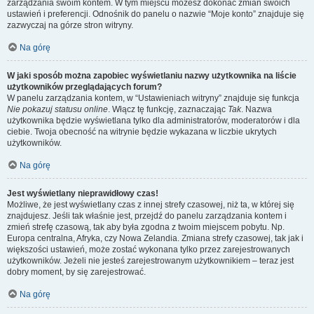
zarządzania swoim kontem. W tym miejscu możesz dokonać zmian swoich
ustawień i preferencji. Odnośnik do panelu o nazwie “Moje konto” znajduje się
zazwyczaj na górze stron witryny.
Na górę
W jaki sposób można zapobiec wyświetlaniu nazwy użytkownika na liście
użytkowników przeglądających forum?
W panelu zarządzania kontem, w “Ustawieniach witryny” znajduje się funkcja
Nie pokazuj statusu online
. Włącz tę funkcję, zaznaczając
Tak
. Nazwa
użytkownika będzie wyświetlana tylko dla administratorów, moderatorów i dla
ciebie. Twoja obecność na witrynie będzie wykazana w liczbie ukrytych
użytkowników.
Na górę
Jest wyświetlany nieprawidłowy czas!
Możliwe, że jest wyświetlany czas z innej strefy czasowej, niż ta, w której się
znajdujesz. Jeśli tak właśnie jest, przejdź do panelu zarządzania kontem i
zmień strefę czasową, tak aby była zgodna z twoim miejscem pobytu. Np.
Europa centralna, Afryka, czy Nowa Zelandia. Zmiana strefy czasowej, tak jak i
większości ustawień, może zostać wykonana tylko przez zarejestrowanych
użytkowników. Jeżeli nie jesteś zarejestrowanym użytkownikiem – teraz jest
dobry moment, by się zarejestrować.
Na górę