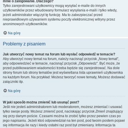
mnie o zalogowanie. Dlaczego?
Tylko zarejestrowani użytkownicy mogą wysyłać e-maile do innych
użytkowników przez wbudowany formularz wysyłania e-maili i tylko wtedy,
jeżeli administrator włączył tę funkcję. Ma to zabezpieczać przed
nieprawidłowym używaniem systemu poczty elektronicznej witryny przez
anonimowych użytkowników.
Na górę
Problemy z pisaniem
Jak utworzyć nowy temat na forum lub wysłać odpowiedź w temacie?
Aby utworzyć nowy temat na forum, należy nacisnąć przycisk „Nowy temat”,
aby odpowiedzieć w temacie, nacisnąć przycisk „Odpowiedz”. Być może, że
przed publikowaniem wiadomości trzeba będzie się zarejestrować. Na dole
strony forum lub strony tematów jest wyświetlana lista uprawnień użytkownika
na każdym forum. Na przykład: Możesz tworzyć nowe tematy, Możesz dodawać
załączniki itp.
Na górę
W jaki sposób można zmienić lub usunąć post?
Jeśli nie jesteś administratorem lub moderatorem, możesz zmieniać i usuwać
tylko swoje posty. Możesz zmienić post, naciskając przycisk
Zmień
znajdujący
się przy danym poście. Czasami można to zrobić tylko przez pewien czas po
jego napisaniu. Jeżeli ktoś odpowiedział na ten post, pod twoim postem pojawi
się informacja ile razy i kiedy ostatni raz post był zmieniany. Informacja ta