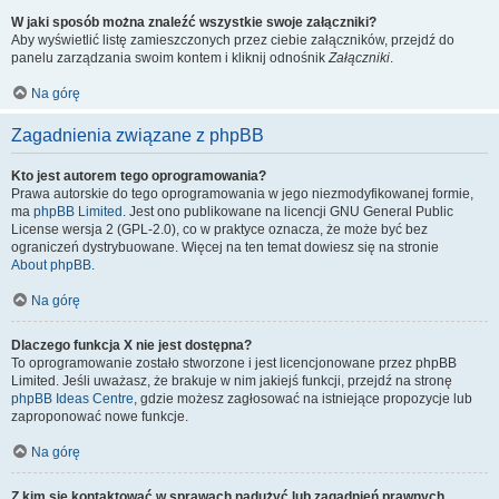
W jaki sposób można znaleźć wszystkie swoje załączniki?
Aby wyświetlić listę zamieszczonych przez ciebie załączników, przejdź do
panelu zarządzania swoim kontem i kliknij odnośnik
Załączniki
.
Na górę
Zagadnienia związane z phpBB
Kto jest autorem tego oprogramowania?
Prawa autorskie do tego oprogramowania w jego niezmodyfikowanej formie,
ma
phpBB Limited
. Jest ono publikowane na licencji GNU General Public
License wersja 2 (GPL-2.0), co w praktyce oznacza, że może być bez
ograniczeń dystrybuowane. Więcej na ten temat dowiesz się na stronie
About phpBB
.
Na górę
Dlaczego funkcja X nie jest dostępna?
To oprogramowanie zostało stworzone i jest licencjonowane przez phpBB
Limited. Jeśli uważasz, że brakuje w nim jakiejś funkcji, przejdź na stronę
phpBB Ideas Centre
, gdzie możesz zagłosować na istniejące propozycje lub
zaproponować nowe funkcje.
Na górę
Z kim się kontaktować w sprawach nadużyć lub zagadnień prawnych