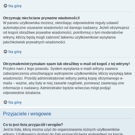
Na górę
Otrzymuję niechciane prywatne wiadomości!
W panelu użytkownika możesz, określając odpowiednie reguły ustawić
automatyczne usuwanie wiadomości od danego nadawcy. Jeżeli otrzymujesz
od kogoś obraźliwe prywatne wiadomości, poinformuj o tym moderatorów
witryny, którzy będą mogli zabronić takiemu użytkownikowi wysyłania
jakichkolwiek prywatnych wiadomości.
Na górę
Otrzymałem/otrzymałam spam lub obraźliwy e-mail od kogoś z tej witryny!
Przykro nam z tego powodu. System wysyłania e-maili witryny zawiera
zabezpieczenia umożliwiające wytropienie użytkowników, którzy wysyłają takie
wiadomości. Prześlij administratorowi witryny pełną kopię otrzymanego e-
maila – ważne, aby były w niej zawarte nagłówki, ponieważ zawierają one
informacje o nadawcy. Administrator będzie wówczas mógł podjąć
odpowiednie działania.
Na górę
Przyjaciele i wrogowie
Co to jest lista przyjaciół i wrogów?
Jest to lista, którą można użyć do organizowania różnych użytkowników
witryny. Użytkownicy dodani do listy przyjaciół będą wyświetleni na karcie