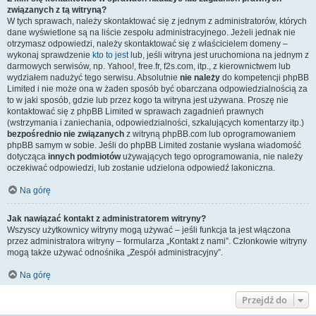
związanych z tą witryną?
W tych sprawach, należy skontaktować się z jednym z administratorów, których
dane wyświetlone są na liście zespołu administracyjnego. Jeżeli jednak nie
otrzymasz odpowiedzi, należy skontaktować się z właścicielem domeny –
wykonaj sprawdzenie
kto to jest
lub, jeśli witryna jest uruchomiona na jednym z
darmowych serwisów, np. Yahoo!, free.fr, f2s.com, itp., z kierownictwem lub
wydziałem nadużyć tego serwisu. Absolutnie
nie należy
do kompetencji phpBB
Limited i nie może ona w żaden sposób być obarczana odpowiedzialnością za
to w jaki sposób, gdzie lub przez kogo ta witryna jest używana. Proszę nie
kontaktować się z phpBB Limited w sprawach zagadnień prawnych
(wstrzymania i zaniechania, odpowiedzialności, szkalujących komentarzy itp.)
bezpośrednio nie związanych
z witryną phpBB.com lub oprogramowaniem
phpBB samym w sobie. Jeśli do phpBB Limited zostanie wysłana wiadomość
dotycząca
innych podmiotów
używających tego oprogramowania, nie należy
oczekiwać odpowiedzi, lub zostanie udzielona odpowiedź lakoniczna.
Na górę
Jak nawiązać kontakt z administratorem witryny?
Wszyscy użytkownicy witryny mogą używać – jeśli funkcja ta jest włączona
przez administratora witryny – formularza „Kontakt z nami”. Członkowie witryny
mogą także używać odnośnika „Zespół administracyjny”.
Na górę
Przejdź do