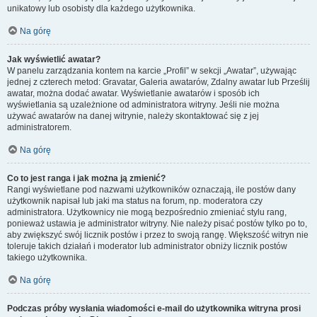
unikatowy lub osobisty dla każdego użytkownika.
Na górę
Jak wyświetlić awatar?
W panelu zarządzania kontem na karcie „Profil” w sekcji „Awatar”, używając
jednej z czterech metod: Gravatar, Galeria awatarów, Zdalny awatar lub Prześlij
awatar, można dodać awatar. Wyświetlanie awatarów i sposób ich
wyświetlania są uzależnione od administratora witryny. Jeśli nie można
używać awatarów na danej witrynie, należy skontaktować się z jej
administratorem.
Na górę
Co to jest ranga i jak można ją zmienić?
Rangi wyświetlane pod nazwami użytkowników oznaczają, ile postów dany
użytkownik napisał lub jaki ma status na forum, np. moderatora czy
administratora. Użytkownicy nie mogą bezpośrednio zmieniać stylu rang,
ponieważ ustawia je administrator witryny. Nie należy pisać postów tylko po to,
aby zwiększyć swój licznik postów i przez to swoją rangę. Większość witryn nie
toleruje takich działań i moderator lub administrator obniży licznik postów
takiego użytkownika.
Na górę
Podczas próby wysłania wiadomości e-mail do użytkownika witryna prosi