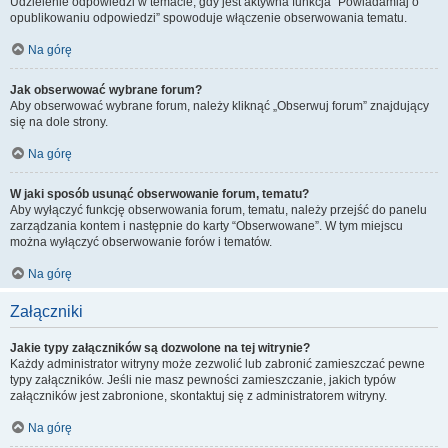
Udzielenie odpowiedzi w temacie, gdy jest aktywna funkcja “Powiadamiaj o
opublikowaniu odpowiedzi” spowoduje włączenie obserwowania tematu.
Na górę
Jak obserwować wybrane forum?
Aby obserwować wybrane forum, należy kliknąć „Obserwuj forum” znajdujący
się na dole strony.
Na górę
W jaki sposób usunąć obserwowanie forum, tematu?
Aby wyłączyć funkcję obserwowania forum, tematu, należy przejść do panelu
zarządzania kontem i następnie do karty “Obserwowane”. W tym miejscu
można wyłączyć obserwowanie forów i tematów.
Na górę
Załączniki
Jakie typy załączników są dozwolone na tej witrynie?
Każdy administrator witryny może zezwolić lub zabronić zamieszczać pewne
typy załączników. Jeśli nie masz pewności zamieszczanie, jakich typów
załączników jest zabronione, skontaktuj się z administratorem witryny.
Na górę