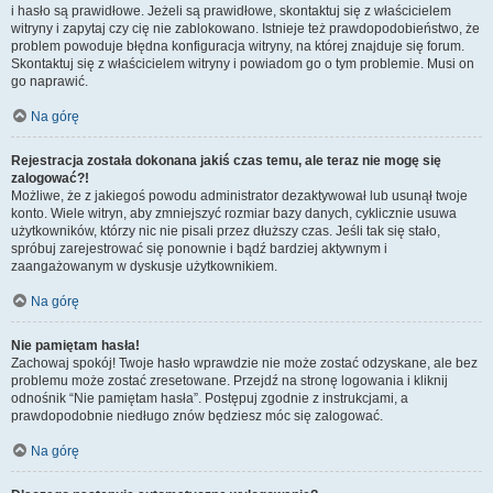
i hasło są prawidłowe. Jeżeli są prawidłowe, skontaktuj się z właścicielem
witryny i zapytaj czy cię nie zablokowano. Istnieje też prawdopodobieństwo, że
problem powoduje błędna konfiguracja witryny, na której znajduje się forum.
Skontaktuj się z właścicielem witryny i powiadom go o tym problemie. Musi on
go naprawić.
Na górę
Rejestracja została dokonana jakiś czas temu, ale teraz nie mogę się
zalogować?!
Możliwe, że z jakiegoś powodu administrator dezaktywował lub usunął twoje
konto. Wiele witryn, aby zmniejszyć rozmiar bazy danych, cyklicznie usuwa
użytkowników, którzy nic nie pisali przez dłuższy czas. Jeśli tak się stało,
spróbuj zarejestrować się ponownie i bądź bardziej aktywnym i
zaangażowanym w dyskusje użytkownikiem.
Na górę
Nie pamiętam hasła!
Zachowaj spokój! Twoje hasło wprawdzie nie może zostać odzyskane, ale bez
problemu może zostać zresetowane. Przejdź na stronę logowania i kliknij
odnośnik “Nie pamiętam hasła”. Postępuj zgodnie z instrukcjami, a
prawdopodobnie niedługo znów będziesz móc się zalogować.
Na górę