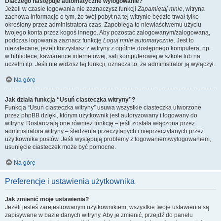
Dlaczego następuje automatyczne wylogowanie?
Jeżeli w czasie logowania nie zaznaczysz funkcji
Zapamiętaj mnie
, witryna
zachowa informację o tym, że twój pobyt na tej witrynie będzie trwał tylko
określony przez administratora czas. Zapobiega to niewłaściwemu użyciu
twojego konta przez kogoś innego. Aby pozostać zalogowanym/zalogowaną,
podczas logowania zaznacz funkcję
Loguj mnie automatycznie
. Jest to
niezalecane, jeżeli korzystasz z witryny z ogólnie dostępnego komputera, np.
w bibliotece, kawiarence internetowej, sali komputerowej w szkole lub na
uczelni itp. Jeśli nie widzisz tej funkcji, oznacza to, że administrator ją wyłączył.
Na górę
Jak działa funkcja “Usuń ciasteczka witryny”?
Funkcja “Usuń ciasteczka witryny” usuwa wszystkie ciasteczka utworzone
przez phpBB dzięki, którym użytkownik jest autoryzowany i logowany do
witryny. Dostarczają one również funkcję – jeśli została włączona przez
administratora witryny – śledzenia przeczytanych i nieprzeczytanych przez
użytkownika postów. Jeśli występują problemy z logowaniem/wylogowaniem,
usunięcie ciasteczek może być pomocne.
Na górę
Preferencje i ustawienia użytkownika
Jak zmienić moje ustawienia?
Jeżeli jesteś zarejestrowanym użytkownikiem, wszystkie twoje ustawienia są
zapisywane w bazie danych witryny. Aby je zmienić, przejdź do panelu