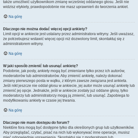
także umożliwić użytkownikom zmianę wcześniej oddanego głosu. Jeśli nie
widzisz etykiety, prawdopodobnie nie masz uprawnień do tworzenia ankiet.
Na górę
Dlaczego nie można dodać więcej opcji ankiety?
Limit opcji w ankiecie jest ustalany przez administratora witryny. Jeśli uważasz,
że potrzebujesz wstawić więcej opcji niż dozwolony limit, skontaktuj się z
administratorem witryny.
Na górę
W jaki sposób zmienić lub usunąć ankietę?
Podobnie, jak posty, ankiety mogą być zmieniane tylko przez ich autorów,
moderatorów lub administratorów. Aby zmienić ankietę, należy dokonać
zmiany pierwszego posta w wątku, z którym zawsze związana jest ankieta.
Jeśli nikt jeszcze nie oddał głosu w ankiecie, jej autor może usunąć ankietę lub
zmienić jej opcje. Jednakże, jeśli w ankiecie zostały już oddane głosy, tylko
moderatorzy lub administratorzy mogą ją zmienić, lub usunąć. Zapobiega to
modyfikowaniu ankiety w czasie jej trwania.
Na górę
Dlaczego nie mam dostępu do forum?
Niektóre fora mogą być dostępne tylko dla określonych grup lub użytkowników.
Aby przeglądać, czytać, pisać na nich lub wykonywać inne operacje, musisz
mieć odpowiednie uprawnienia. Skontaktuj się z moderatorem lub