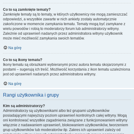
Co to są zamknięte tematy?
Zamknięte tematy są to tematy, w których użytkownicy nie mogą zamieszczać
odpowiedzi, a wszystkie zawarte w nich ankiety zostały automatycznie
zakończone w momencie zamykania tematu. Tematy mogą być zamykane z
wielu powodów i robią to moderatorzy forum lub administratorzy witryny.
Zależnie od uprawnień nadanych przez administratora witryny użytkownik
może mieć możliwość zamykania swoich tematów.
Na górę
Co to są ikony tematu?
Ikony tematu są obrazkami wybieranymi przez autora tematu skojarzonymi z
postami – sugerują ich treść. Możliwość korzystania z ikon tematu uzależniona
jest od uprawnień nadanych przez administratora witryny.
Na górę
Rangi użytkownika i grupy
Kim są administratorzy?
Administratorzy są użytkownikami albo też grupami użytkowników
posiadającymi najwyższy poziom uprawnień kontrolnych całej witryny. Mogą
oni kontrolować wszystkie zagadnienia związane z funkcjonowaniem witryny
włącznie z nadawaniem uprawnień, blokowaniem użytkowników, tworzeniem
grup użytkowników lub moderatorów itp. Zakres ich uprawnień zależy od