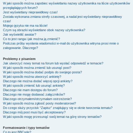
W jaki sposób można zapobiec wyświetlaniu nazwy użytkownika na liście użytkowników
przeglądających forum?
Jest wyświetlany nieprawidłowy czas!
Została wykonana zmiana strefy czasowej, a nadal jest wyświetlany nieprawidłowy
czas!
Mojego języka nie ma na liście!
Czym są obrazki wyświetlane obok nazwy użytkownika?
Jak wyświetlić awatar?
Co to jest ranga i jak można ją zmienić?
Podczas próby wysłania wiadomości e-mail do użytkownika witryna prosi mnie o
zalogowanie. Dlaczego?
Problemy z pisaniem
Jak utworzyć nowy temat na forum lub wysłać odpowiedź w temacie?
W jaki sposób można zmienić lub usunąć post?
W jaki sposób można dodać podpis do swojego posta?
W jaki sposób można utworzyć ankietę?
Dlaczego nie można dodać więcej opcji ankiety?
W jaki sposób zmienić lub usunąć ankietę?
Dlaczego nie mam dostępu do forum?
Dlaczego nie mogę dodawać załączników?
Dlaczego otrzymałem/otrzymałam ostrzeżenie?
W jaki sposób można zgłosić posty moderatorowi?
Do czego służy przycisk “Zapisz” znajdujący się w oknie tworzenia tematu?
Dlaczego mój post musi być akceptowany?
W jaki sposób mogę przesunąć swój temat na górę strony tematów?
Formatowanie i typy tematów
Co to jest BBCode?