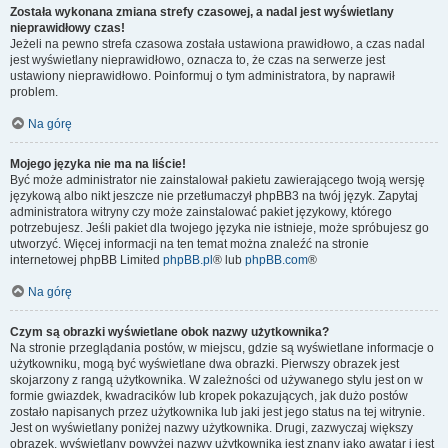
Została wykonana zmiana strefy czasowej, a nadal jest wyświetlany
nieprawidłowy czas!
Jeżeli na pewno strefa czasowa została ustawiona prawidłowo, a czas nadal
jest wyświetlany nieprawidłowo, oznacza to, że czas na serwerze jest
ustawiony nieprawidłowo. Poinformuj o tym administratora, by naprawił
problem.
Na górę
Mojego języka nie ma na liście!
Być może administrator nie zainstalował pakietu zawierającego twoją wersję
językową albo nikt jeszcze nie przetłumaczył phpBB3 na twój język. Zapytaj
administratora witryny czy może zainstalować pakiet językowy, którego
potrzebujesz. Jeśli pakiet dla twojego języka nie istnieje, może spróbujesz go
utworzyć. Więcej informacji na ten temat można znaleźć na stronie
internetowej phpBB Limited
phpBB.pl
® lub
phpBB.com
®
Na górę
Czym są obrazki wyświetlane obok nazwy użytkownika?
Na stronie przeglądania postów, w miejscu, gdzie są wyświetlane informacje o
użytkowniku, mogą być wyświetlane dwa obrazki. Pierwszy obrazek jest
skojarzony z rangą użytkownika. W zależności od używanego stylu jest on w
formie gwiazdek, kwadracików lub kropek pokazujących, jak dużo postów
zostało napisanych przez użytkownika lub jaki jest jego status na tej witrynie.
Jest on wyświetlany poniżej nazwy użytkownika. Drugi, zazwyczaj większy
obrazek, wyświetlany powyżej nazwy użytkownika jest znany jako awatar i jest