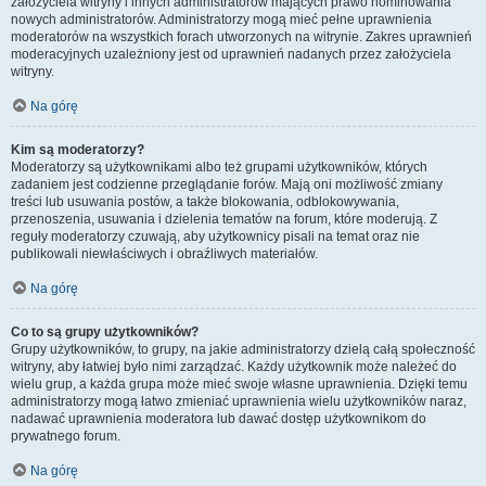
założyciela witryny i innych administratorów mających prawo nominowania
nowych administratorów. Administratorzy mogą mieć pełne uprawnienia
moderatorów na wszystkich forach utworzonych na witrynie. Zakres uprawnień
moderacyjnych uzależniony jest od uprawnień nadanych przez założyciela
witryny.
Na górę
Kim są moderatorzy?
Moderatorzy są użytkownikami albo też grupami użytkowników, których
zadaniem jest codzienne przeglądanie forów. Mają oni możliwość zmiany
treści lub usuwania postów, a także blokowania, odblokowywania,
przenoszenia, usuwania i dzielenia tematów na forum, które moderują. Z
reguły moderatorzy czuwają, aby użytkownicy pisali na temat oraz nie
publikowali niewłaściwych i obraźliwych materiałów.
Na górę
Co to są grupy użytkowników?
Grupy użytkowników, to grupy, na jakie administratorzy dzielą całą społeczność
witryny, aby łatwiej było nimi zarządzać. Każdy użytkownik może należeć do
wielu grup, a każda grupa może mieć swoje własne uprawnienia. Dzięki temu
administratorzy mogą łatwo zmieniać uprawnienia wielu użytkowników naraz,
nadawać uprawnienia moderatora lub dawać dostęp użytkownikom do
prywatnego forum.
Na górę