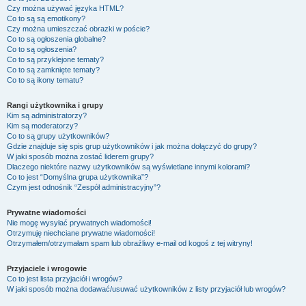
Czy można używać języka HTML?
Co to są są emotikony?
Czy można umieszczać obrazki w poście?
Co to są ogłoszenia globalne?
Co to są ogłoszenia?
Co to są przyklejone tematy?
Co to są zamknięte tematy?
Co to są ikony tematu?
Rangi użytkownika i grupy
Kim są administratorzy?
Kim są moderatorzy?
Co to są grupy użytkowników?
Gdzie znajduje się spis grup użytkowników i jak można dołączyć do grupy?
W jaki sposób można zostać liderem grupy?
Dlaczego niektóre nazwy użytkowników są wyświetlane innymi kolorami?
Co to jest “Domyślna grupa użytkownika”?
Czym jest odnośnik “Zespół administracyjny”?
Prywatne wiadomości
Nie mogę wysyłać prywatnych wiadomości!
Otrzymuję niechciane prywatne wiadomości!
Otrzymałem/otrzymałam spam lub obraźliwy e-mail od kogoś z tej witryny!
Przyjaciele i wrogowie
Co to jest lista przyjaciół i wrogów?
W jaki sposób można dodawać/usuwać użytkowników z listy przyjaciół lub wrogów?