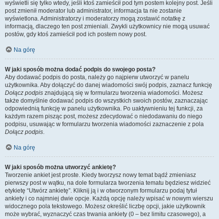
wyświetli się tylko wtedy, jeśli ktoś zamieścił pod tym postem kolejny post. Jeśli
post zmienił moderator lub administrator, informacja ta nie zostanie
wyświetlona. Administratorzy i moderatorzy mogą zostawić notatkę z
informacją, dlaczego ten post zmieniali. Zwykli użytkownicy nie mogą usuwać
postów, gdy ktoś zamieścił pod ich postem nowy post.
Na górę
W jaki sposób można dodać podpis do swojego posta?
Aby dodawać podpis do posta, należy go najpierw utworzyć w panelu
użytkownika. Aby dołączyć do danej wiadomości swój podpis, zaznacz funkcję
Dołącz podpis
znajdującą się w formularzu tworzenia wiadomości. Możesz
także domyślnie dodawać podpis do wszystkich swoich postów, zaznaczając
odpowiednią funkcję w panelu użytkownika. Po uaktywnieniu tej funkcji, za
każdym razem pisząc post, możesz zdecydować o niedodawaniu do niego
podpisu, usuwając w formularzu tworzenia wiadomości zaznaczenie z pola
Dołącz podpis
.
Na górę
W jaki sposób można utworzyć ankietę?
Tworzenie ankiet jest proste. Kiedy tworzysz nowy temat bądź zmieniasz
pierwszy post w wątku, na dole formularza tworzenia tematu będziesz widzieć
etykietę “Utwórz ankietę”. Kliknij ją i w otworzonym formularzu podaj tytuł
ankiety i co najmniej dwie opcje. Każdą opcję należy wpisać w nowym wierszu
widocznego pola tekstowego. Możesz określić liczbę opcji, jakie użytkownik
może wybrać, wyznaczyć czas trwania ankiety (0 – bez limitu czasowego), a