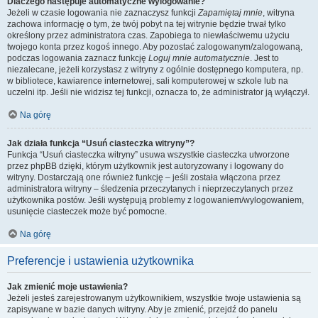
Dlaczego następuje automatyczne wylogowanie?
Jeżeli w czasie logowania nie zaznaczysz funkcji
Zapamiętaj mnie
, witryna
zachowa informację o tym, że twój pobyt na tej witrynie będzie trwał tylko
określony przez administratora czas. Zapobiega to niewłaściwemu użyciu
twojego konta przez kogoś innego. Aby pozostać zalogowanym/zalogowaną,
podczas logowania zaznacz funkcję
Loguj mnie automatycznie
. Jest to
niezalecane, jeżeli korzystasz z witryny z ogólnie dostępnego komputera, np.
w bibliotece, kawiarence internetowej, sali komputerowej w szkole lub na
uczelni itp. Jeśli nie widzisz tej funkcji, oznacza to, że administrator ją wyłączył.
Na górę
Jak działa funkcja “Usuń ciasteczka witryny”?
Funkcja “Usuń ciasteczka witryny” usuwa wszystkie ciasteczka utworzone
przez phpBB dzięki, którym użytkownik jest autoryzowany i logowany do
witryny. Dostarczają one również funkcję – jeśli została włączona przez
administratora witryny – śledzenia przeczytanych i nieprzeczytanych przez
użytkownika postów. Jeśli występują problemy z logowaniem/wylogowaniem,
usunięcie ciasteczek może być pomocne.
Na górę
Preferencje i ustawienia użytkownika
Jak zmienić moje ustawienia?
Jeżeli jesteś zarejestrowanym użytkownikiem, wszystkie twoje ustawienia są
zapisywane w bazie danych witryny. Aby je zmienić, przejdź do panelu