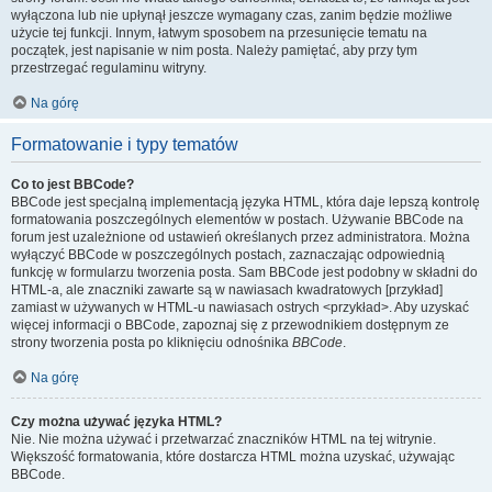
wyłączona lub nie upłynął jeszcze wymagany czas, zanim będzie możliwe
użycie tej funkcji. Innym, łatwym sposobem na przesunięcie tematu na
początek, jest napisanie w nim posta. Należy pamiętać, aby przy tym
przestrzegać regulaminu witryny.
Na górę
Formatowanie i typy tematów
Co to jest BBCode?
BBCode jest specjalną implementacją języka HTML, która daje lepszą kontrolę
formatowania poszczególnych elementów w postach. Używanie BBCode na
forum jest uzależnione od ustawień określanych przez administratora. Można
wyłączyć BBCode w poszczególnych postach, zaznaczając odpowiednią
funkcję w formularzu tworzenia posta. Sam BBCode jest podobny w składni do
HTML-a, ale znaczniki zawarte są w nawiasach kwadratowych [przykład]
zamiast w używanych w HTML-u nawiasach ostrych <przykład>. Aby uzyskać
więcej informacji o BBCode, zapoznaj się z przewodnikiem dostępnym ze
strony tworzenia posta po kliknięciu odnośnika
BBCode
.
Na górę
Czy można używać języka HTML?
Nie. Nie można używać i przetwarzać znaczników HTML na tej witrynie.
Większość formatowania, które dostarcza HTML można uzyskać, używając
BBCode.