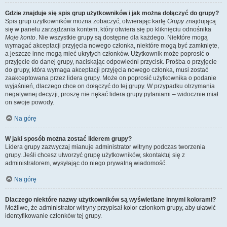
Gdzie znajduje się spis grup użytkowników i jak można dołączyć do grupy?
Spis grup użytkowników można zobaczyć, otwierając kartę
Grupy
znajdującą
się w panelu zarządzania kontem, który otwiera się po kliknięciu odnośnika
Moje konto
. Nie wszystkie grupy są dostępne dla każdego. Niektóre mogą
wymagać akceptacji przyjęcia nowego członka, niektóre mogą być zamknięte,
a jeszcze inne mogą mieć ukrytych członków. Użytkownik może poprosić o
przyjęcie do danej grupy, naciskając odpowiedni przycisk. Prośba o przyjęcie
do grupy, która wymaga akceptacji przyjęcia nowego członka, musi zostać
zaakceptowana przez lidera grupy. Może on poprosić użytkownika o podanie
wyjaśnień, dlaczego chce on dołączyć do tej grupy. W przypadku otrzymania
negatywnej decyzji, proszę nie nękać lidera grupy pytaniami – widocznie miał
on swoje powody.
Na górę
W jaki sposób można zostać liderem grupy?
Lidera grupy zazwyczaj mianuje administrator witryny podczas tworzenia
grupy. Jeśli chcesz utworzyć grupę użytkowników, skontaktuj się z
administratorem, wysyłając do niego prywatną wiadomość.
Na górę
Dlaczego niektóre nazwy użytkowników są wyświetlane innymi kolorami?
Możliwe, że administrator witryny przypisał kolor członkom grupy, aby ułatwić
identyfikowanie członków tej grupy.