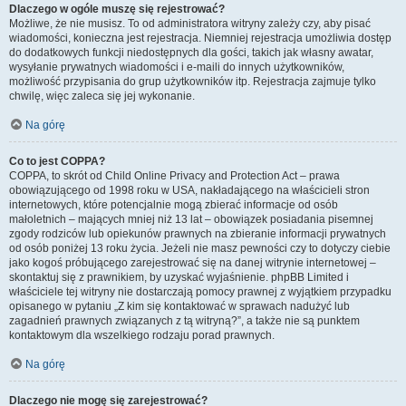
Dlaczego w ogóle muszę się rejestrować?
Możliwe, że nie musisz. To od administratora witryny zależy czy, aby pisać
wiadomości, konieczna jest rejestracja. Niemniej rejestracja umożliwia dostęp
do dodatkowych funkcji niedostępnych dla gości, takich jak własny awatar,
wysyłanie prywatnych wiadomości i e-maili do innych użytkowników,
możliwość przypisania do grup użytkowników itp. Rejestracja zajmuje tylko
chwilę, więc zaleca się jej wykonanie.
Na górę
Co to jest COPPA?
COPPA, to skrót od Child Online Privacy and Protection Act – prawa
obowiązującego od 1998 roku w USA, nakładającego na właścicieli stron
internetowych, które potencjalnie mogą zbierać informacje od osób
małoletnich – mających mniej niż 13 lat – obowiązek posiadania pisemnej
zgody rodziców lub opiekunów prawnych na zbieranie informacji prywatnych
od osób poniżej 13 roku życia. Jeżeli nie masz pewności czy to dotyczy ciebie
jako kogoś próbującego zarejestrować się na danej witrynie internetowej –
skontaktuj się z prawnikiem, by uzyskać wyjaśnienie. phpBB Limited i
właściciele tej witryny nie dostarczają pomocy prawnej z wyjątkiem przypadku
opisanego w pytaniu „Z kim się kontaktować w sprawach nadużyć lub
zagadnień prawnych związanych z tą witryną?”, a także nie są punktem
kontaktowym dla wszelkiego rodzaju porad prawnych.
Na górę
Dlaczego nie mogę się zarejestrować?