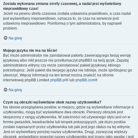
Została wykonana zmiana strefy czasowej, a nadal jest wyświetlany
nieprawidłowy czas!
Jeżeli na pewno strefa czasowa została ustawiona prawidłowo, a czas nadal
jest wyświetlany nieprawidłowo, oznacza to, że czas na serwerze jest
ustawiony nieprawidłowo. Poinformuj o tym administratora, by naprawił
problem.
Na górę
Mojego języka nie ma na liście!
Być może administrator nie zainstalował pakietu zawierającego twoją wersję
językową albo nikt jeszcze nie przetłumaczył phpBB3 na twój język. Zapytaj
administratora witryny czy może zainstalować pakiet językowy, którego
potrzebujesz. Jeśli pakiet dla twojego języka nie istnieje, może spróbujesz go
utworzyć. Więcej informacji na ten temat można znaleźć na stronie
internetowej phpBB Limited
phpBB.pl
® lub
phpBB.com
®
Na górę
Czym są obrazki wyświetlane obok nazwy użytkownika?
Na stronie przeglądania postów, w miejscu, gdzie są wyświetlane informacje o
użytkowniku, mogą być wyświetlane dwa obrazki. Pierwszy obrazek jest
skojarzony z rangą użytkownika. W zależności od używanego stylu jest on w
formie gwiazdek, kwadracików lub kropek pokazujących, jak dużo postów
zostało napisanych przez użytkownika lub jaki jest jego status na tej witrynie.
Jest on wyświetlany poniżej nazwy użytkownika. Drugi, zazwyczaj większy
obrazek, wyświetlany powyżej nazwy użytkownika jest znany jako awatar i jest