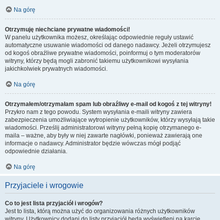
Na górę
Otrzymuję niechciane prywatne wiadomości!
W panelu użytkownika możesz, określając odpowiednie reguły ustawić
automatyczne usuwanie wiadomości od danego nadawcy. Jeżeli otrzymujesz
od kogoś obraźliwe prywatne wiadomości, poinformuj o tym moderatorów
witryny, którzy będą mogli zabronić takiemu użytkownikowi wysyłania
jakichkolwiek prywatnych wiadomości.
Na górę
Otrzymałem/otrzymałam spam lub obraźliwy e-mail od kogoś z tej witryny!
Przykro nam z tego powodu. System wysyłania e-maili witryny zawiera
zabezpieczenia umożliwiające wytropienie użytkowników, którzy wysyłają takie
wiadomości. Prześlij administratorowi witryny pełną kopię otrzymanego e-
maila – ważne, aby były w niej zawarte nagłówki, ponieważ zawierają one
informacje o nadawcy. Administrator będzie wówczas mógł podjąć
odpowiednie działania.
Na górę
Przyjaciele i wrogowie
Co to jest lista przyjaciół i wrogów?
Jest to lista, którą można użyć do organizowania różnych użytkowników
witryny. Użytkownicy dodani do listy przyjaciół będą wyświetleni na karcie