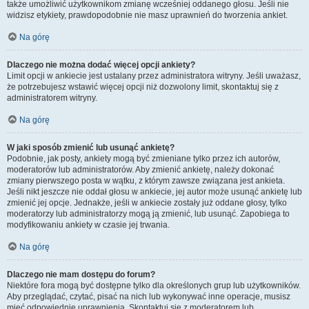
także umożliwić użytkownikom zmianę wcześniej oddanego głosu. Jeśli nie
widzisz etykiety, prawdopodobnie nie masz uprawnień do tworzenia ankiet.
Na górę
Dlaczego nie można dodać więcej opcji ankiety?
Limit opcji w ankiecie jest ustalany przez administratora witryny. Jeśli uważasz,
że potrzebujesz wstawić więcej opcji niż dozwolony limit, skontaktuj się z
administratorem witryny.
Na górę
W jaki sposób zmienić lub usunąć ankietę?
Podobnie, jak posty, ankiety mogą być zmieniane tylko przez ich autorów,
moderatorów lub administratorów. Aby zmienić ankietę, należy dokonać
zmiany pierwszego posta w wątku, z którym zawsze związana jest ankieta.
Jeśli nikt jeszcze nie oddał głosu w ankiecie, jej autor może usunąć ankietę lub
zmienić jej opcje. Jednakże, jeśli w ankiecie zostały już oddane głosy, tylko
moderatorzy lub administratorzy mogą ją zmienić, lub usunąć. Zapobiega to
modyfikowaniu ankiety w czasie jej trwania.
Na górę
Dlaczego nie mam dostępu do forum?
Niektóre fora mogą być dostępne tylko dla określonych grup lub użytkowników.
Aby przeglądać, czytać, pisać na nich lub wykonywać inne operacje, musisz
mieć odpowiednie uprawnienia. Skontaktuj się z moderatorem lub