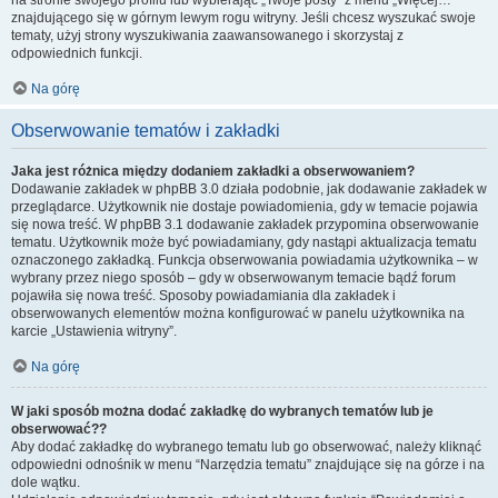
na stronie swojego profilu lub wybierając „Twoje posty” z menu „Więcej…”
znajdującego się w górnym lewym rogu witryny. Jeśli chcesz wyszukać swoje
tematy, użyj strony wyszukiwania zaawansowanego i skorzystaj z
odpowiednich funkcji.
Na górę
Obserwowanie tematów i zakładki
Jaka jest różnica między dodaniem zakładki a obserwowaniem?
Dodawanie zakładek w phpBB 3.0 działa podobnie, jak dodawanie zakładek w
przeglądarce. Użytkownik nie dostaje powiadomienia, gdy w temacie pojawia
się nowa treść. W phpBB 3.1 dodawanie zakładek przypomina obserwowanie
tematu. Użytkownik może być powiadamiany, gdy nastąpi aktualizacja tematu
oznaczonego zakładką. Funkcja obserwowania powiadamia użytkownika – w
wybrany przez niego sposób – gdy w obserwowanym temacie bądź forum
pojawiła się nowa treść. Sposoby powiadamiania dla zakładek i
obserwowanych elementów można konfigurować w panelu użytkownika na
karcie „Ustawienia witryny”.
Na górę
W jaki sposób można dodać zakładkę do wybranych tematów lub je
obserwować??
Aby dodać zakładkę do wybranego tematu lub go obserwować, należy kliknąć
odpowiedni odnośnik w menu “Narzędzia tematu” znajdujące się na górze i na
dole wątku.