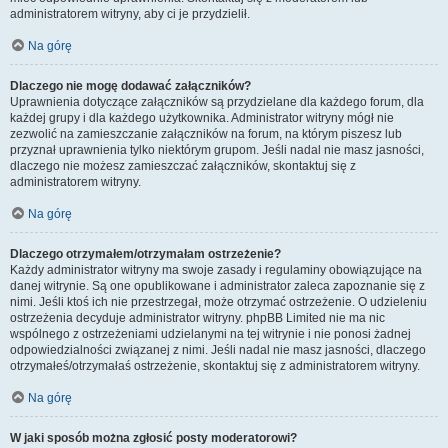
administratorem witryny, aby ci je przydzielił.
Na górę
Dlaczego nie mogę dodawać załączników?
Uprawnienia dotyczące załączników są przydzielane dla każdego forum, dla
każdej grupy i dla każdego użytkownika. Administrator witryny mógł nie
zezwolić na zamieszczanie załączników na forum, na którym piszesz lub
przyznał uprawnienia tylko niektórym grupom. Jeśli nadal nie masz jasności,
dlaczego nie możesz zamieszczać załączników, skontaktuj się z
administratorem witryny.
Na górę
Dlaczego otrzymałem/otrzymałam ostrzeżenie?
Każdy administrator witryny ma swoje zasady i regulaminy obowiązujące na
danej witrynie. Są one opublikowane i administrator zaleca zapoznanie się z
nimi. Jeśli ktoś ich nie przestrzegał, może otrzymać ostrzeżenie. O udzieleniu
ostrzeżenia decyduje administrator witryny. phpBB Limited nie ma nic
wspólnego z ostrzeżeniami udzielanymi na tej witrynie i nie ponosi żadnej
odpowiedzialności związanej z nimi. Jeśli nadal nie masz jasności, dlaczego
otrzymałeś/otrzymałaś ostrzeżenie, skontaktuj się z administratorem witryny.
Na górę
W jaki sposób można zgłosić posty moderatorowi?