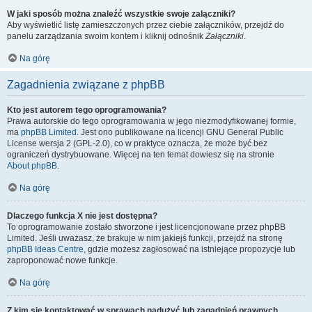
W jaki sposób można znaleźć wszystkie swoje załączniki?
Aby wyświetlić listę zamieszczonych przez ciebie załączników, przejdź do
panelu zarządzania swoim kontem i kliknij odnośnik
Załączniki
.
Na górę
Zagadnienia związane z phpBB
Kto jest autorem tego oprogramowania?
Prawa autorskie do tego oprogramowania w jego niezmodyfikowanej formie,
ma
phpBB Limited
. Jest ono publikowane na licencji GNU General Public
License wersja 2 (GPL-2.0), co w praktyce oznacza, że może być bez
ograniczeń dystrybuowane. Więcej na ten temat dowiesz się na stronie
About phpBB
.
Na górę
Dlaczego funkcja X nie jest dostępna?
To oprogramowanie zostało stworzone i jest licencjonowane przez phpBB
Limited. Jeśli uważasz, że brakuje w nim jakiejś funkcji, przejdź na stronę
phpBB Ideas Centre
, gdzie możesz zagłosować na istniejące propozycje lub
zaproponować nowe funkcje.
Na górę
Z kim się kontaktować w sprawach nadużyć lub zagadnień prawnych