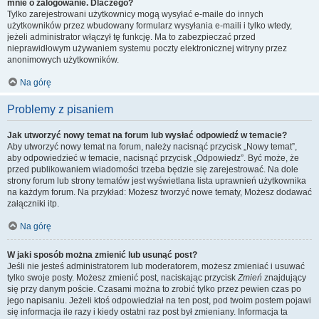
mnie o zalogowanie. Dlaczego?
Tylko zarejestrowani użytkownicy mogą wysyłać e-maile do innych
użytkowników przez wbudowany formularz wysyłania e-maili i tylko wtedy,
jeżeli administrator włączył tę funkcję. Ma to zabezpieczać przed
nieprawidłowym używaniem systemu poczty elektronicznej witryny przez
anonimowych użytkowników.
Na górę
Problemy z pisaniem
Jak utworzyć nowy temat na forum lub wysłać odpowiedź w temacie?
Aby utworzyć nowy temat na forum, należy nacisnąć przycisk „Nowy temat”,
aby odpowiedzieć w temacie, nacisnąć przycisk „Odpowiedz”. Być może, że
przed publikowaniem wiadomości trzeba będzie się zarejestrować. Na dole
strony forum lub strony tematów jest wyświetlana lista uprawnień użytkownika
na każdym forum. Na przykład: Możesz tworzyć nowe tematy, Możesz dodawać
załączniki itp.
Na górę
W jaki sposób można zmienić lub usunąć post?
Jeśli nie jesteś administratorem lub moderatorem, możesz zmieniać i usuwać
tylko swoje posty. Możesz zmienić post, naciskając przycisk
Zmień
znajdujący
się przy danym poście. Czasami można to zrobić tylko przez pewien czas po
jego napisaniu. Jeżeli ktoś odpowiedział na ten post, pod twoim postem pojawi
się informacja ile razy i kiedy ostatni raz post był zmieniany. Informacja ta