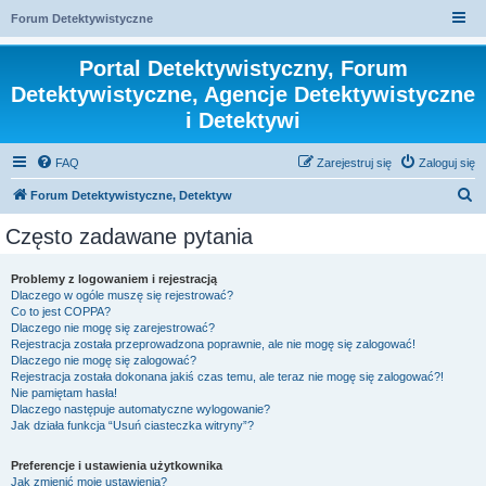
Forum Detektywistyczne
Portal Detektywistyczny, Forum
Detektywistyczne, Agencje Detektywistyczne
i Detektywi
FAQ
Zarejestruj się
Zaloguj się
S
Forum Detektywistyczne, Detektyw
z
Często zadawane pytania
u
k
Problemy z logowaniem i rejestracją
Dlaczego w ogóle muszę się rejestrować?
a
Co to jest COPPA?
j
Dlaczego nie mogę się zarejestrować?
Rejestracja została przeprowadzona poprawnie, ale nie mogę się zalogować!
Dlaczego nie mogę się zalogować?
Rejestracja została dokonana jakiś czas temu, ale teraz nie mogę się zalogować?!
Nie pamiętam hasła!
Dlaczego następuje automatyczne wylogowanie?
Jak działa funkcja “Usuń ciasteczka witryny”?
Preferencje i ustawienia użytkownika
Jak zmienić moje ustawienia?