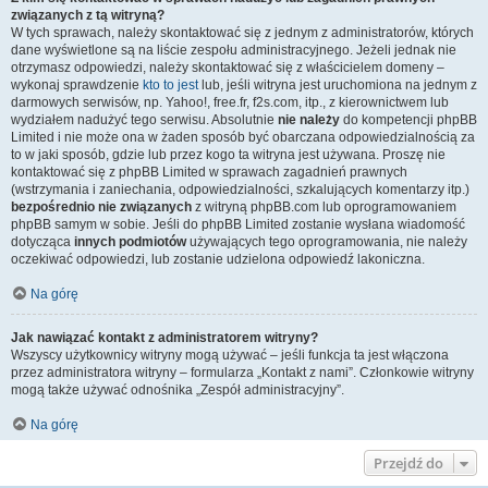
związanych z tą witryną?
W tych sprawach, należy skontaktować się z jednym z administratorów, których
dane wyświetlone są na liście zespołu administracyjnego. Jeżeli jednak nie
otrzymasz odpowiedzi, należy skontaktować się z właścicielem domeny –
wykonaj sprawdzenie
kto to jest
lub, jeśli witryna jest uruchomiona na jednym z
darmowych serwisów, np. Yahoo!, free.fr, f2s.com, itp., z kierownictwem lub
wydziałem nadużyć tego serwisu. Absolutnie
nie należy
do kompetencji phpBB
Limited i nie może ona w żaden sposób być obarczana odpowiedzialnością za
to w jaki sposób, gdzie lub przez kogo ta witryna jest używana. Proszę nie
kontaktować się z phpBB Limited w sprawach zagadnień prawnych
(wstrzymania i zaniechania, odpowiedzialności, szkalujących komentarzy itp.)
bezpośrednio nie związanych
z witryną phpBB.com lub oprogramowaniem
phpBB samym w sobie. Jeśli do phpBB Limited zostanie wysłana wiadomość
dotycząca
innych podmiotów
używających tego oprogramowania, nie należy
oczekiwać odpowiedzi, lub zostanie udzielona odpowiedź lakoniczna.
Na górę
Jak nawiązać kontakt z administratorem witryny?
Wszyscy użytkownicy witryny mogą używać – jeśli funkcja ta jest włączona
przez administratora witryny – formularza „Kontakt z nami”. Członkowie witryny
mogą także używać odnośnika „Zespół administracyjny”.
Na górę
Przejdź do