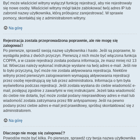
Być może właściciel witryny wyłączył funkcję rejestracji, aby nie rejestrowały
się nowe osoby. Właściciel witryny mógł także zablokować twój adres IP lub
zabronił nazwy użytkownika, którą próbujesz zarejestrować. W sprawie
pomocy, skontaktuj się z administratorem witryny.
Na górę
Rejestracja została przeprowadzona poprawnie, ale nie mogę się
zalogować!
Po pierwsze, sprawdź swoją nazwę użytkownika i hasło. Jeśli są poprawne, to
wystąpiła jedna z dwóch przyczyn. Pierwszą z nich może być włączona funkcja
COPPA, a w czasie rejestracji została podana informacja, że masz mniej niż 13
lat. Wówczas należy wykonać instrukcje wysłane na twój adres e-mail. Jeśli nie
to było przyczyną, być może nie została aktywowana rejestracja. Niektóre
witryny przed pierwszym zalogowaniem wymagają aktywowania rejestracji
przez osobę rejestrującą się lub przez administratora. Informacja o tym była
wyświetlona podczas rejestracji. Jeśli została wysłana do ciebie wiadomość e-
mail, postępuj zgodnie z zawartymi w niej instrukcjami. Jeżeli taka wiadomość
do ciebie nie dotarła, być może został podany nieprawidłowy adres e-mail lub
wiadomość została zatrzymana przez filtr antyspamowy. Jeśli na pewno
podany przez ciebie adres e-mail jest prawidłowy, spróbuj skontaktować się z
administratorem.
Na górę
Dlaczego nie mogę się zalogować?
Powodów może być kilka. Po pierwsze, sprawdź czy twoja nazwa użytkownika