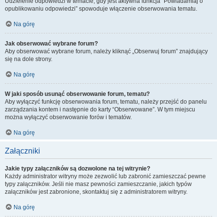
Udzielenie odpowiedzi w temacie, gdy jest aktywna funkcja “Powiadamiaj o
opublikowaniu odpowiedzi” spowoduje włączenie obserwowania tematu.
Na górę
Jak obserwować wybrane forum?
Aby obserwować wybrane forum, należy kliknąć „Obserwuj forum” znajdujący
się na dole strony.
Na górę
W jaki sposób usunąć obserwowanie forum, tematu?
Aby wyłączyć funkcję obserwowania forum, tematu, należy przejść do panelu
zarządzania kontem i następnie do karty “Obserwowane”. W tym miejscu
można wyłączyć obserwowanie forów i tematów.
Na górę
Załączniki
Jakie typy załączników są dozwolone na tej witrynie?
Każdy administrator witryny może zezwolić lub zabronić zamieszczać pewne
typy załączników. Jeśli nie masz pewności zamieszczanie, jakich typów
załączników jest zabronione, skontaktuj się z administratorem witryny.
Na górę