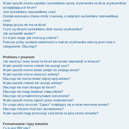
W jaki sposób można zapobiec wyświetlaniu nazwy użytkownika na liście użytkowników
przeglądających forum?
Jest wyświetlany nieprawidłowy czas!
Została wykonana zmiana strefy czasowej, a nadal jest wyświetlany nieprawidłowy
czas!
Mojego języka nie ma na liście!
Czym są obrazki wyświetlane obok nazwy użytkownika?
Jak wyświetlić awatar?
Co to jest ranga i jak można ją zmienić?
Podczas próby wysłania wiadomości e-mail do użytkownika witryna prosi mnie o
zalogowanie. Dlaczego?
Problemy z pisaniem
Jak utworzyć nowy temat na forum lub wysłać odpowiedź w temacie?
W jaki sposób można zmienić lub usunąć post?
W jaki sposób można dodać podpis do swojego posta?
W jaki sposób można utworzyć ankietę?
Dlaczego nie można dodać więcej opcji ankiety?
W jaki sposób zmienić lub usunąć ankietę?
Dlaczego nie mam dostępu do forum?
Dlaczego nie mogę dodawać załączników?
Dlaczego otrzymałem/otrzymałam ostrzeżenie?
W jaki sposób można zgłosić posty moderatorowi?
Do czego służy przycisk “Zapisz” znajdujący się w oknie tworzenia tematu?
Dlaczego mój post musi być akceptowany?
W jaki sposób mogę przesunąć swój temat na górę strony tematów?
Formatowanie i typy tematów
Co to jest BBCode?