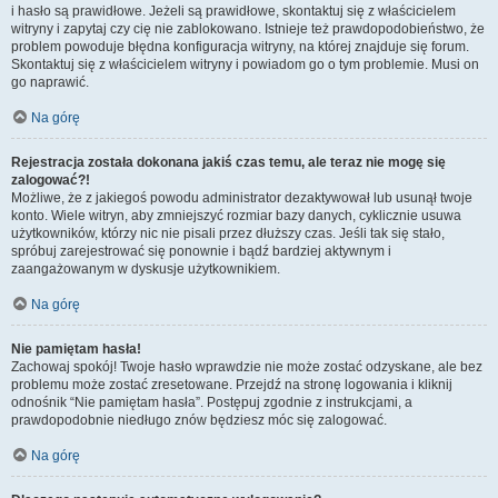
i hasło są prawidłowe. Jeżeli są prawidłowe, skontaktuj się z właścicielem
witryny i zapytaj czy cię nie zablokowano. Istnieje też prawdopodobieństwo, że
problem powoduje błędna konfiguracja witryny, na której znajduje się forum.
Skontaktuj się z właścicielem witryny i powiadom go o tym problemie. Musi on
go naprawić.
Na górę
Rejestracja została dokonana jakiś czas temu, ale teraz nie mogę się
zalogować?!
Możliwe, że z jakiegoś powodu administrator dezaktywował lub usunął twoje
konto. Wiele witryn, aby zmniejszyć rozmiar bazy danych, cyklicznie usuwa
użytkowników, którzy nic nie pisali przez dłuższy czas. Jeśli tak się stało,
spróbuj zarejestrować się ponownie i bądź bardziej aktywnym i
zaangażowanym w dyskusje użytkownikiem.
Na górę
Nie pamiętam hasła!
Zachowaj spokój! Twoje hasło wprawdzie nie może zostać odzyskane, ale bez
problemu może zostać zresetowane. Przejdź na stronę logowania i kliknij
odnośnik “Nie pamiętam hasła”. Postępuj zgodnie z instrukcjami, a
prawdopodobnie niedługo znów będziesz móc się zalogować.
Na górę