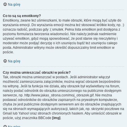
Na górę
Co to są są emotikony?
Emotikony, zwane też uśmieszkami, to małe obrazki, które mogą być użyte do
wyrażania emocji. Do wyrażania emocji można też stosować krótkie kody, np. :)
oznacza radość, podczas gdy :( smutek. Pełna lista emotikon jest dostępna z
poziomu formularza tworzenia wiadomości. Nie należy jednak nadmiernie
używać emotikon, gdyż mogą spowodować, że post stanie się nieczytelny i
moderator może podjąć decyzję o ich usunięciu bądź też usunięciu całego
posta. Administrator witryny może określić dopuszczalny limit emotikon w
poście.
Na górę
Czy można umieszczać obrazki w poście?
Tak, obrazki można umieszczać w postach. Jeśli administrator włączył
możliwość zamieszczania załączników, można wgrać obrazek bezpośrednio
na witrynę. Jeśli ta funkcja nie działa, aby obrazek był wyświetlany na forum,
należy podać odnośnik do obrazka umieszczonego na publicznie dostępnym
serwerze, np. http://www.jakas_strona.com/moj_obrazek.gif. Nie można
podawać odnośników do obrazków zapisanych na prywatnym komputerze,
chyba że jest publicznie dostępnym serwerem ani do obrazków znajdujących
się na stronach wymagających autoryzacji, takich jak, np. skrzynki pocztowe na
Gmail lub Yahoo! oraz stronach chronionych hasłem. Aby umieścić obrazek w
poście, użyj znacznika BBCode
[img]
.