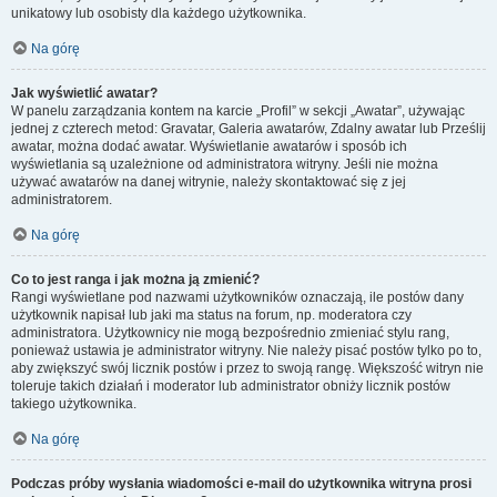
unikatowy lub osobisty dla każdego użytkownika.
Na górę
Jak wyświetlić awatar?
W panelu zarządzania kontem na karcie „Profil” w sekcji „Awatar”, używając
jednej z czterech metod: Gravatar, Galeria awatarów, Zdalny awatar lub Prześlij
awatar, można dodać awatar. Wyświetlanie awatarów i sposób ich
wyświetlania są uzależnione od administratora witryny. Jeśli nie można
używać awatarów na danej witrynie, należy skontaktować się z jej
administratorem.
Na górę
Co to jest ranga i jak można ją zmienić?
Rangi wyświetlane pod nazwami użytkowników oznaczają, ile postów dany
użytkownik napisał lub jaki ma status na forum, np. moderatora czy
administratora. Użytkownicy nie mogą bezpośrednio zmieniać stylu rang,
ponieważ ustawia je administrator witryny. Nie należy pisać postów tylko po to,
aby zwiększyć swój licznik postów i przez to swoją rangę. Większość witryn nie
toleruje takich działań i moderator lub administrator obniży licznik postów
takiego użytkownika.
Na górę
Podczas próby wysłania wiadomości e-mail do użytkownika witryna prosi