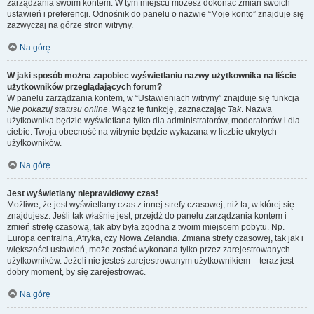
zarządzania swoim kontem. W tym miejscu możesz dokonać zmian swoich
ustawień i preferencji. Odnośnik do panelu o nazwie “Moje konto” znajduje się
zazwyczaj na górze stron witryny.
Na górę
W jaki sposób można zapobiec wyświetlaniu nazwy użytkownika na liście
użytkowników przeglądających forum?
W panelu zarządzania kontem, w “Ustawieniach witryny” znajduje się funkcja
Nie pokazuj statusu online
. Włącz tę funkcję, zaznaczając
Tak
. Nazwa
użytkownika będzie wyświetlana tylko dla administratorów, moderatorów i dla
ciebie. Twoja obecność na witrynie będzie wykazana w liczbie ukrytych
użytkowników.
Na górę
Jest wyświetlany nieprawidłowy czas!
Możliwe, że jest wyświetlany czas z innej strefy czasowej, niż ta, w której się
znajdujesz. Jeśli tak właśnie jest, przejdź do panelu zarządzania kontem i
zmień strefę czasową, tak aby była zgodna z twoim miejscem pobytu. Np.
Europa centralna, Afryka, czy Nowa Zelandia. Zmiana strefy czasowej, tak jak i
większości ustawień, może zostać wykonana tylko przez zarejestrowanych
użytkowników. Jeżeli nie jesteś zarejestrowanym użytkownikiem – teraz jest
dobry moment, by się zarejestrować.
Na górę