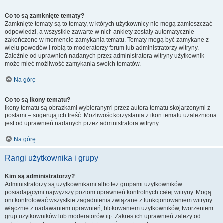
Co to są zamknięte tematy?
Zamknięte tematy są to tematy, w których użytkownicy nie mogą zamieszczać
odpowiedzi, a wszystkie zawarte w nich ankiety zostały automatycznie
zakończone w momencie zamykania tematu. Tematy mogą być zamykane z
wielu powodów i robią to moderatorzy forum lub administratorzy witryny.
Zależnie od uprawnień nadanych przez administratora witryny użytkownik
może mieć możliwość zamykania swoich tematów.
Na górę
Co to są ikony tematu?
Ikony tematu są obrazkami wybieranymi przez autora tematu skojarzonymi z
postami – sugerują ich treść. Możliwość korzystania z ikon tematu uzależniona
jest od uprawnień nadanych przez administratora witryny.
Na górę
Rangi użytkownika i grupy
Kim są administratorzy?
Administratorzy są użytkownikami albo też grupami użytkowników
posiadającymi najwyższy poziom uprawnień kontrolnych całej witryny. Mogą
oni kontrolować wszystkie zagadnienia związane z funkcjonowaniem witryny
włącznie z nadawaniem uprawnień, blokowaniem użytkowników, tworzeniem
grup użytkowników lub moderatorów itp. Zakres ich uprawnień zależy od