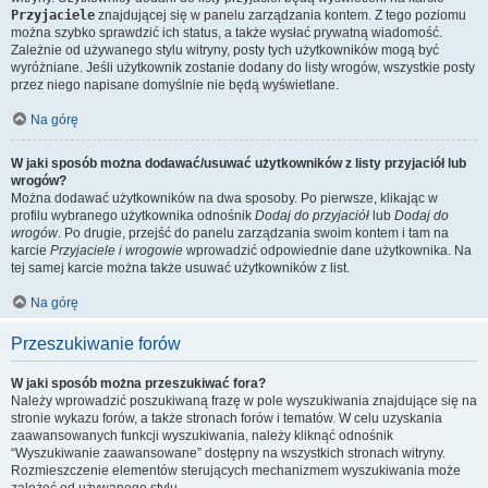
Przyjaciele
znajdującej się w panelu zarządzania kontem. Z tego poziomu
można szybko sprawdzić ich status, a także wysłać prywatną wiadomość.
Zależnie od używanego stylu witryny, posty tych użytkowników mogą być
wyróżniane. Jeśli użytkownik zostanie dodany do listy wrogów, wszystkie posty
przez niego napisane domyślnie nie będą wyświetlane.
Na górę
W jaki sposób można dodawać/usuwać użytkowników z listy przyjaciół lub
wrogów?
Można dodawać użytkowników na dwa sposoby. Po pierwsze, klikając w
profilu wybranego użytkownika odnośnik
Dodaj do przyjaciół
lub
Dodaj do
wrogów
. Po drugie, przejść do panelu zarządzania swoim kontem i tam na
karcie
Przyjaciele i wrogowie
wprowadzić odpowiednie dane użytkownika. Na
tej samej karcie można także usuwać użytkowników z list.
Na górę
Przeszukiwanie forów
W jaki sposób można przeszukiwać fora?
Należy wprowadzić poszukiwaną frazę w pole wyszukiwania znajdujące się na
stronie wykazu forów, a także stronach forów i tematów. W celu uzyskania
zaawansowanych funkcji wyszukiwania, należy kliknąć odnośnik
“Wyszukiwanie zaawansowane” dostępny na wszystkich stronach witryny.
Rozmieszczenie elementów sterujących mechanizmem wyszukiwania może