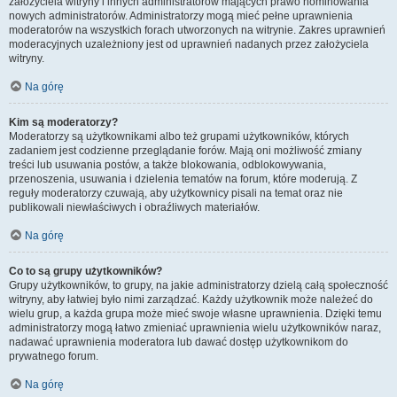
założyciela witryny i innych administratorów mających prawo nominowania
nowych administratorów. Administratorzy mogą mieć pełne uprawnienia
moderatorów na wszystkich forach utworzonych na witrynie. Zakres uprawnień
moderacyjnych uzależniony jest od uprawnień nadanych przez założyciela
witryny.
Na górę
Kim są moderatorzy?
Moderatorzy są użytkownikami albo też grupami użytkowników, których
zadaniem jest codzienne przeglądanie forów. Mają oni możliwość zmiany
treści lub usuwania postów, a także blokowania, odblokowywania,
przenoszenia, usuwania i dzielenia tematów na forum, które moderują. Z
reguły moderatorzy czuwają, aby użytkownicy pisali na temat oraz nie
publikowali niewłaściwych i obraźliwych materiałów.
Na górę
Co to są grupy użytkowników?
Grupy użytkowników, to grupy, na jakie administratorzy dzielą całą społeczność
witryny, aby łatwiej było nimi zarządzać. Każdy użytkownik może należeć do
wielu grup, a każda grupa może mieć swoje własne uprawnienia. Dzięki temu
administratorzy mogą łatwo zmieniać uprawnienia wielu użytkowników naraz,
nadawać uprawnienia moderatora lub dawać dostęp użytkownikom do
prywatnego forum.
Na górę