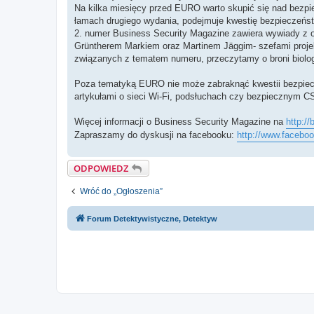
Na kilka miesięcy przed EURO warto skupić się nad bezp
łamach drugiego wydania, podejmuje kwestię bezpieczeńs
2. numer Business Security Magazine zawiera wywiady 
Grüntherem Markiem oraz Martinem Jäggim- szefami projek
związanych z tematem numeru, przeczytamy o broni biolog
Poza tematyką EURO nie może zabraknąć kwestii bezpiecz
artykułami o sieci Wi-Fi, podsłuchach czy bezpiecznym C
Więcej informacji o Business Security Magazine na
http:/
Zapraszamy do dyskusji na facebooku:
http://www.facebo
ODPOWIEDZ
Wróć do „Ogłoszenia”
Forum Detektywistyczne, Detektyw