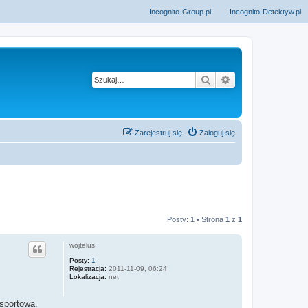
Incognito-Group.pl
Incognito-Detektyw.pl
Szukaj
Wyszukiwanie z
Zarejestruj się
Zaloguj się
Posty: 1 • Strona
1
z
1
wojtelus
Posty:
1
Rejestracja:
2011-11-09, 06:24
Lokalizacja:
net
sportową.