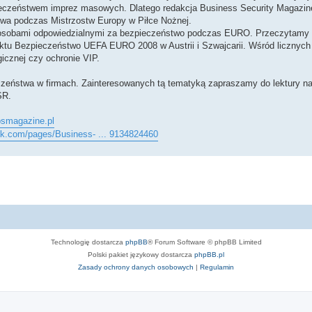
ieczeństwem imprez masowych. Dlatego redakcja Business Security Magazin
twa podczas Mistrzostw Europy w Piłce Nożnej.
z osobami odpowiedzialnymi za bezpieczeństwo podczas EURO. Przeczytamy
tu Bezpieczeństwo UEFA EURO 2008 w Austrii i Szwajcarii. Wśród licznych 
icznej czy ochronie VIP.
eństwa w firmach. Zainteresowanych tą tematyką zapraszamy do lektury n
SR.
/bsmagazine.pl
ok.com/pages/Business- ... 9134824460
Technologię dostarcza
phpBB
® Forum Software © phpBB Limited
Polski pakiet językowy dostarcza
phpBB.pl
Zasady ochrony danych osobowych
|
Regulamin