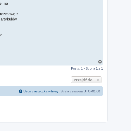
e, na
 rozmowę z
artykułów,
ad
N
a
Posty: 1 • Strona
1
z
1
g
ó
r
Przejdź do
ę
Usuń ciasteczka witryny
Strefa czasowa
UTC+01:00