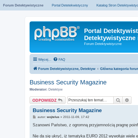
Forum Detektywistyczne
Portal Detetekwistyczny
Katalog Stron Detektywist
Portal Detektywis
Detektywistyczne 
Forum Detektywistyczne
Więcej…
FAQ
Forum Detektywistyczne, Detektyw
Główna kategoria foru
Business Security Magazine
Moderator:
Detektyw
Szukaj
Wys
ODPOWIEDZ
Business Security Magazine
P
autor:
wojtelus
»
2011-11-09, 17:42
o
s
Szanowni Państwo, z ogromną przyjemnością pragnę poinfo
t
Nie da się ukryć, iż tematyka EURO 2012 wywołuje wiele 