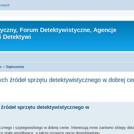
ycznych
tyczny, Forum Detektywistyczne, Agencje
i Detektywi
m
Ogłoszenia
ch źródeł sprzętu detektywistycznego w dobrej ce
zukiwanie zaawansowane
źródeł sprzętu detektywistycznego w
ego i szpiegowskiego w dobrej cenie. Interesują mnie zarówno sklepy detal
żę stałą współpracę, a także rozważę opcję dropshippingu.