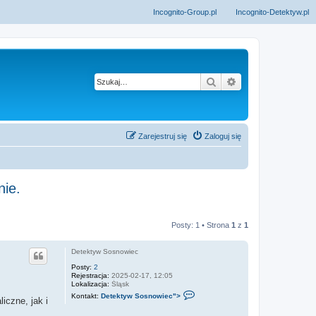
Incognito-Group.pl
Incognito-Detektyw.pl
Szukaj
Wyszukiwanie z
Zarejestruj się
Zaloguj się
nie.
Posty: 1 • Strona
1
z
1
Detektyw Sosnowiec
Posty:
2
Rejestracja:
2025-02-17, 12:05
Lokalizacja:
Śląsk
S
Kontakt:
Detektyw Sosnowiec">
iczne, jak i
k
o