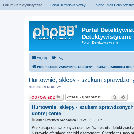
Forum Detektywistyczne
Portal Detetekwistyczny
Katalog Stron Detektywist
Portal Detektywis
Detektywistyczne 
Forum Detektywistyczne
Więcej…
FAQ
Forum Detektywistyczne, Detektyw
Główna kategoria foru
Hurtownie, sklepy - szukam sprawdzony
Moderator:
Detektyw
Szukaj
Wys
ODPOWIEDZ
Hurtownie, sklepy - szukam sprawdzonych 
dobrej cenie.
P
autor:
Detektyw Sosnowiec
»
2025-02-17, 12:18
o
s
Poszukuję sprawdzonych dostawców sprzętu detektywistyczn
t
hurtownie oferujące szeroki asortyment. Chętnie też nawią