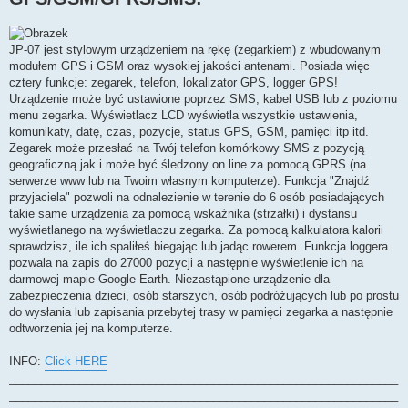
JP-07 jest stylowym urządzeniem na rękę (zegarkiem) z wbudowanym
modułem GPS i GSM oraz wysokiej jakości antenami. Posiada więc
cztery funkcje: zegarek, telefon, lokalizator GPS, logger GPS!
Urządzenie może być ustawione poprzez SMS, kabel USB lub z poziomu
menu zegarka. Wyświetlacz LCD wyświetla wszystkie ustawienia,
komunikaty, datę, czas, pozycje, status GPS, GSM, pamięci itp itd.
Zegarek może przesłać na Twój telefon komórkowy SMS z pozycją
geograficzną jak i może być śledzony on line za pomocą GPRS (na
serwerze www lub na Twoim własnym komputerze). Funkcja "Znajdź
przyjaciela" pozwoli na odnalezienie w terenie do 6 osób posiadających
takie same urządzenia za pomocą wskaźnika (strzałki) i dystansu
wyświetlanego na wyświetlaczu zegarka. Za pomocą kalkulatora kalorii
sprawdzisz, ile ich spaliłeś biegając lub jadąc rowerem. Funkcja loggera
pozwala na zapis do 27000 pozycji a następnie wyświetlenie ich na
darmowej mapie Google Earth. Niezastąpione urządzenie dla
zabezpieczenia dzieci, osób starszych, osób podróżujących lub po prostu
do wysłania lub zapisania przebytej trasy w pamięci zegarka a następnie
odtworzenia jej na komputerze.
INFO:
Click HERE
_____________________________________________________________
_____________________________________________________________