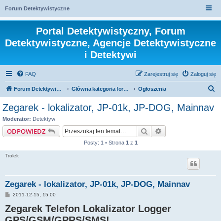
Forum Detektywistyczne
Portal Detektywistyczny, Forum
Detektywistyczne, Agencje Detektywistyczne
i Detektywi
FAQ
Zarejestruj się
Zaloguj się
S
Forum Detektywistyczne, Detektyw
Główna kategoria forum
Ogłoszenia
z
Zegarek - lokalizator, JP-01k, JP-DOG, Mainnav
u
Moderator:
Detektyw
k
Szukaj
Wyszukiwanie za
ODPOWIEDZ
a
Posty: 1 • Strona
1
z
1
j
Trolek
Zegarek - lokalizator, JP-01k, JP-DOG, Mainnav
P
2011-12-15, 15:00
o
Zegarek Telefon Lokalizator Logger
s
t
GPS/GSM/GPRS/SMS!