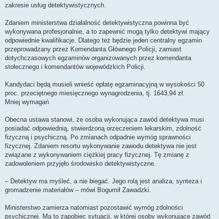
zakresie usług detektywistycznych.
Zdaniem ministerstwa działalność detektywistyczna powinna być
wykonywana profesjonalnie, a to zapewnić mogą tylko detektywi mający
odpowiednie kwalifikacje. Dlatego też będzie jeden centralny egzamin
przeprowadzany przez Komendanta Głównego Policji, zamiast
dotychczasowych egzaminów organizowanych przez komendanta
stołecznego i komendantów wojewódzkich Policji.
Kandydaci będą musieli wnieść opłatę egzaminacyjną w wysokości 50
proc. przeciętnego miesięcznego wynagrodzenia, tj. 1643,94 zł.
Mniej wymagań
Obecna ustawa stanowi, że osoba wykonująca zawód detektywa musi
posiadać odpowiednią, stwierdzoną orzeczeniem lekarskim, zdolność
fizyczną i psychiczną. Po zmianach odpadnie wymóg sprawności
fizycznej. Zdaniem resortu wykonywanie zawodu detektywa nie jest
związane z wykonywaniem ciężkiej pracy fizycznej. Tę zmianę z
zadowoleniem przyjęło środowisko detektywistyczne.
– Detektyw ma myśleć, a nie biegać. Jego rolą jest analiza, synteza i
gromadzenie materiałów – mówi Bogumił Zawadzki.
Ministerstwo zamierza natomiast pozostawić wymóg zdolności
psychicznej. Ma to zapobiec sytuacji, w której osoby wykonujące zawód