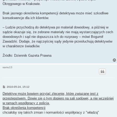
Okręgowego w Krakowie.
Brak jasnego określenia kompetencji detektywa może mieć szkodliwe
konsekwencje dla ich klientów.
– Ludzie przychodzą do detektywa po materiał dowodowy, a później w
sądzie okazuje się, że zebrane materiały nie mają wystarczających cech
dowodowych i sąd nie dopuszcza ich do rozprawy – mówi Bogumił
Zawadzki. Dodaje, że najczęściej sądy jedynie przesłuchują detektywów
w charakterze świadków.
Źródło: Dziennik Gazeta Prawna
samu13
P
2010-05-24, 15:12
o
s
Detektyw może bowiem przyjąć zlecenie, które związane jest z
t
przestępstwem. Dowie się o tym dopiero na sali sądowej, a nie wcześniej
w ramach współpracy z policją.
Brak określenia kompetencji
chciałoby się takich zmian i normanlości współpracy z "władzą"