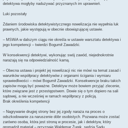
detektywa mogłyby nadużywać przyznanych im uprawnień.
Luki pozostały
Zdaniem środowiska detektywistycznego nowelizacja nie wypełnia luk
prawnych, jakie występują w obecnie obowiązującej ustawie.
– MSWiA w dalszym ciągu nie określa w ustawie warsztatu detektywa i
jego kompetencji – twierdzi Bogumił Zawadzki.
W konsekwencji detektywi, wykonując swój zawód, niejednokrotnie
narażają się na odpowiedzialność karną.
– Obecna ustawa i projekt jej nowelizacji nic nie mówi na temat zasad i
warunków współpracy detektywów z organami ścigania i wymiaru
sprawiedliwości – mówi Bogumił Zawadzki. Konsekwencje braku takich
zapisów mogą być poważne. Detektyw może bowiem przyjąć zlecenie,
które związane jest z przestępstwem. Dowie się o tym dopiero na sali
sądowej, a nie wcześniej w ramach współpracy z policją.
Brak określenia kompetencji
– Nagrywanie drugiej strony bez jej zgody naraża na proces o
odszkodowanie za naruszenie dóbr osobistych. Pozwana może zostać
zarówno osoba, która jest stroną w procesie, jak i detektyw, który
gromadził materiał – przyznaje Waldemar Żurek, sędzia Sądu