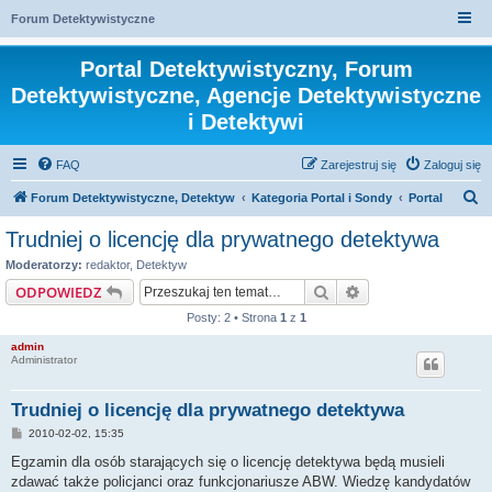
Forum Detektywistyczne
Portal Detektywistyczny, Forum
Detektywistyczne, Agencje Detektywistyczne
i Detektywi
FAQ
Zarejestruj się
Zaloguj się
S
Forum Detektywistyczne, Detektyw
Kategoria Portal i Sondy
Portal
z
Trudniej o licencję dla prywatnego detektywa
u
Moderatorzy:
redaktor
,
Detektyw
k
Szukaj
Wyszukiwanie za
ODPOWIEDZ
a
Posty: 2 • Strona
1
z
1
j
admin
Administrator
Trudniej o licencję dla prywatnego detektywa
P
2010-02-02, 15:35
o
s
Egzamin dla osób starających się o licencję detektywa będą musieli
t
zdawać także policjanci oraz funkcjonariusze ABW. Wiedzę kandydatów