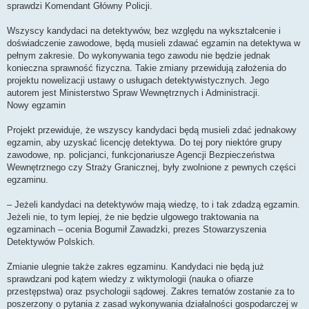
sprawdzi Komendant Główny Policji.
Wszyscy kandydaci na detektywów, bez względu na wykształcenie i
doświadczenie zawodowe, będą musieli zdawać egzamin na detektywa w
pełnym zakresie. Do wykonywania tego zawodu nie będzie jednak
konieczna sprawność fizyczna. Takie zmiany przewidują założenia do
projektu nowelizacji ustawy o usługach detektywistycznych. Jego
autorem jest Ministerstwo Spraw Wewnętrznych i Administracji.
Nowy egzamin
Projekt przewiduje, że wszyscy kandydaci będą musieli zdać jednakowy
egzamin, aby uzyskać licencję detektywa. Do tej pory niektóre grupy
zawodowe, np. policjanci, funkcjonariusze Agencji Bezpieczeństwa
Wewnętrznego czy Straży Granicznej, były zwolnione z pewnych części
egzaminu.
– Jeżeli kandydaci na detektywów mają wiedzę, to i tak zdadzą egzamin.
Jeżeli nie, to tym lepiej, że nie będzie ulgowego traktowania na
egzaminach – ocenia Bogumił Zawadzki, prezes Stowarzyszenia
Detektywów Polskich.
Zmianie ulegnie także zakres egzaminu. Kandydaci nie będą już
sprawdzani pod kątem wiedzy z wiktymologii (nauka o ofiarze
przestępstwa) oraz psychologii sądowej. Zakres tematów zostanie za to
poszerzony o pytania z zasad wykonywania działalności gospodarczej w