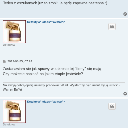
s
Jeden z oszukanych już to zrobił, ja będę zapewne nastepna :)
t
Detektyw" class="avatar">
Detektyw
P
2012-06-25, 07:24
o
s
Zastanawiam się jak sprawy w zakresie tej "firmy" się mają.
t
Czy możecie napisać na jakim etapie jesteście?
Na swoją dobrą opinię musimy pracować 20 lat. Wystarczy pięć minut, by ją utracić -
Warren Buffet
Detektyw" class="avatar">
Detektyw