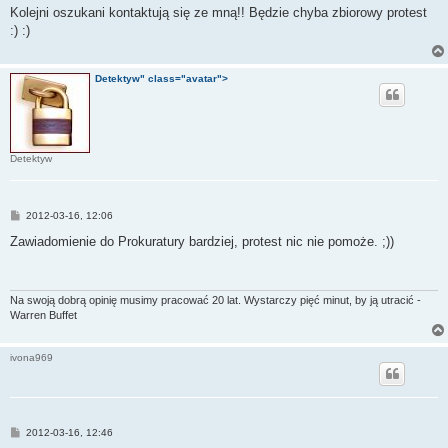
s
Kolejni oszukani kontaktują się ze mną!! Będzie chyba zbiorowy protest
t
:) :)
Detektyw" class="avatar">
Detektyw
P
2012-03-16, 12:06
o
s
Zawiadomienie do Prokuratury bardziej, protest nic nie pomoże. ;))
t
Na swoją dobrą opinię musimy pracować 20 lat. Wystarczy pięć minut, by ją utracić -
Warren Buffet
ivona969
P
2012-03-16, 12:46
o