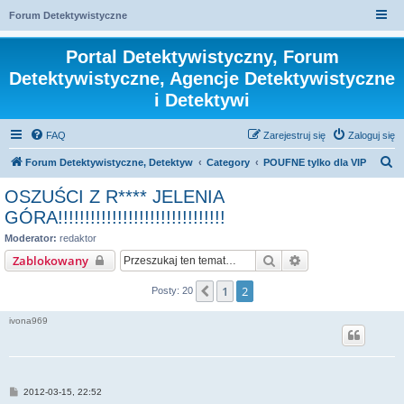
Forum Detektywistyczne
Portal Detektywistyczny, Forum
Detektywistyczne, Agencje Detektywistyczne
i Detektywi
FAQ
Zarejestruj się
Zaloguj się
S
Forum Detektywistyczne, Detektyw
Category
POUFNE tylko dla VIP
z
OSZUŚCI Z R**** JELENIA
u
GÓRA!!!!!!!!!!!!!!!!!!!!!!!!!!!!!!!
k
Moderator:
redaktor
a
Szukaj
Wyszukiwanie za
Zablokowany
j
1
2
Poprzednia
Posty: 20
ivona969
P
2012-03-15, 22:52
o