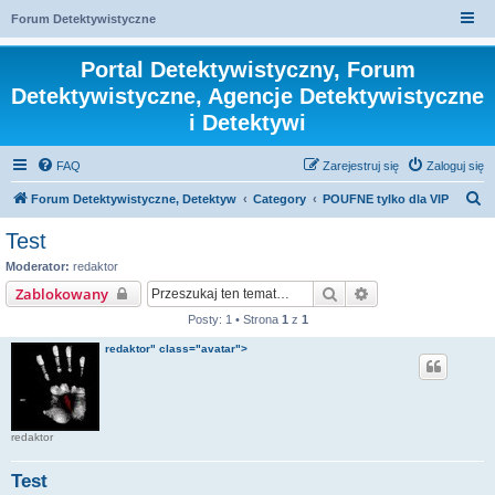
Forum Detektywistyczne
Portal Detektywistyczny, Forum
Detektywistyczne, Agencje Detektywistyczne
i Detektywi
FAQ
Zarejestruj się
Zaloguj się
S
Forum Detektywistyczne, Detektyw
Category
POUFNE tylko dla VIP
z
Test
u
Moderator:
redaktor
k
Szukaj
Wyszukiwanie za
Zablokowany
a
Posty: 1 • Strona
1
z
1
j
redaktor" class="avatar">
redaktor
Test