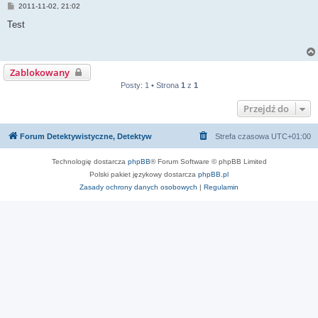
P
2011-11-02, 21:02
o
s
Test
t
Zablokowany
Posty: 1 • Strona
1
z
1
Przejdź do
Forum Detektywistyczne, Detektyw
Strefa czasowa
UTC+01:00
Technologię dostarcza
phpBB
® Forum Software © phpBB Limited
Polski pakiet językowy dostarcza
phpBB.pl
Zasady ochrony danych osobowych
|
Regulamin