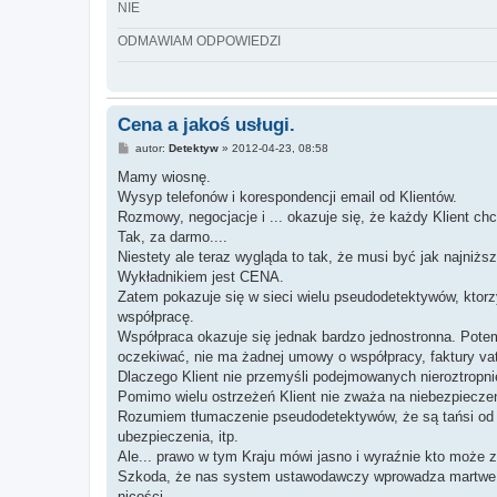
NIE
ODMAWIAM ODPOWIEDZI
Cena a jakoś usługi.
P
autor:
Detektyw
»
2012-04-23, 08:58
o
s
Mamy wiosnę.
t
Wysyp telefonów i korespondencji email od Klientów.
Rozmowy, negocjacje i ... okazuje się, że każdy Klient chc
Tak, za darmo....
Niestety ale teraz wygląda to tak, że musi być jak najniższa
Wykładnikiem jest CENA.
Zatem pokazuje się w sieci wielu pseudodetektywów, ktorzy 
współpracę.
Współpraca okazuje się jednak bardzo jednostronna. Pote
oczekiwać, nie ma żadnej umowy o współpracy, faktury vat
Dlaczego Klient nie przemyśli podejmowanych nieroztropni
Pomimo wielu ostrzeżeń Klient nie zważa na niebezpieczeń
Rozumiem tłumaczenie pseudodetektywów, że są tańsi od l
ubezpieczenia, itp.
Ale... prawo w tym Kraju mówi jasno i wyraźnie kto może
Szkoda, że nas system ustawodawczy wprowadza martwe ust
nicości.