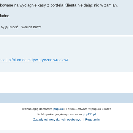
kowane na wyciągnie kasy z portfela Klienta nie dając nic w zamian.
złudne.
by ją utracić - Warren Buffet
mocji.pl/biuro-detektywistyczne-wroclaw/
Technologię dostarcza
phpBB
® Forum Software © phpBB Limited
Polski pakiet językowy dostarcza
phpBB.pl
Zasady ochrony danych osobowych
|
Regulamin