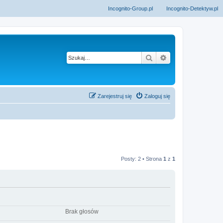
Incognito-Group.pl
Incognito-Detektyw.pl
Szukaj
Wyszukiwanie z
Zarejestruj się
Zaloguj się
Posty: 2 • Strona
1
z
1
Brak głosów