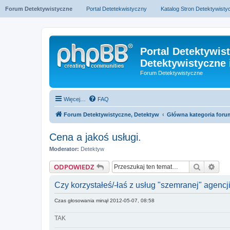
Forum Detektywistyczne
Portal Detetekwistyczny
Katalog Stron Detektywist
Portal Detektywis
Detektywistyczne 
Forum Detektywistyczne
Więcej…
FAQ
Forum Detektywistyczne, Detektyw
Główna kategoria foru
Cena a jakoś usługi.
Moderator:
Detektyw
Szukaj
Wys
ODPOWIEDZ
Czy korzystałeś/-łaś z usług "szemranej" agencji
Czas głosowania minął 2012-05-07, 08:58
TAK