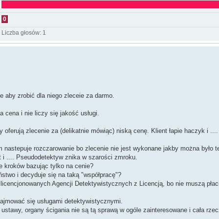
0
Liczba głosów:
1
e aby zrobić dla niego zleceie za darmo.
 cena i nie liczy się jakość usługi.
oferują zlecenie za (delikatnie mówiąc) niską cenę. Klient łapie haczyk i ...
m nastepuje rozczarowanie bo zlecenie nie jest wykonane jakby można było t
 i .... Pseudodetektyw znika w szarości zmroku.
e kroków bazując tylko na cenie?
stwo i decyduje się na taką "współpracę"?
icencjonowanych Agencji Detektywistycznych z Licencją, bo nie muszą płac
 zajmować się usługami detektywistycznymi.
awy, organy ścigania nie są tą sprawą w ogóle zainteresowane i cała rzecz