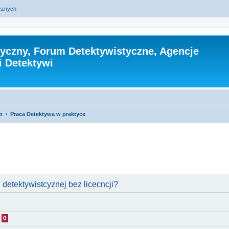
ycznych
tyczny, Forum Detektywistyczne, Agencje
i Detektywi
m
Praca Detektywa w praktyce
zukiwanie zaawansowane
 detektywistcyznej bez licecncji?
0