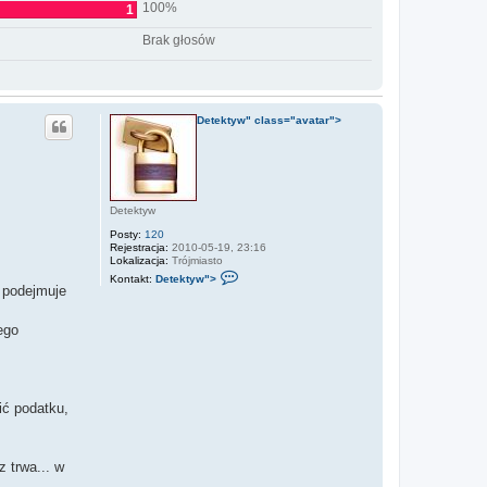
100%
1
Brak głosów
Detektyw" class="avatar">
Detektyw
Posty:
120
Rejestracja:
2010-05-19, 23:16
Lokalizacja:
Trójmiasto
S
Kontakt:
Detektyw">
k
. podejmuje
o
n
t
ego
a
k
t
u
j
s
ić podatku,
i
ę
z
D
 trwa... w
e
t