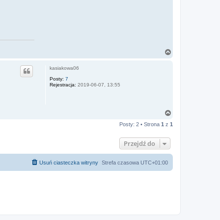
e
k
t
y
w
N
a
g
kasiakowa06
ó
r
Posty:
7
Rejestracja:
2019-06-07, 13:55
ę
N
a
Posty: 2 • Strona
1
z
1
g
ó
r
Przejdź do
ę
Usuń ciasteczka witryny
Strefa czasowa
UTC+01:00