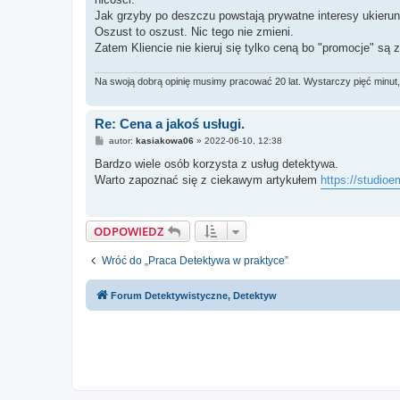
Jak grzyby po deszczu powstają prywatne interesy ukierun
Oszust to oszust. Nic tego nie zmieni.
Zatem Kliencie nie kieruj się tylko ceną bo "promocje" są 
Na swoją dobrą opinię musimy pracować 20 lat. Wystarczy pięć minut, 
Re: Cena a jakoś usługi.
P
autor:
kasiakowa06
»
2022-06-10, 12:38
o
s
Bardzo wiele osób korzysta z usług detektywa.
t
Warto zapoznać się z ciekawym artykułem
https://studioe
ODPOWIEDZ
Wróć do „Praca Detektywa w praktyce”
Forum Detektywistyczne, Detektyw