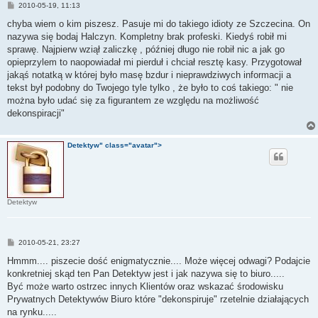
P
2010-05-19, 11:13
o
s
chyba wiem o kim piszesz. Pasuje mi do takiego idioty ze Szczecina. On
t
nazywa się bodaj Halczyn. Kompletny brak profeski. Kiedyś robił mi
sprawę. Najpierw wziął zaliczkę , później długo nie robił nic a jak go
opieprzylem to naopowiadał mi pierduł i chciał resztę kasy. Przygotował
jakąś notatką w której było masę bzdur i nieprawdziwych informacji a
tekst był podobny do Twojego tyle tylko , że było to coś takiego: " nie
można było udać się za figurantem ze względu na możliwość
dekonspiracji"
Detektyw" class="avatar">
Detektyw
P
2010-05-21, 23:27
o
s
Hmmm.... piszecie dość enigmatycznie.... Może więcej odwagi? Podajcie
t
konkretniej skąd ten Pan Detektyw jest i jak nazywa się to biuro.....
Być może warto ostrzec innych Klientów oraz wskazać środowisku
Prywatnych Detektywów Biuro które "dekonspiruje" rzetelnie działających
na rynku.....