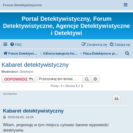
Forum Detektywistyczne
Portal Detektywistyczny, Forum
Detektywistyczne, Agencje Detektywistyczne
i Detektywi
FAQ
Zarejestruj się
Zaloguj się
S
Forum Detektywistyczne, Detektyw
Główna kategoria forum
Praca Detektywa w praktyce
z
Kabaret detektywistyczny
u
Moderator:
Detektyw
k
Szukaj
Wyszukiwanie za
ODPOWIEDZ
a
Posty: 4 • Strona
1
z
1
j
rzevitanka
Kabaret detektywistyczny
P
2010-03-03, 14:26
o
s
Witam, proponuję w tym miejscu cytowac barwne wypowiedzi
t
detektywów.