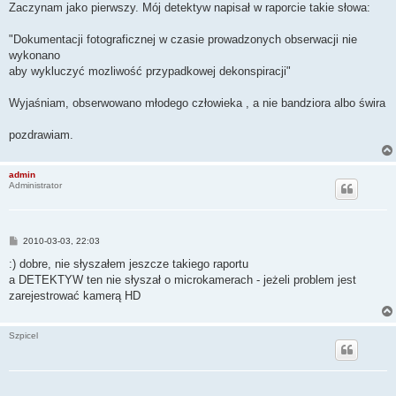
Zaczynam jako pierwszy. Mój detektyw napisał w raporcie takie słowa:
"Dokumentacji fotograficznej w czasie prowadzonych obserwacji nie
wykonano
aby wykluczyć mozliwość przypadkowej dekonspiracji"
Wyjaśniam, obserwowano młodego człowieka , a nie bandziora albo świra
pozdrawiam.
admin
Administrator
P
2010-03-03, 22:03
o
s
:) dobre, nie słyszałem jeszcze takiego raportu
t
a DETEKTYW ten nie słyszał o microkamerach - jeżeli problem jest
zarejestrować kamerą HD
Szpicel