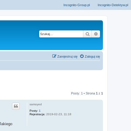
Incognito-Group.pl
Incognito-Detektyw.pl
Szukaj
Wyszukiwanie z
Zarejestruj się
Zaloguj się
Posty: 1 • Strona
1
z
1
samoyed
Posty:
1
Rejestracja:
2019-02-23, 11:18
 Jakiego