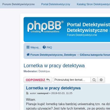
Forum Detektywistyczne
Portal Detetekwistyczny
Katalog Stron Detektywist
Portal Detektywis
Detektywistyczne 
Forum Detektywistyczne
Więcej…
FAQ
Forum Detektywistyczne, Detektyw
Główna kategoria foru
Lornetka w pracy detektywa
Moderator:
Detektyw
Szukaj
Wys
ODPOWIEDZ
Lornetka w pracy detektywa
P
autor:
samoyed
»
2019-02-23, 11:25
o
s
Witam.
t
Planuje kupić lornetkę taka bardziej uniwersalną tzn. na d
sprzętu używacie? Jest tyle tych lornetek, ze po prostu 