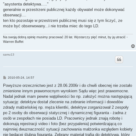
t
"asystenta detektywa....."
generalnie w przestrzeni publicznej każdy obywatel może dokonywać
obserwacji....
ten kto pozostaje w przestrzeni publicznej musi się z tym liczyć, ze
może być obserwowany...i nie trzeba miec do tego LD.
Na swoją dobrą opinię musimy pracować 20 lat. Wystarczy pięć minut, by ją utracić -
Warren Buffet
samu13
P
2010-05-24, 14:57
o
s
Powyższe orzecznictwo jest z 28.06.2006r i do chwili obecnej nie zostało
t
zmienione innym prawomocnym wyrokiem Sądu więc jest prawomocne.
Nadal jednak mam pewne wątpliwości bo np. założyć można następującą
sytuację: detektyw dostał zlecenie na zebranie informacji i dowodów
zdrady małżeńskiej np. męża klientki, detektyw zorganizował 2 zespoły
po 2 osoby do obserwacji statycznej i dynamicznej figuranta - żadna z
osób w zespołach nie posiada LD. Pracownicy jednak znają robotę i
dokonują rejestracji video i foto (bez przypalenia) potwierdzającą co
najmniej dwuznaczność sytuacji zachowania małżonka względem kobiety
nie będącej ślubną figuranta. Zebrany materiał trafia do detektywa, który