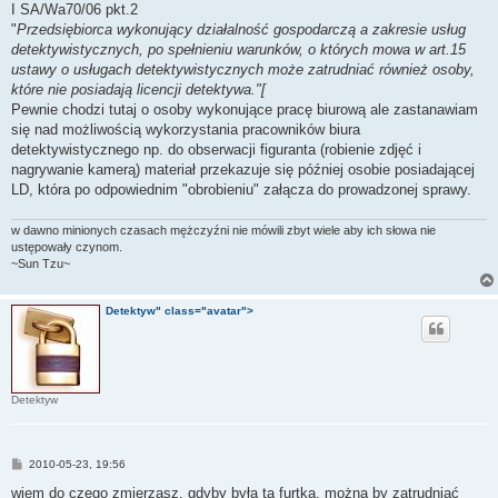
I SA/Wa70/06 pkt.2
"
Przedsiębiorca wykonujący działalność gospodarczą a zakresie usług
detektywistycznych, po spełnieniu warunków, o których mowa w art.15
ustawy o usługach detektywistycznych może zatrudniać również osoby,
które nie posiadają licencji detektywa."[
Pewnie chodzi tutaj o osoby wykonujące pracę biurową ale zastanawiam
się nad możliwością wykorzystania pracowników biura
detektywistycznego np. do obserwacji figuranta (robienie zdjęć i
nagrywanie kamerą) materiał przekazuje się później osobie posiadającej
LD, która po odpowiednim "obrobieniu" załącza do prowadzonej sprawy.
w dawno minionych czasach mężczyźni nie mówili zbyt wiele aby ich słowa nie
ustępowały czynom.
~Sun Tzu~
Detektyw" class="avatar">
Detektyw
P
2010-05-23, 19:56
o
s
wiem do czego zmierzasz, gdyby była ta furtka, można by zatrudniać