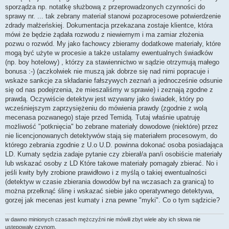
sporządza np. notatkę służbową z przeprowadzonych czynności do
sprawy nr. ... tak zebrany materiał stanowi pozaprocesowe potwierdzenie
zdrady małżeńskiej. Dokumentacja przekazana zostaje klientce, która
mówi że będzie żądała rozwodu z niewiernym i ma zamiar złożenia
pozwu o rozwód. My jako fachowcy zbieramy dodatkowe materiały, które
mogą być użyte w procesie a także ustalamy ewentualnych świadków
(np. boy hotelowy) , którzy za stawiennictwo w sądzie otrzymują małego
bonusa :-) (aczkolwiek nie muszą jak dobrze się nad nimi popracuje i
wskaże sankcje za składanie fałszywych zeznań a jednocześnie odsunie
się od nas podejrzenia, że mieszaliśmy w sprawie) i zeznają zgodne z
prawdą. Oczywiście detektyw jest wzywany jako świadek, który po
wcześniejszym zaprzysiężeniu do mówienia prawdy (zgodnie z wolą
mecenasa pozwanego) staje przed Temidą. Tutaj właśnie upatruję
możliwość "potknięcia" bo zebrane materiały dowodowe (niektóre) przez
nie licencjonowanych detektywów stają się materiałem procesowym, do
którego zebrania zgodnie z U.o U.D. powinna dokonać osoba posiadająca
LD. Kumaty sędzia zadaje pytanie czy zbierał/a pan/i osobiście materiały
lub wskazać osoby z LD Które takowe materiały pomagały zbierać. No i
jeśli kwity były zrobione prawidłowo i z myślą o takiej ewentualności
(detektyw w czasie zbierania dowodów był na wczasach za granicą) to
można przełknąć ślinę i wskazać siebie jako operatywnego detektywa,
gorzej jak mecenas jest kumaty i zna pewne "myki". Co o tym sądzicie?
w dawno minionych czasach mężczyźni nie mówili zbyt wiele aby ich słowa nie
ustępowały czynom.