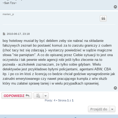
~Sun Tzu~
marian_p
P
2010-06-17, 23:18
o
s
boy hotelowy musiał by być debilem zeby sie nabrać na składanie
t
fałszywych zeznań bo postawić komuś za to zarzutu graniczy z cudem
(choć tacy też się zdarzają )- wystarczy powiedzieć w sądzie magiczne
słowa "nie pamiętam". A co do opisanej przez Ciebie sytuacji to jest ona
oczywista i tak pewnie wiele agencji robi jeśli tylko zlecenie na to
pozwala - aczkolwiek zaznaczam, że tylko sobie gdybam. Wielu
detektywów jest przykładowo byłymi policjantami, agentami ABW, CBA
itp. i po co im ktoś z licencją co bedzie chciał godziwe wynagrodzenie jak
zatrudni emerytowanego czy nawet pracującego kumpla z w/w służb
który mu załatwi sprawę taniej i w wielu przypadkach sprawniej.
ODPOWIEDZ
Posty: 4 • Strona
1
z
1
Przejdź do