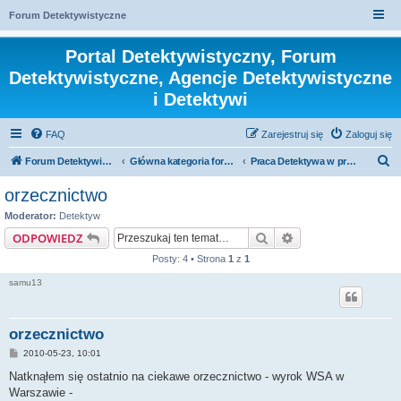
Forum Detektywistyczne
Portal Detektywistyczny, Forum
Detektywistyczne, Agencje Detektywistyczne
i Detektywi
FAQ
Zarejestruj się
Zaloguj się
S
Forum Detektywistyczne, Detektyw
Główna kategoria forum
Praca Detektywa w praktyce
z
orzecznictwo
u
Moderator:
Detektyw
k
Szukaj
Wyszukiwanie za
ODPOWIEDZ
a
Posty: 4 • Strona
1
z
1
j
samu13
orzecznictwo
P
2010-05-23, 10:01
o
s
Natknąłem się ostatnio na ciekawe orzecznictwo - wyrok WSA w
t
Warszawie -