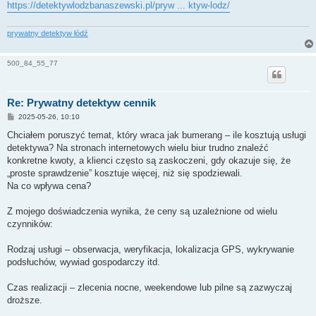
https://detektywlodzbanaszewski.pl/pryw ... ktyw-lodz/
prywatny detektyw łódź
500_84_55_77
Re: Prywatny detektyw cennik
P
2025-05-26, 10:10
o
s
Chciałem poruszyć temat, który wraca jak bumerang – ile kosztują usługi
t
detektywa? Na stronach internetowych wielu biur trudno znaleźć
konkretne kwoty, a klienci często są zaskoczeni, gdy okazuje się, że
„proste sprawdzenie” kosztuje więcej, niż się spodziewali.
Na co wpływa cena?
Z mojego doświadczenia wynika, że ceny są uzależnione od wielu
czynników:
Rodzaj usługi – obserwacja, weryfikacja, lokalizacja GPS, wykrywanie
podsłuchów, wywiad gospodarczy itd.
Czas realizacji – zlecenia nocne, weekendowe lub pilne są zazwyczaj
droższe.