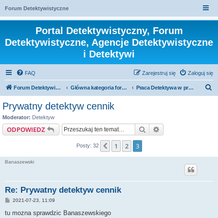
Forum Detektywistyczne
Portal Detektywistyczny, Forum
Detektywistyczne, Agencje Detektywistyczne
i Detektywi
FAQ
Zarejestruj się
Zaloguj się
S
Forum Detektywistyczne, Detektyw
Główna kategoria forum
Praca Detektywa w praktyce
z
Prywatny detektyw cennik
u
Moderator:
Detektyw
k
Szukaj
Wyszukiwanie za
ODPOWIEDZ
a
1
2
3
Poprzednia
Posty: 32
j
Banaszewski
Re: Prywatny detektyw cennik
P
2021-07-23, 11:09
o
s
tu mozna sprawdzic Banaszewskiego
t