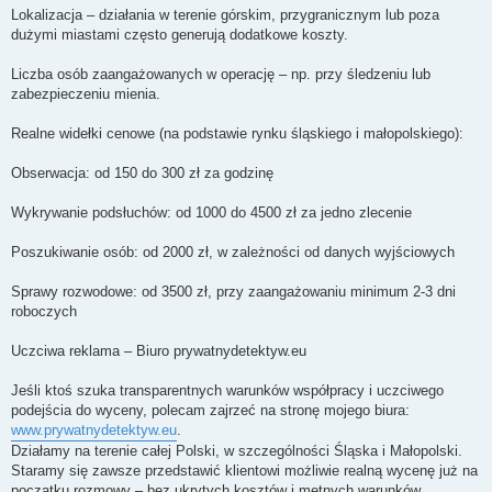
Lokalizacja – działania w terenie górskim, przygranicznym lub poza
dużymi miastami często generują dodatkowe koszty.
Liczba osób zaangażowanych w operację – np. przy śledzeniu lub
zabezpieczeniu mienia.
Realne widełki cenowe (na podstawie rynku śląskiego i małopolskiego):
Obserwacja: od 150 do 300 zł za godzinę
Wykrywanie podsłuchów: od 1000 do 4500 zł za jedno zlecenie
Poszukiwanie osób: od 2000 zł, w zależności od danych wyjściowych
Sprawy rozwodowe: od 3500 zł, przy zaangażowaniu minimum 2-3 dni
roboczych
Uczciwa reklama – Biuro prywatnydetektyw.eu
Jeśli ktoś szuka transparentnych warunków współpracy i uczciwego
podejścia do wyceny, polecam zajrzeć na stronę mojego biura:
www.prywatnydetektyw.eu
.
Działamy na terenie całej Polski, w szczególności Śląska i Małopolski.
Staramy się zawsze przedstawić klientowi możliwie realną wycenę już na
początku rozmowy – bez ukrytych kosztów i mętnych warunków.