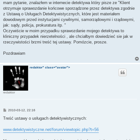
mam pytanie, znalazłem w internecie detektywa który pisze ze "Klient
otrzymuje sprawozdanie końcowe sporządzone przez detektywa zgodnie
z Ustawą o Usługach Detektywistycznych, które jest materiałem
dowodowym przed instytucjami cywilnymi, samorządowymi i rządowymi,
jak: sądy, policja, prokuratura itp. "
Oczywiście w moim przypadku sprawozdanie mojego detektywa to
kliniczny przypadek nierzetelności , ale chciałbym dowiedzieć sie jak w
rzeczywistości brzmi treść tej ustawy. Pomózcie, prosze.
Pozdrawiam
redaktor" class="avatar">
redaktor
P
2010-03-12, 22:16
o
s
Treść ustawy o usługach detektywistycznych:
t
www.detektywistyczne.net/forum/viewtopic.php?t=56