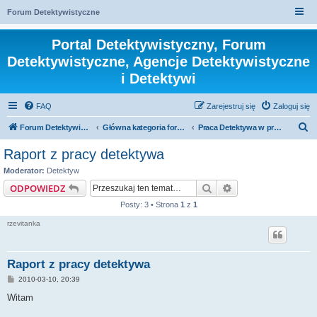
Forum Detektywistyczne
Portal Detektywistyczny, Forum
Detektywistyczne, Agencje Detektywistyczne
i Detektywi
FAQ
Zarejestruj się
Zaloguj się
S
Forum Detektywistyczne, Detektyw
Główna kategoria forum
Praca Detektywa w praktyce
z
Raport z pracy detektywa
u
Moderator:
Detektyw
k
Szukaj
Wyszukiwanie za
ODPOWIEDZ
a
Posty: 3 • Strona
1
z
1
j
rzevitanka
Raport z pracy detektywa
P
2010-03-10, 20:39
o
s
Witam
t