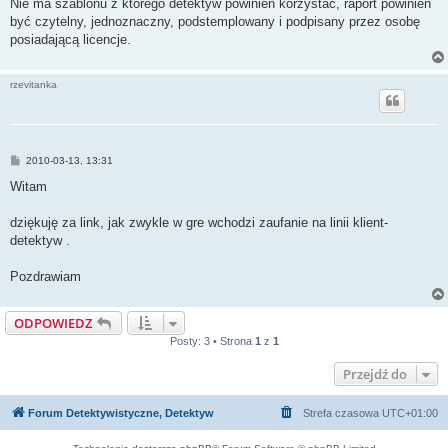
Nie ma szablonu z którego detektyw powinien korzystać, raport powinien
być czytelny, jednoznaczny, podstemplowany i podpisany przez osobę
posiadającą licencje.
rzevitanka
P
2010-03-13, 13:31
o
s
Witam
t
dziękuję za link, jak zwykle w gre wchodzi zaufanie na linii klient-
detektyw .
Pozdrawiam
ODPOWIEDZ
Posty: 3 • Strona
1
z
1
Przejdź do
Forum Detektywistyczne, Detektyw
Strefa czasowa
UTC+01:00