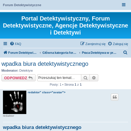
Forum Detektywistyczne
Portal Detektywistyczny, Forum
Detektywistyczne, Agencje Detektywistyczne
i Detektywi
FAQ
Zarejestruj się
Zaloguj się
S
Forum Detektywistyczne, Detektyw
Główna kategoria forum
Praca Detektywa w praktyce
z
wpadka biura detektywistycznego
u
Moderator:
Detektyw
k
Szukaj
Wyszukiwanie za
ODPOWIEDZ
a
Posty: 1 • Strona
1
z
1
j
redaktor" class="avatar">
redaktor
wpadka biura detektywistycznego