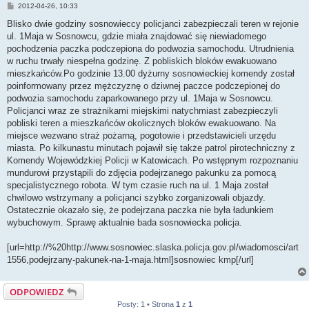
P
2012-04-26, 10:33
o
s
Blisko dwie godziny sosnowieccy policjanci zabezpieczali teren w rejonie
t
ul. 1Maja w Sosnowcu, gdzie miała znajdować się niewiadomego
pochodzenia paczka podczepiona do podwozia samochodu. Utrudnienia
w ruchu trwały niespełna godzinę. Z pobliskich bloków ewakuowano
mieszkańców.Po godzinie 13.00 dyżurny sosnowieckiej komendy został
poinformowany przez mężczyznę o dziwnej paczce podczepionej do
podwozia samochodu zaparkowanego przy ul. 1Maja w Sosnowcu.
Policjanci wraz ze strażnikami miejskimi natychmiast zabezpieczyli
pobliski teren a mieszkańców okolicznych bloków ewakuowano. Na
miejsce wezwano straż pożarną, pogotowie i przedstawicieli urzędu
miasta. Po kilkunastu minutach pojawił się także patrol pirotechniczny z
Komendy Wojewódzkiej Policji w Katowicach. Po wstępnym rozpoznaniu
mundurowi przystąpili do zdjęcia podejrzanego pakunku za pomocą
specjalistycznego robota. W tym czasie ruch na ul. 1 Maja został
chwilowo wstrzymany a policjanci szybko zorganizowali objazdy.
Ostatecznie okazało się, że podejrzana paczka nie była ładunkiem
wybuchowym. Sprawę aktualnie bada sosnowiecka policja.
[url=http://%20http://www.sosnowiec.slaska.policja.gov.pl/wiadomosci/art
1556,podejrzany-pakunek-na-1-maja.html]sosnowiec kmp[/url]
ODPOWIEDZ
Posty: 1 • Strona
1
z
1