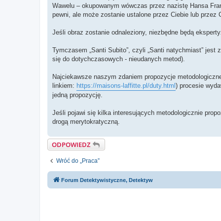
Wawelu – okupowanym wówczas przez nazistę Hansa Franka
pewni, ale może zostanie ustalone przez Ciebie lub przez 
Jeśli obraz zostanie odnaleziony, niezbędne będą ekspertyz
Tymczasem „Santi Subito”, czyli „Santi natychmiast” jest
się do dotychczasowych - nieudanych metod).
Najciekawsze naszym zdaniem propozycje metodologiczne o
linkiem:
https://maisons-laffitte.pl/duty.html
) procesie wyd
jedną propozycję.
Jeśli pojawi się kilka interesujących metodologicznie pro
drogą merytokratyczną.
ODPOWIEDZ
Wróć do „Praca”
Forum Detektywistyczne, Detektyw