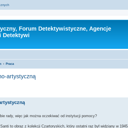
ycznych
tyczny, Forum Detektywistyczne, Agencje
i Detektywi
m
Praca
no-artystyczną
zukiwanie zaawansowane
artystyczną
sobie rady, więc jak można oczekiwać od instytucji pomocy?
nti to obraz z kolekcji Czartoryskich, który ostatni raz był widziany w 1945 