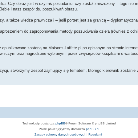
. Czy obraz jest w czyimś posiadaniu, czy został zniszczony – tego nie
Ciebie i nasz zespół ds. poszukiwań obrazu.
y, a także wiedza prawnicza i – jeśli portret jest za granicą – dyplomatyczna
 zaproszeniem do zaproponowania metody poszukiwania dzieła (również z odn
publikowane zostaną na Maisons-Laffitte.pl po opisanym na stronie interne
awniczym oraz nagrodzone wybranymi przez zwycięzców książkami o wartości
pozycji, stworzymy zespół zajmujący się tematem, którego kierownik zostanie
Technologię dostarcza
phpBB
® Forum Software © phpBB Limited
Polski pakiet językowy dostarcza
phpBB.pl
Zasady ochrony danych osobowych
|
Regulamin