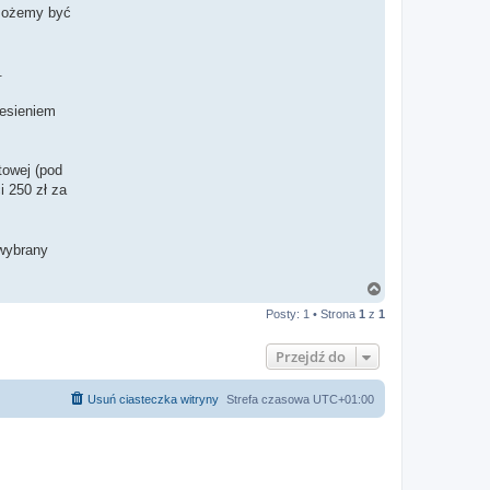
 możemy być
.
iesieniem
towej (pod
 250 zł za
 wybrany
N
a
Posty: 1 • Strona
1
z
1
g
ó
r
Przejdź do
ę
Usuń ciasteczka witryny
Strefa czasowa
UTC+01:00