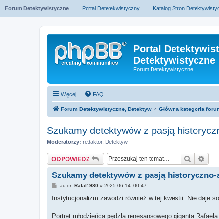
Forum Detektywistyczne
Portal Detetekwistyczny
Katalog Stron Detektywist
Portal Detektywis
Detektywistyczne 
Forum Detektywistyczne
Więcej…
FAQ
Forum Detektywistyczne, Detektyw
Główna kategoria foru
Szukamy detektywów z pasją historycz
Moderatorzy:
redaktor
,
Detektyw
Szukaj
Wys
ODPOWIEDZ
Szukamy detektywów z pasją historyczno-
P
autor:
Rafal1980
»
2025-06-14, 00:47
o
s
Instytucjonalizm zawodzi również w tej kwestii. Nie daje 
t
Portret młodzieńca pędzla renesansowego giganta Rafaela Sa