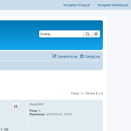
Incognito-Group.pl
Incognito-Detektyw.pl
Szukaj
Wyszukiwanie z
Zarejestruj się
Zaloguj się
Posty: 1 • Strona
1
z
1
Rafal1980
Posty:
1
Rejestracja:
2025-05-14, 18:03
r. na