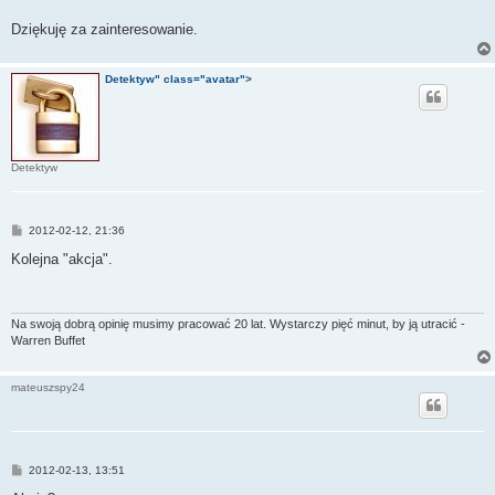
Dziękuję za zainteresowanie.
Detektyw" class="avatar">
Detektyw
P
2012-02-12, 21:36
o
s
Kolejna "akcja".
t
Na swoją dobrą opinię musimy pracować 20 lat. Wystarczy pięć minut, by ją utracić -
Warren Buffet
mateuszspy24
P
2012-02-13, 13:51
o