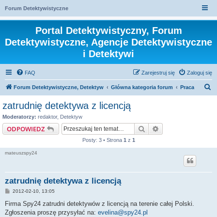
Forum Detektywistyczne
Portal Detektywistyczny, Forum
Detektywistyczne, Agencje Detektywistyczne
i Detektywi
FAQ
Zarejestruj się
Zaloguj się
S
Forum Detektywistyczne, Detektyw
Główna kategoria forum
Praca
z
zatrudnię detektywa z licencją
u
Moderatorzy:
redaktor
,
Detektyw
k
Szukaj
Wyszukiwanie za
ODPOWIEDZ
a
Posty: 3 • Strona
1
z
1
j
mateuszspy24
zatrudnię detektywa z licencją
P
2012-02-10, 13:05
o
s
Firma Spy24 zatrudni detektywów z licencją na terenie całej Polski.
t
Zgłoszenia proszę przysyłać na:
evelina@spy24.pl