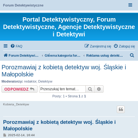
Forum Detektywistyczne
Portal Detektywistyczny, Forum
Detektywistyczne, Agencje Detektywistyczne
i Detektywi
FAQ
Zarejestruj się
Zaloguj się
S
Forum Detektywistyczne, Detektyw
Główna kategoria forum
Reklama usług detektywistycznych
z
Porozmawiaj z kobietą detektyw woj. Śląskie i
u
Małopolskie
k
Moderatorzy:
redaktor
,
Detektyw
a
Szukaj
Wyszukiwanie za
ODPOWIEDZ
j
Posty: 1 • Strona
1
z
1
Kobieta_Detektyw
Porozmawiaj z kobietą detektyw woj. Śląskie i
Małopolskie
P
2025-02-14, 16:44