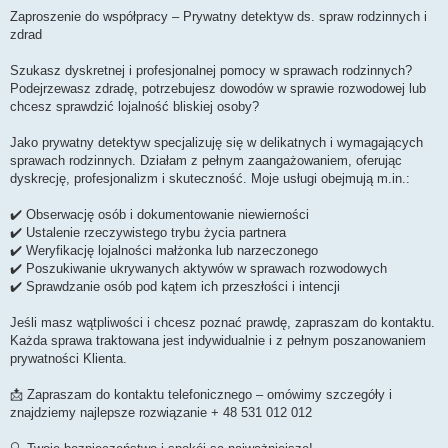
o
s
Zaproszenie do współpracy – Prywatny detektyw ds. spraw rodzinnych i
t
zdrad
Szukasz dyskretnej i profesjonalnej pomocy w sprawach rodzinnych?
Podejrzewasz zdradę, potrzebujesz dowodów w sprawie rozwodowej lub
chcesz sprawdzić lojalność bliskiej osoby?
Jako prywatny detektyw specjalizuję się w delikatnych i wymagających
sprawach rodzinnych. Działam z pełnym zaangażowaniem, oferując
dyskrecję, profesjonalizm i skuteczność. Moje usługi obejmują m.in.:
✔️ Obserwację osób i dokumentowanie niewierności
✔️ Ustalenie rzeczywistego trybu życia partnera
✔️ Weryfikację lojalności małżonka lub narzeczonego
✔️ Poszukiwanie ukrywanych aktywów w sprawach rozwodowych
✔️ Sprawdzanie osób pod kątem ich przeszłości i intencji
Jeśli masz wątpliwości i chcesz poznać prawdę, zapraszam do kontaktu.
Każda sprawa traktowana jest indywidualnie i z pełnym poszanowaniem
prywatności Klienta.
📩 Zapraszam do kontaktu telefonicznego – omówimy szczegóły i
znajdziemy najlepsze rozwiązanie + 48 531 012 012