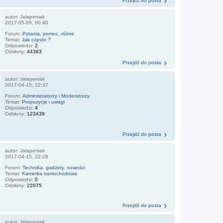
Przejdź do posta
autor:
Jalapeniak
2017-05-06, 00:40
Forum:
Pytania, pomoc, różne
Temat:
Jak często ?
Odpowiedzi:
2
Odsłony:
44383
Przejdź do posta
autor:
Jalapeniak
2017-04-15, 22:37
Forum:
Administratorzy i Moderatorzy
Temat:
Propozycje i uwagi
Odpowiedzi:
4
Odsłony:
123439
Przejdź do posta
autor:
Jalapeniak
2017-04-15, 22:28
Forum:
Technika, gadżety, nowości
Temat:
Kamerka samochodowa
Odpowiedzi:
0
Odsłony:
22075
Przejdź do posta
autor:
Jalapeniak