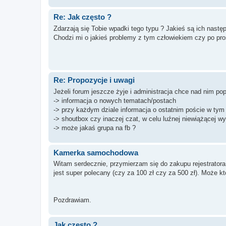
Re: Jak często ?
Zdarzają się Tobie wpadki tego typu ? Jakieś są ich nastę
Chodzi mi o jakieś problemy z tym człowiekiem czy po pro
Re: Propozycje i uwagi
Jeżeli forum jeszcze żyje i administracja chce nad nim p
-> informacja o nowych tematach/postach
-> przy każdym dziale informacja o ostatnim poście w tym 
-> shoutbox czy inaczej czat, w celu luźnej niewiążącej 
-> może jakaś grupa na fb ?
Kamerka samochodowa
Witam serdecznie, przymierzam się do zakupu rejestratora j
jest super polecany (czy za 100 zł czy za 500 zł). Może kt
Pozdrawiam.
Jak często ?