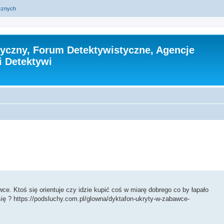
ycznych
tyczny, Forum Detektywistyczne, Agencje
i Detektywi
sowane
ce. Ktoś się orientuje czy idzie kupić coś w miarę dobrego co by łapało
się ? https://podsluchy.com.pl/glowna/dyktafon-ukryty-w-zabawce-