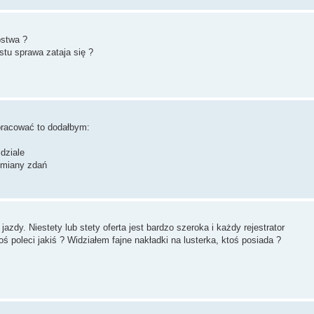
pstwa ?
stu sprawa zataja się ?
opracować to dodałbym:
dziale
wymiany zdań
azdy. Niestety lub stety oferta jest bardzo szeroka i każdy rejestrator
oś poleci jakiś ? Widziałem fajne nakładki na lusterka, ktoś posiada ?