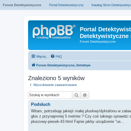
Forum Detektywistyczne
Portal Detetekwistyczny
Katalog Stron Detektywist
Portal Detektywis
Detektywistyczne 
Forum Detektywistyczne
Więcej…
FAQ
Forum Detektywistyczne, Detektyw
Znaleziono 5 wyników
Wyszukiwanie zaawansowane
Szukaj
Wyszukiwanie zaawan
Podsłuch
Witam, potrzebuję jakiejś małej pluskwy/dyktafonu w zabaw
głos z przynajmniej 5 metrów ? Czy coś takiego sprawdzi 
pluszowy-piesek-43.html Fajnie jakby urządzenie "us...