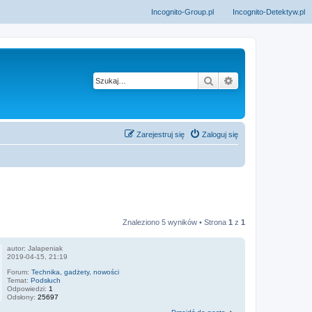
Incognito-Group.pl
Incognito-Detektyw.pl
Szukaj
Wyszukiwanie z
Zarejestruj się
Zaloguj się
Znaleziono 5 wyników • Strona
1
z
1
autor:
Jalapeniak
2019-04-15, 21:19
Forum:
Technika, gadżety, nowości
Temat:
Podsłuch
Odpowiedzi:
1
Odsłony:
25697