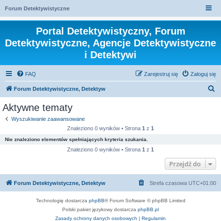
Forum Detektywistyczne
Portal Detektywistyczny, Forum
Detektywistyczne, Agencje Detektywistyczne
i Detektywi
FAQ
Zarejestruj się
Zaloguj się
S
Forum Detektywistyczne, Detektyw
z
Aktywne tematy
u
Wyszukiwanie zaawansowane
k
Znaleziono 0 wyników • Strona
1
z
1
a
Nie znaleziono elementów spełniających kryteria szukania.
j
Znaleziono 0 wyników • Strona
1
z
1
Przejdź do
Forum Detektywistyczne, Detektyw
Strefa czasowa
UTC+01:00
Technologię dostarcza
phpBB
® Forum Software © phpBB Limited
Polski pakiet językowy dostarcza
phpBB.pl
Zasady ochrony danych osobowych
|
Regulamin