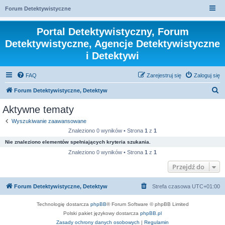
Forum Detektywistyczne
Portal Detektywistyczny, Forum
Detektywistyczne, Agencje Detektywistyczne
i Detektywi
FAQ
Zarejestruj się
Zaloguj się
S
Forum Detektywistyczne, Detektyw
z
Aktywne tematy
u
Wyszukiwanie zaawansowane
k
Znaleziono 0 wyników • Strona
1
z
1
a
Nie znaleziono elementów spełniających kryteria szukania.
j
Znaleziono 0 wyników • Strona
1
z
1
Przejdź do
Forum Detektywistyczne, Detektyw
Strefa czasowa
UTC+01:00
Technologię dostarcza
phpBB
® Forum Software © phpBB Limited
Polski pakiet językowy dostarcza
phpBB.pl
Zasady ochrony danych osobowych
|
Regulamin