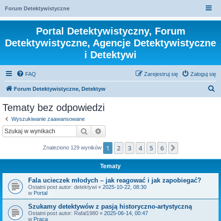
Forum Detektywistyczne
Portal Detektywistyczny, Forum
Detektywistyczne, Agencje Detektywistyczne
i Detektywi
FAQ
Zarejestruj się
Zaloguj się
S
Forum Detektywistyczne, Detektyw
z
Tematy bez odpowiedzi
u
Wyszukiwanie zaawansowane
k
Szukaj
Wyszukiwanie zaawansowane
a
1
2
3
4
5
6
Następna
Znaleziono 129 wyników
j
Tematy
Fala ucieczek młodych – jak reagować i jak zapobiegać?
Ostatni post autor:
detektywi
«
2025-10-22, 08:30
w
Portal
Szukamy detektywów z pasją historyczno-artystyczną
Ostatni post autor:
Rafal1980
«
2025-06-14, 00:47
w
Praca