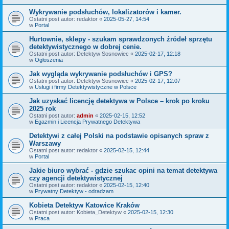
Wykrywanie podsłuchów, lokalizatorów i kamer.
Ostatni post autor:
redaktor
«
2025-05-27, 14:54
w
Portal
Hurtownie, sklepy - szukam sprawdzonych źródeł sprzętu
detektywistycznego w dobrej cenie.
Ostatni post autor:
Detektyw Sosnowiec
«
2025-02-17, 12:18
w
Ogłoszenia
Jak wygląda wykrywanie podsłuchów i GPS?
Ostatni post autor:
Detektyw Sosnowiec
«
2025-02-17, 12:07
w
Usługi i firmy Detektywistyczne w Polsce
Jak uzyskać licencję detektywa w Polsce – krok po kroku
2025 rok
Ostatni post autor:
admin
«
2025-02-15, 12:52
w
Egazmin i Licencja Prywatnego Detektywa
Detektywi z całej Polski na podstawie opisanych spraw z
Warszawy
Ostatni post autor:
redaktor
«
2025-02-15, 12:44
w
Portal
Jakie biuro wybrać - gdzie szukac opini na temat detektywa
czy agencji detektywistycznej
Ostatni post autor:
redaktor
«
2025-02-15, 12:40
w
Prywatny Detektyw - odradzam
Kobieta Detektyw Katowice Kraków
Ostatni post autor:
Kobieta_Detektyw
«
2025-02-15, 12:30
w
Praca