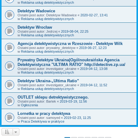
w
Reklama usług detektywistycznych
Detektyw Wadowice
Ostatni post autor:
Detektyw Wadowice
«
2020-02-27, 13:41
w
Reklama usług detektywistycznych
Detektyw Wrocław
Ostatni post autor:
Jedrzej
«
2019-08-04, 22:25
w
Reklama usług detektywistycznych
Agencja detektywistyczna w Rzeszowie - Detektyw Wilk
Ostatni post autor:
prywatny_detektyw
«
2019-06-27, 12:23
w
Reklama usług detektywistycznych
Prywatny Detektyw Ukraina|Ogólnoukraińska Agencia
Detektywistyczna "ULTIMA RATIO" http://detective.zp.ua/
Ostatni post autor:
investigator_ukraine
«
2019-04-12, 13:08
w
Reklama usług detektywistycznych
Detektyw Ukraina-„Ultima Ratio”
Ostatni post autor:
investigator_ukraine
«
2019-04-12, 11:52
w
Reklama usług detektywistycznych
OUTLET sklepu detrektywistycznego.
Ostatni post autor:
Bartek
«
2019-03-19, 11:56
w
Ogłoszenia
Lornetka w pracy detektywa
Ostatni post autor:
samoyed
«
2019-02-23, 11:25
w
Praca Detektywa w praktyce