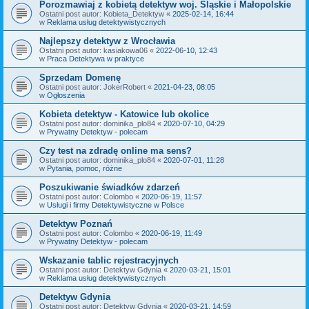
Porozmawiaj z kobietą detektyw woj. Śląskie i Małopolskie
Ostatni post autor:
Kobieta_Detektyw
«
2025-02-14, 16:44
w
Reklama usług detektywistycznych
Najlepszy detektyw z Wrocławia
Ostatni post autor:
kasiakowa06
«
2022-06-10, 12:43
w
Praca Detektywa w praktyce
Sprzedam Domenę
Ostatni post autor:
JokerRobert
«
2021-04-23, 08:05
w
Ogłoszenia
Kobieta detektyw - Katowice lub okolice
Ostatni post autor:
dominika_plo84
«
2020-07-10, 04:29
w
Prywatny Detektyw - polecam
Czy test na zdradę online ma sens?
Ostatni post autor:
dominika_plo84
«
2020-07-01, 11:28
w
Pytania, pomoc, różne
Poszukiwanie świadków zdarzeń
Ostatni post autor:
Colombo
«
2020-06-19, 11:57
w
Usługi i firmy Detektywistyczne w Polsce
Detektyw Poznań
Ostatni post autor:
Colombo
«
2020-06-19, 11:49
w
Prywatny Detektyw - polecam
Wskazanie tablic rejestracyjnych
Ostatni post autor:
Detektyw Gdynia
«
2020-03-21, 15:01
w
Reklama usług detektywistycznych
Detektyw Gdynia
Ostatni post autor:
Detektyw Gdynia
«
2020-03-21, 14:59