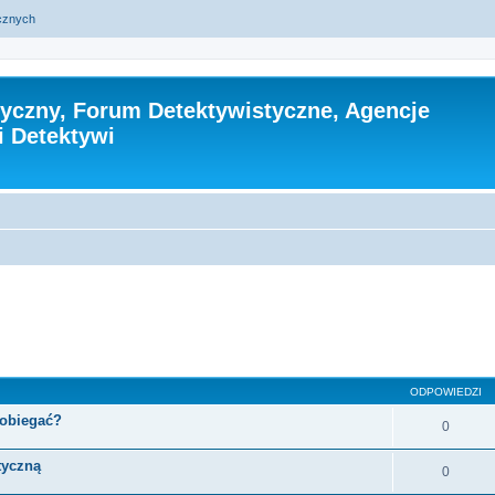
ycznych
tyczny, Forum Detektywistyczne, Agencje
i Detektywi
sowane
ODPOWIEDZI
pobiegać?
0
tyczną
0