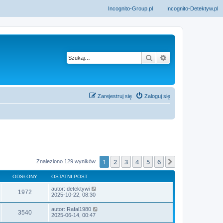
Incognito-Group.pl
Incognito-Detektyw.pl
Szukaj
Wyszukiwanie z
Zarejestruj się
Zaloguj się
1
2
3
4
5
6
Następna
Znaleziono 129 wyników
ODSŁONY
OSTATNI POST
autor:
detektywi
1972
2025-10-22, 08:30
autor:
Rafal1980
3540
2025-06-14, 00:47