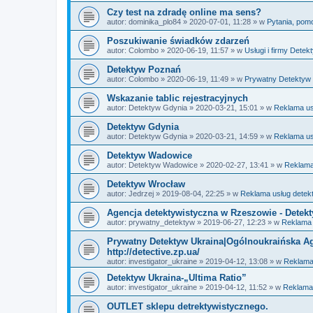
Czy test na zdradę online ma sens?
autor:
dominika_plo84
» 2020-07-01, 11:28 » w
Pytania, pom
Poszukiwanie świadków zdarzeń
autor:
Colombo
» 2020-06-19, 11:57 » w
Usługi i firmy Dete
Detektyw Poznań
autor:
Colombo
» 2020-06-19, 11:49 » w
Prywatny Detektyw 
Wskazanie tablic rejestracyjnych
autor:
Detektyw Gdynia
» 2020-03-21, 15:01 » w
Reklama us
Detektyw Gdynia
autor:
Detektyw Gdynia
» 2020-03-21, 14:59 » w
Reklama us
Detektyw Wadowice
autor:
Detektyw Wadowice
» 2020-02-27, 13:41 » w
Reklama
Detektyw Wrocław
autor:
Jedrzej
» 2019-08-04, 22:25 » w
Reklama usług detek
Agencja detektywistyczna w Rzeszowie - Detek
autor:
prywatny_detektyw
» 2019-06-27, 12:23 » w
Reklama 
Prywatny Detektyw Ukraina|Ogólnoukraińska A
http://detective.zp.ua/
autor:
investigator_ukraine
» 2019-04-12, 13:08 » w
Reklama
Detektyw Ukraina-„Ultima Ratio”
autor:
investigator_ukraine
» 2019-04-12, 11:52 » w
Reklama 
OUTLET sklepu detrektywistycznego.