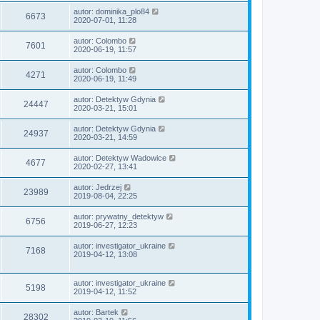
autor:
dominika_plo84
6673
2020-07-01, 11:28
autor:
Colombo
7601
2020-06-19, 11:57
autor:
Colombo
4271
2020-06-19, 11:49
autor:
Detektyw Gdynia
24447
2020-03-21, 15:01
autor:
Detektyw Gdynia
24937
2020-03-21, 14:59
autor:
Detektyw Wadowice
4677
2020-02-27, 13:41
autor:
Jedrzej
23989
2019-08-04, 22:25
autor:
prywatny_detektyw
6756
2019-06-27, 12:23
autor:
investigator_ukraine
7168
2019-04-12, 13:08
autor:
investigator_ukraine
5198
2019-04-12, 11:52
autor:
Bartek
28302