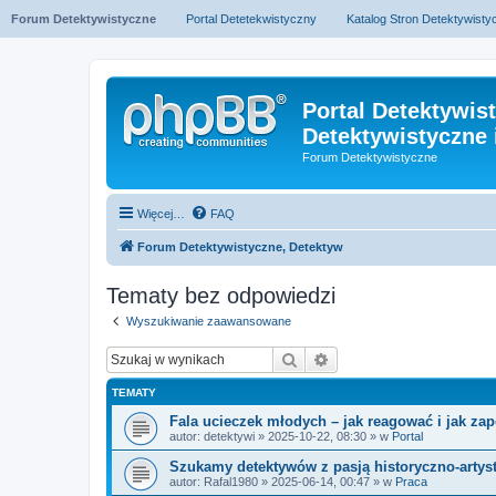
Forum Detektywistyczne
Portal Detetekwistyczny
Katalog Stron Detektywist
Portal Detektywis
Detektywistyczne 
Forum Detektywistyczne
Więcej…
FAQ
Forum Detektywistyczne, Detektyw
Tematy bez odpowiedzi
Wyszukiwanie zaawansowane
Szukaj
Wyszukiwanie zaawan
TEMATY
Fala ucieczek młodych – jak reagować i jak za
autor:
detektywi
» 2025-10-22, 08:30 » w
Portal
Szukamy detektywów z pasją historyczno-artys
autor:
Rafal1980
» 2025-06-14, 00:47 » w
Praca