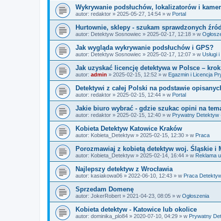
Wykrywanie podsłuchów, lokalizatorów i kamer
autor:
redaktor
» 2025-05-27, 14:54 » w
Portal
Hurtownie, sklepy - szukam sprawdzonych źróde
autor:
Detektyw Sosnowiec
» 2025-02-17, 12:18 » w
Ogłosz
Jak wygląda wykrywanie podsłuchów i GPS?
autor:
Detektyw Sosnowiec
» 2025-02-17, 12:07 » w
Usługi 
Jak uzyskać licencję detektywa w Polsce – krok
autor:
admin
» 2025-02-15, 12:52 » w
Egazmin i Licencja P
Detektywi z całej Polski na podstawie opisany
autor:
redaktor
» 2025-02-15, 12:44 » w
Portal
Jakie biuro wybrać - gdzie szukac opini na tem
autor:
redaktor
» 2025-02-15, 12:40 » w
Prywatny Detektyw 
Kobieta Detektyw Katowice Kraków
autor:
Kobieta_Detektyw
» 2025-02-15, 12:30 » w
Praca
Porozmawiaj z kobietą detektyw woj. Śląskie i 
autor:
Kobieta_Detektyw
» 2025-02-14, 16:44 » w
Reklama u
Najlepszy detektyw z Wrocławia
autor:
kasiakowa06
» 2022-06-10, 12:43 » w
Praca Detektyw
Sprzedam Domenę
autor:
JokerRobert
» 2021-04-23, 08:05 » w
Ogłoszenia
Kobieta detektyw - Katowice lub okolice
autor:
dominika_plo84
» 2020-07-10, 04:29 » w
Prywatny Det