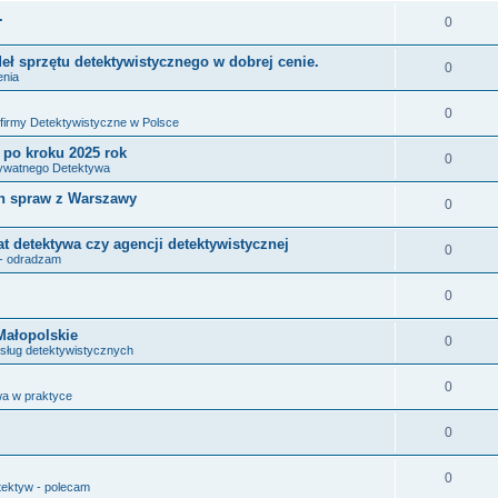
.
0
ł sprzętu detektywistycznego w dobrej cenie.
0
enia
0
i firmy Detektywistyczne w Polsce
 po kroku 2025 rok
0
rywatnego Detektywa
ch spraw z Warszawy
0
at detektywa czy agencji detektywistycznej
0
- odradzam
0
Małopolskie
0
sług detektywistycznych
0
a w praktyce
0
0
ektyw - polecam