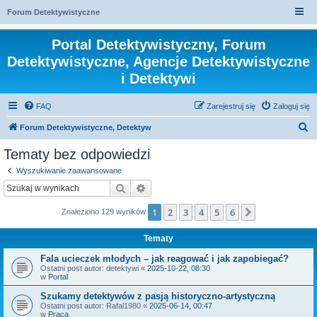
Forum Detektywistyczne
Portal Detektywistyczny, Forum
Detektywistyczne, Agencje Detektywistyczne
i Detektywi
FAQ
Zarejestruj się
Zaloguj się
S
Forum Detektywistyczne, Detektyw
z
Tematy bez odpowiedzi
u
Wyszukiwanie zaawansowane
k
Szukaj
Wyszukiwanie zaawansowane
a
1
2
3
4
5
6
Następna
Znaleziono 129 wyników
j
Tematy
Fala ucieczek młodych – jak reagować i jak zapobiegać?
Ostatni post autor:
detektywi
«
2025-10-22, 08:30
w
Portal
Szukamy detektywów z pasją historyczno-artystyczną
Ostatni post autor:
Rafal1980
«
2025-06-14, 00:47
w
Praca