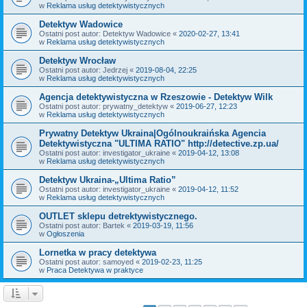
w
Reklama usług detektywistycznych
Detektyw Wadowice
Ostatni post autor:
Detektyw Wadowice
«
2020-02-27, 13:41
w
Reklama usług detektywistycznych
Detektyw Wrocław
Ostatni post autor:
Jedrzej
«
2019-08-04, 22:25
w
Reklama usług detektywistycznych
Agencja detektywistyczna w Rzeszowie - Detektyw Wilk
Ostatni post autor:
prywatny_detektyw
«
2019-06-27, 12:23
w
Reklama usług detektywistycznych
Prywatny Detektyw Ukraina|Ogólnoukraińska Agencia
Detektywistyczna "ULTIMA RATIO" http://detective.zp.ua/
Ostatni post autor:
investigator_ukraine
«
2019-04-12, 13:08
w
Reklama usług detektywistycznych
Detektyw Ukraina-„Ultima Ratio”
Ostatni post autor:
investigator_ukraine
«
2019-04-12, 11:52
w
Reklama usług detektywistycznych
OUTLET sklepu detrektywistycznego.
Ostatni post autor:
Bartek
«
2019-03-19, 11:56
w
Ogłoszenia
Lornetka w pracy detektywa
Ostatni post autor:
samoyed
«
2019-02-23, 11:25
w
Praca Detektywa w praktyce