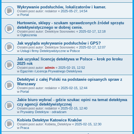
Wykrywanie podsłuchów, lokalizatorów i kamer.
Ostatni post autor:
redaktor
«
2025-05-27, 14:54
w
Portal
Hurtownie, sklepy - szukam sprawdzonych źródeł sprzętu
detektywistycznego w dobrej cenie.
Ostatni post autor:
Detektyw Sosnowiec
«
2025-02-17, 12:18
w
Ogłoszenia
Jak wygląda wykrywanie podsłuchów i GPS?
Ostatni post autor:
Detektyw Sosnowiec
«
2025-02-17, 12:07
w
Usługi i firmy Detektywistyczne w Polsce
Jak uzyskać licencję detektywa w Polsce – krok po kroku
2025 rok
Ostatni post autor:
admin
«
2025-02-15, 12:52
w
Egazmin i Licencja Prywatnego Detektywa
Detektywi z całej Polski na podstawie opisanych spraw z
Warszawy
Ostatni post autor:
redaktor
«
2025-02-15, 12:44
w
Portal
Jakie biuro wybrać - gdzie szukac opini na temat detektywa
czy agencji detektywistycznej
Ostatni post autor:
redaktor
«
2025-02-15, 12:40
w
Prywatny Detektyw - odradzam
Kobieta Detektyw Katowice Kraków
Ostatni post autor:
Kobieta_Detektyw
«
2025-02-15, 12:30
w
Praca