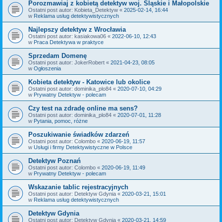
Porozmawiaj z kobietą detektyw woj. Śląskie i Małopolskie
Ostatni post autor:
Kobieta_Detektyw
«
2025-02-14, 16:44
w
Reklama usług detektywistycznych
Najlepszy detektyw z Wrocławia
Ostatni post autor:
kasiakowa06
«
2022-06-10, 12:43
w
Praca Detektywa w praktyce
Sprzedam Domenę
Ostatni post autor:
JokerRobert
«
2021-04-23, 08:05
w
Ogłoszenia
Kobieta detektyw - Katowice lub okolice
Ostatni post autor:
dominika_plo84
«
2020-07-10, 04:29
w
Prywatny Detektyw - polecam
Czy test na zdradę online ma sens?
Ostatni post autor:
dominika_plo84
«
2020-07-01, 11:28
w
Pytania, pomoc, różne
Poszukiwanie świadków zdarzeń
Ostatni post autor:
Colombo
«
2020-06-19, 11:57
w
Usługi i firmy Detektywistyczne w Polsce
Detektyw Poznań
Ostatni post autor:
Colombo
«
2020-06-19, 11:49
w
Prywatny Detektyw - polecam
Wskazanie tablic rejestracyjnych
Ostatni post autor:
Detektyw Gdynia
«
2020-03-21, 15:01
w
Reklama usług detektywistycznych
Detektyw Gdynia
Ostatni post autor:
Detektyw Gdynia
«
2020-03-21, 14:59