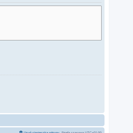
Usuń ciasteczka witryny
Strefa czasowa
UTC+01:00