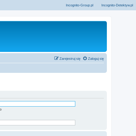
Incognito-Group.pl
Incognito-Detektyw.pl
Zarejestruj się
Zaloguj się
o