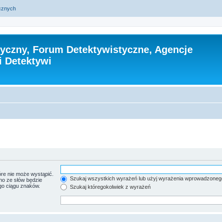
ycznych
tyczny, Forum Detektywistyczne, Agencje
i Detektywi
re nie może wystąpić.
Szukaj wszystkich wyrażeń lub użyj wyrażenia wprowadzoneg
no ze słów będzie
go ciągu znaków.
Szukaj któregokolwiek z wyrażeń