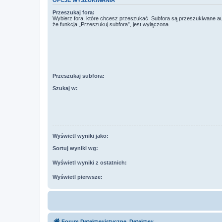
OPCJE WYSZUKIWANIA
Przeszukaj fora:
Wybierz fora, które chcesz przeszukać. Subfora są przeszukiwane a
że funkcja „Przeszukuj subfora”, jest wyłączona.
Przeszukaj subfora:
Szukaj w:
Wyświetl wyniki jako:
Sortuj wyniki wg:
Wyświetl wyniki z ostatnich:
Wyświetl pierwsze:
Forum Detektywistyczne, Detektyw