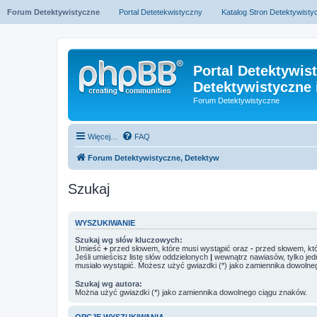
Forum Detektywistyczne
Portal Detetekwistyczny
Katalog Stron Detektywist
Portal Detektywis
Detektywistyczne 
Forum Detektywistyczne
Więcej…
FAQ
Forum Detektywistyczne, Detektyw
Szukaj
WYSZUKIWANIE
Szukaj wg słów kluczowych:
Umieść
+
przed słowem, które musi wystąpić oraz
-
przed słowem, któ
Jeśli umieścisz listę słów oddzielonych
|
wewnątrz nawiasów, tylko jed
musiało wystąpić. Możesz użyć gwiazdki (*) jako zamiennika dowolne
Szukaj wg autora:
Można użyć gwiazdki (*) jako zamiennika dowolnego ciągu znaków.