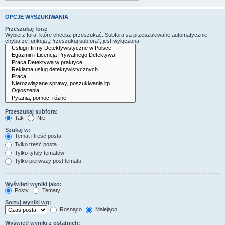
OPCJE WYSZUKIWANIA
Przeszukaj fora:
Wybierz fora, które chcesz przeszukać. Subfora są przeszukiwane automatycznie,
chyba że funkcja „Przeszukuj subfora”, jest wyłączona.
Przeszukaj subfora:
Tak
Nie
Szukaj w:
Temat i treść posta
Tylko treść posta
Tylko tytuły tematów
Tylko pierwszy post tematu
Wyświetl wyniki jako:
Posty
Tematy
Sortuj wyniki wg:
Rosnąco
Malejąco
Wyświetl wyniki z ostatnich: