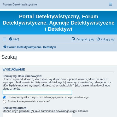
Forum Detektywistyczne
Portal Detektywistyczny, Forum
Detektywistyczne, Agencje Detektywistyczne
i Detektywi
FAQ
Zarejestruj się
Zaloguj się
Forum Detektywistyczne, Detektyw
Szukaj
WYSZUKIWANIE
Szukaj wg słów kluczowych:
Umieść
+
przed słowem, które musi wystąpić oraz
-
przed słowem, które nie może
wystąpić. Jeśli umieścisz listę słów oddzielonych
|
wewnątrz nawiasów, tylko jedno ze
słów będzie musiało wystąpić. Możesz użyć gwiazdki (*) jako zamiennika dowolnego
ciągu znaków.
Szukaj wszystkich wyrażeń lub użyj wyrażenia wprowadzonego
Szukaj któregokolwiek z wyrażeń
Szukaj wg autora:
Można użyć gwiazdki (*) jako zamiennika dowolnego ciągu znaków.