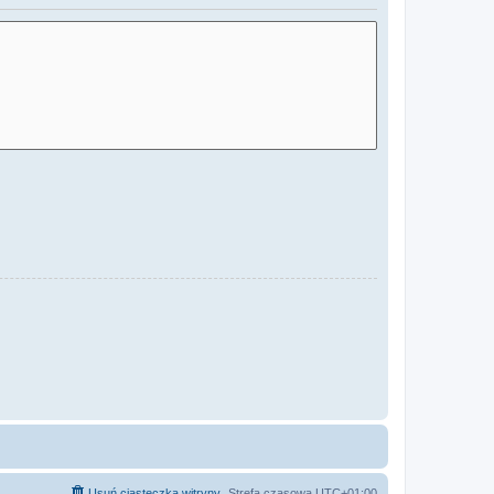
Usuń ciasteczka witryny
Strefa czasowa
UTC+01:00