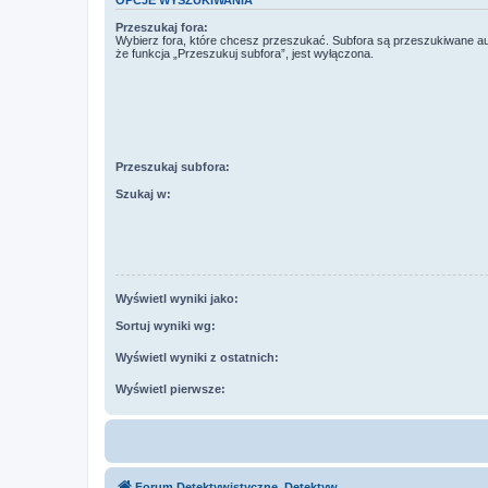
OPCJE WYSZUKIWANIA
Przeszukaj fora:
Wybierz fora, które chcesz przeszukać. Subfora są przeszukiwane a
że funkcja „Przeszukuj subfora”, jest wyłączona.
Przeszukaj subfora:
Szukaj w:
Wyświetl wyniki jako:
Sortuj wyniki wg:
Wyświetl wyniki z ostatnich:
Wyświetl pierwsze:
Forum Detektywistyczne, Detektyw