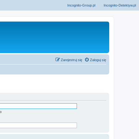
Incognito-Group.pl
Incognito-Detektyw.pl
Zarejestruj się
Zaloguj się
o