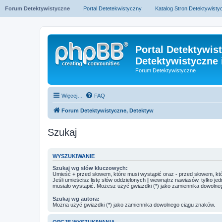
Forum Detektywistyczne
Portal Detetekwistyczny
Katalog Stron Detektywist
Portal Detektywis
Detektywistyczne 
Forum Detektywistyczne
Więcej…
FAQ
Forum Detektywistyczne, Detektyw
Szukaj
WYSZUKIWANIE
Szukaj wg słów kluczowych:
Umieść
+
przed słowem, które musi wystąpić oraz
-
przed słowem, któ
Jeśli umieścisz listę słów oddzielonych
|
wewnątrz nawiasów, tylko jed
musiało wystąpić. Możesz użyć gwiazdki (*) jako zamiennika dowolne
Szukaj wg autora:
Można użyć gwiazdki (*) jako zamiennika dowolnego ciągu znaków.