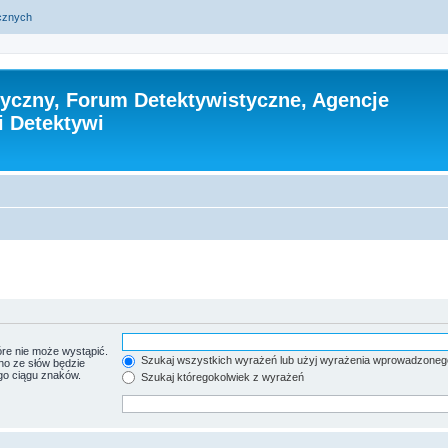
ycznych
tyczny, Forum Detektywistyczne, Agencje
i Detektywi
re nie może wystąpić.
Szukaj wszystkich wyrażeń lub użyj wyrażenia wprowadzoneg
no ze słów będzie
go ciągu znaków.
Szukaj któregokolwiek z wyrażeń