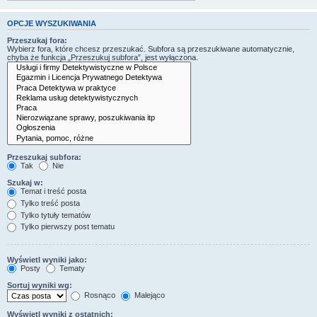
OPCJE WYSZUKIWANIA
Przeszukaj fora:
Wybierz fora, które chcesz przeszukać. Subfora są przeszukiwane automatycznie,
chyba że funkcja „Przeszukuj subfora”, jest wyłączona.
Przeszukaj subfora:
Tak
Nie
Szukaj w:
Temat i treść posta
Tylko treść posta
Tylko tytuły tematów
Tylko pierwszy post tematu
Wyświetl wyniki jako:
Posty
Tematy
Sortuj wyniki wg:
Rosnąco
Malejąco
Wyświetl wyniki z ostatnich: