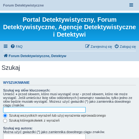
Forum Detektywistyczne
Portal Detektywistyczny, Forum
Detektywistyczne, Agencje Detektywistyczne
i Detektywi
FAQ
Zarejestruj się
Zaloguj się
Forum Detektywistyczne, Detektyw
Szukaj
WYSZUKIWANIE
Szukaj wg słów kluczowych:
Umieść
+
przed słowem, które musi wystąpić oraz
-
przed słowem, które nie może
wystąpić. Jeśli umieścisz listę słów oddzielonych
|
wewnątrz nawiasów, tylko jedno ze
słów będzie musiało wystąpić. Możesz użyć gwiazdki (*) jako zamiennika dowolnego
ciągu znaków.
Szukaj wszystkich wyrażeń lub użyj wyrażenia wprowadzonego
Szukaj któregokolwiek z wyrażeń
Szukaj wg autora:
Można użyć gwiazdki (*) jako zamiennika dowolnego ciągu znaków.