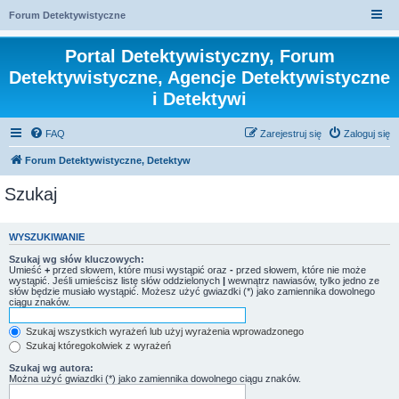
Forum Detektywistyczne
Portal Detektywistyczny, Forum
Detektywistyczne, Agencje Detektywistyczne
i Detektywi
FAQ
Zarejestruj się
Zaloguj się
Forum Detektywistyczne, Detektyw
Szukaj
WYSZUKIWANIE
Szukaj wg słów kluczowych:
Umieść
+
przed słowem, które musi wystąpić oraz
-
przed słowem, które nie może
wystąpić. Jeśli umieścisz listę słów oddzielonych
|
wewnątrz nawiasów, tylko jedno ze
słów będzie musiało wystąpić. Możesz użyć gwiazdki (*) jako zamiennika dowolnego
ciągu znaków.
Szukaj wszystkich wyrażeń lub użyj wyrażenia wprowadzonego
Szukaj któregokolwiek z wyrażeń
Szukaj wg autora:
Można użyć gwiazdki (*) jako zamiennika dowolnego ciągu znaków.