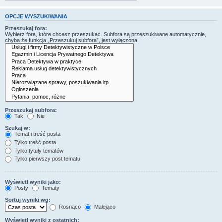
OPCJE WYSZUKIWANIA
Przeszukaj fora:
Wybierz fora, które chcesz przeszukać. Subfora są przeszukiwane automatycznie,
chyba że funkcja „Przeszukuj subfora”, jest wyłączona.
Przeszukaj subfora:
Tak
Nie
Szukaj w:
Temat i treść posta
Tylko treść posta
Tylko tytuły tematów
Tylko pierwszy post tematu
Wyświetl wyniki jako:
Posty
Tematy
Sortuj wyniki wg:
Rosnąco
Malejąco
Wyświetl wyniki z ostatnich: