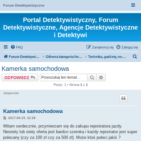
Forum Detektywistyczne
Portal Detektywistyczny, Forum
Detektywistyczne, Agencje Detektywistyczne
i Detektywi
FAQ
Zarejestruj się
Zaloguj się
S
Forum Detektywistyczne, Detektyw
Główna kategoria forum
Technika, gadżety, nowości
z
Kamerka samochodowa
u
Szukaj
Wyszukiwanie za
ODPOWIEDZ
k
Posty: 1 • Strona
1
z
1
a
Jalapeniak
j
Kamerka samochodowa
P
2017-04-15, 22:28
o
s
Witam serdecznie, przymierzam się do zakupu rejestratora jazdy.
t
Niestety lub stety oferta jest bardzo szeroka i każdy rejestrator jest super
polecany (czy za 100 zł czy za 500 zł). Może ktoś poleci jakiś ?