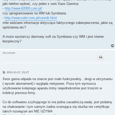
t
jaki telefon wybrać, czy jeden z serii Xaos Gamma
-
http://www.tl2000.com.pl/
czy oprogramowanie na WM lub Symbiana
-
http://www.safe-com.pl/cennik.html
mile widziane informacje dotyczące faktycznego zabezpieczenia, jakie są
opóźnienia etc?
A może wystarczy darmowy soft na Symbiana czy WM i jest równie
bezpieczny?
Secusmart
P
2011-11-17, 21:27
o
s
Xeos gama odpada na starcie jest mało funkcjonalny , drogi w utrzymaniu
t
( wysoki abonament) i wygląda nietypowo. Poza tym wymusza
użytkowanie kolejnego aparatu który niejednokrotnie jest trzecim w
kolekcji prezesa firmy.
Co do softwareu szyfrującego to ma jedna zasadniczą wadę, jest podatny
na shakowanie i tym samym żadna szanująca się służba nie certyfikuje
takich rozwiązań ani NIE UŻYWA