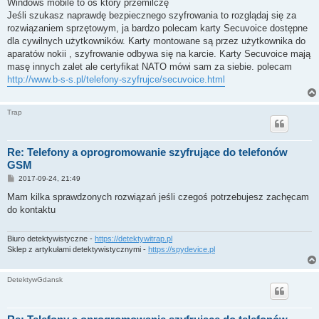
Windows mobile to os który przemilczę
Jeśli szukasz naprawdę bezpiecznego szyfrowania to rozglądaj się za
rozwiązaniem sprzętowym, ja bardzo polecam karty Secuvoice dostępne
dla cywilnych użytkowników. Karty montowane są przez użytkownika do
aparatów nokii , szyfrowanie odbywa się na karcie. Karty Secuvoice mają
masę innych zalet ale certyfikat NATO mówi sam za siebie. polecam
http://www.b-s-s.pl/telefony-szyfrujce/secuvoice.html
Trap
Re: Telefony a oprogromowanie szyfrujące do telefonów
GSM
P
2017-09-24, 21:49
o
s
Mam kilka sprawdzonych rozwiązań jeśli czegoś potrzebujesz zachęcam
t
do kontaktu
Biuro detektywistyczne -
https://detektywitrap.pl
Sklep z artykułami detektywistycznymi -
https://spydevice.pl
DetektywGdansk