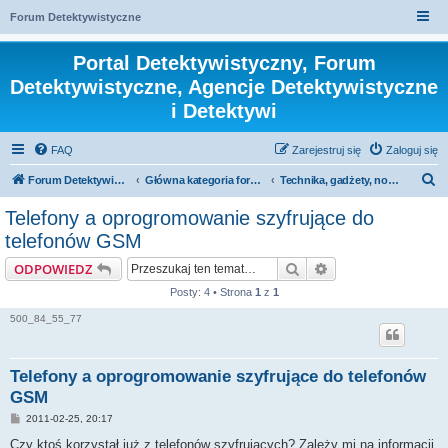
Forum Detektywistyczne
Portal Detektywistyczny, Forum
Detektywistyczne, Agencje Detektywistyczne
i Detektywi
FAQ
Zarejestruj się
Zaloguj się
S
Forum Detektywistyczne, Detektyw
Główna kategoria forum
Technika, gadżety, nowości
z
Telefony a oprogromowanie szyfrujące do
u
telefonów GSM
k
Szukaj
Wyszukiwanie za
ODPOWIEDZ
a
Posty: 4 • Strona
1
z
1
j
500_84_55_77
Telefony a oprogromowanie szyfrujące do telefonów
GSM
P
2011-02-25, 20:17
o
s
Czy ktoś korzystał już z telefonów szyfrujących? Zależy mi na informacji