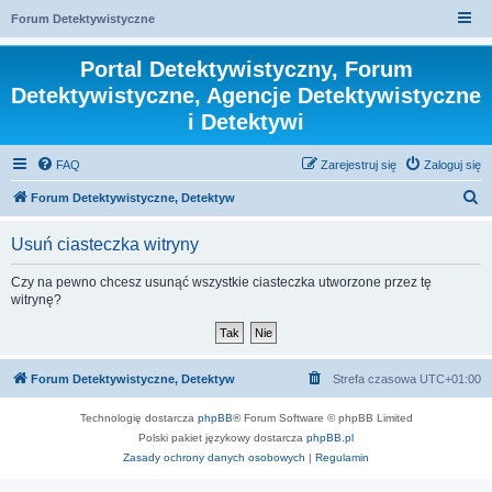
Forum Detektywistyczne
Portal Detektywistyczny, Forum
Detektywistyczne, Agencje Detektywistyczne
i Detektywi
FAQ
Zarejestruj się
Zaloguj się
S
Forum Detektywistyczne, Detektyw
z
Usuń ciasteczka witryny
u
k
Czy na pewno chcesz usunąć wszystkie ciasteczka utworzone przez tę
witrynę?
a
j
Forum Detektywistyczne, Detektyw
Strefa czasowa
UTC+01:00
Technologię dostarcza
phpBB
® Forum Software © phpBB Limited
Polski pakiet językowy dostarcza
phpBB.pl
Zasady ochrony danych osobowych
|
Regulamin