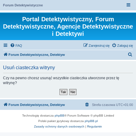
Forum Detektywistyczne
Portal Detektywistyczny, Forum
Detektywistyczne, Agencje Detektywistyczne
i Detektywi
FAQ
Zarejestruj się
Zaloguj się
S
Forum Detektywistyczne, Detektyw
z
Usuń ciasteczka witryny
u
k
Czy na pewno chcesz usunąć wszystkie ciasteczka utworzone przez tę
witrynę?
a
j
Forum Detektywistyczne, Detektyw
Strefa czasowa
UTC+01:00
Technologię dostarcza
phpBB
® Forum Software © phpBB Limited
Polski pakiet językowy dostarcza
phpBB.pl
Zasady ochrony danych osobowych
|
Regulamin