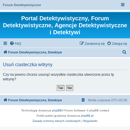
Forum Detektywistyczne
Portal Detektywistyczny, Forum
Detektywistyczne, Agencje Detektywistyczne
i Detektywi
FAQ
Zarejestruj się
Zaloguj się
S
Forum Detektywistyczne, Detektyw
z
Usuń ciasteczka witryny
u
k
Czy na pewno chcesz usunąć wszystkie ciasteczka utworzone przez tę
witrynę?
a
j
Forum Detektywistyczne, Detektyw
Strefa czasowa
UTC+01:00
Technologię dostarcza
phpBB
® Forum Software © phpBB Limited
Polski pakiet językowy dostarcza
phpBB.pl
Zasady ochrony danych osobowych
|
Regulamin