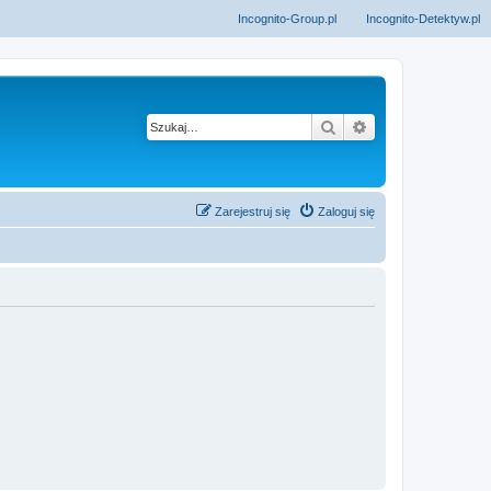
Incognito-Group.pl
Incognito-Detektyw.pl
Szukaj
Wyszukiwanie z
Zarejestruj się
Zaloguj się