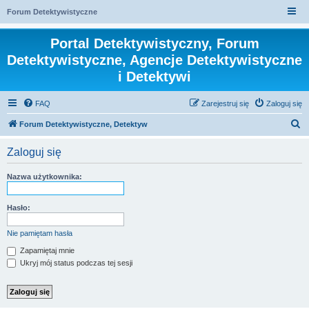
Forum Detektywistyczne
Portal Detektywistyczny, Forum
Detektywistyczne, Agencje Detektywistyczne
i Detektywi
FAQ
Zarejestruj się
Zaloguj się
S
Forum Detektywistyczne, Detektyw
z
Zaloguj się
u
k
Nazwa użytkownika:
a
j
Hasło:
Nie pamiętam hasła
Zapamiętaj mnie
Ukryj mój status podczas tej sesji