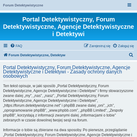
Forum Detektywistyczne
Portal Detektywistyczny, Forum
Detektywistyczne, Agencje Detektywistyczne
i Detektywi
FAQ
Zarejestruj się
Zaloguj się
S
Forum Detektywistyczne, Detektyw
z
Portal Detektywistyczny, Forum Detektywistyczne, Agencje
u
Detektywistyczne i Detektywi - Zasady ochrony danych
osobowych
k
a
Ten tekst opisuje, w jaki sposób „Portal Detektywistyczny, Forum
Detektywistyczne, Agencje Detektywistyczne i Detektywi” i firmy stowarzyszone
j
zwane dalej „my”, „nas”, „nasz”, „Portal Detektywistyczny, Forum
Detektywistyczne, Agencje Detektywistyczne i Detektywi”,
„https://forum.detektywistyczne.net” i phpBB zwane dalej „oni”, „ich”,
„oprogramowanie phpBB”, „www.phpbb.com”, „phpBB Limited”, „Zespoły
phpBB”, korzystają z informacji zwanymi dalej „informacjami o tobie”
zebranych w czasie dowolnej twojej sesji na forum.
Informacje o tobie są zbierane na dwa sposoby. Po pierwsze, przeglądanie
„Portal Detektywistyczny, Forum Detektywistyczne, Agencje Detektywistyczne i