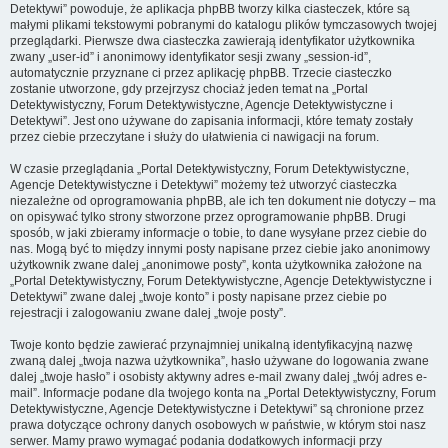
Detektywi” powoduje, że aplikacja phpBB tworzy kilka ciasteczek, które są
małymi plikami tekstowymi pobranymi do katalogu plików tymczasowych twojej
przeglądarki. Pierwsze dwa ciasteczka zawierają identyfikator użytkownika
zwany „user-id” i anonimowy identyfikator sesji zwany „session-id”,
automatycznie przyznane ci przez aplikację phpBB. Trzecie ciasteczko
zostanie utworzone, gdy przejrzysz chociaż jeden temat na „Portal
Detektywistyczny, Forum Detektywistyczne, Agencje Detektywistyczne i
Detektywi”. Jest ono używane do zapisania informacji, które tematy zostały
przez ciebie przeczytane i służy do ułatwienia ci nawigacji na forum.
W czasie przeglądania „Portal Detektywistyczny, Forum Detektywistyczne,
Agencje Detektywistyczne i Detektywi” możemy też utworzyć ciasteczka
niezależne od oprogramowania phpBB, ale ich ten dokument nie dotyczy – ma
on opisywać tylko strony stworzone przez oprogramowanie phpBB. Drugi
sposób, w jaki zbieramy informacje o tobie, to dane wysyłane przez ciebie do
nas. Mogą być to między innymi posty napisane przez ciebie jako anonimowy
użytkownik zwane dalej „anonimowe posty”, konta użytkownika założone na
„Portal Detektywistyczny, Forum Detektywistyczne, Agencje Detektywistyczne i
Detektywi” zwane dalej „twoje konto” i posty napisane przez ciebie po
rejestracji i zalogowaniu zwane dalej „twoje posty”.
Twoje konto będzie zawierać przynajmniej unikalną identyfikacyjną nazwę
zwaną dalej „twoja nazwa użytkownika”, hasło używane do logowania zwane
dalej „twoje hasło” i osobisty aktywny adres e-mail zwany dalej „twój adres e-
mail”. Informacje podane dla twojego konta na „Portal Detektywistyczny, Forum
Detektywistyczne, Agencje Detektywistyczne i Detektywi” są chronione przez
prawa dotyczące ochrony danych osobowych w państwie, w którym stoi nasz
serwer. Mamy prawo wymagać podania dodatkowych informacji przy