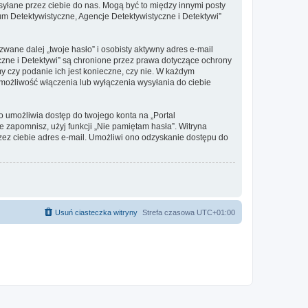
syłane przez ciebie do nas. Mogą być to między innymi posty
m Detektywistyczne, Agencje Detektywistyczne i Detektywi”
ane dalej „twoje hasło” i osobisty aktywny adres e-mail
yczne i Detektywi” są chronione przez prawa dotyczące ochrony
y czy podanie ich jest konieczne, czy nie. W każdym
możliwość włączenia lub wyłączenia wysyłania do ciebie
o umożliwia dostęp do twojego konta na „Portal
 je zapomnisz, użyj funkcji „Nie pamiętam hasła”. Witryna
ez ciebie adres e-mail. Umożliwi ono odzyskanie dostępu do
Usuń ciasteczka witryny
Strefa czasowa
UTC+01:00