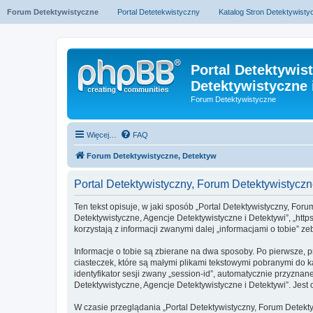
Forum Detektywistyczne
Portal Detetekwistyczny
Katalog Stron Detektywist
Portal Detektywis
Detektywistyczne 
Forum Detektywistyczne
Więcej…
FAQ
Forum Detektywistyczne, Detektyw
Portal Detektywistyczny, Forum Detektywistycz
Ten tekst opisuje, w jaki sposób „Portal Detektywistyczny, Foru
Detektywistyczne, Agencje Detektywistyczne i Detektywi”, „htt
korzystają z informacji zwanymi dalej „informacjami o tobie” ze
Informacje o tobie są zbierane na dwa sposoby. Po pierwsze, p
ciasteczek, które są małymi plikami tekstowymi pobranymi do k
identyfikator sesji zwany „session-id”, automatycznie przyznan
Detektywistyczne, Agencje Detektywistyczne i Detektywi”. Jest o
W czasie przeglądania „Portal Detektywistyczny, Forum Detek