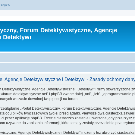
ycznych
tyczny, Forum Detektywistyczne, Agencje
i Detektywi
ne, Agencje Detektywistyczne i Detektywi - Zasady ochrony da
m Detektywistyczne, Agencje Detektywistyczne i Detektywi” i firmy stowarzyszone zw
ps://forum.detektywistyczne.net” i phpBB zwane dalej „oni”, „ich”, „oprogramowani
branych w czasie dowolnej twojej sesji na forum.
rzeglądanie „Portal Detektywistyczny, Forum Detektywistyczne, Agencje Detektywis
atalogu plików tymczasowych twojej przeglądarki. Pierwsze dwa ciasteczka zawiera
e ci przez aplikację phpBB. Trzecie ciasteczko zostanie utworzone, gdy przejrzysz 
no używane do zapisania informacji, które tematy zostały przez ciebie przeczytane 
tywistyczne, Agencje Detektywistyczne i Detektywi” możemy też utworzyć ciastecz