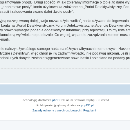
rogramowanie phpBB. Drugi sposób, w jaki zbieramy informacje o tobie, to dane wy
„anonimowe posty”, konta użytkownika założone na „Portal Detektywistyczny, Foru
stracji i zalogowaniu zwane dalej „twoje posty”.
cyjną nazwę zwaną dalej „twoja nazwa użytkownika”, hasło używane do logowania zw
o konta na „Portal Detektywistyczny, Forum Detektywistyczne, Agencje Detektywist
 prawo wymagać podania dodatkowych informacji przy rejestracji, i to my ustalam
 koncie są wyświetlane publicznie. Co więcej, w panelu zarządzania kontem masz 
maili.
 nie należy używać tego samego hasła na różnych witrynach internetowych. Hasło t
tyczne i Detektywi”, więc chroń je i w żadnym wypadku nie podawaj
nikomu
. Jeśli
 podaniu tych danych zostanie wygenerowane nowe hasło i przesłane na podany prz
Technologię dostarcza
phpBB
® Forum Software © phpBB Limited
Polski pakiet językowy dostarcza
phpBB.pl
Zasady ochrony danych osobowych
|
Regulamin