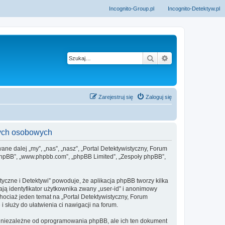
Incognito-Group.pl
Incognito-Detektyw.pl
Szukaj
Wyszukiwanie z
Zarejestruj się
Zaloguj się
nych osobowych
ane dalej „my”, „nas”, „nasz”, „Portal Detektywistyczny, Forum
e phpBB”, „www.phpbb.com”, „phpBB Limited”, „Zespoły phpBB”,
tyczne i Detektywi” powoduje, że aplikacja phpBB tworzy kilka
ją identyfikator użytkownika zwany „user-id” i anonimowy
chociaż jeden temat na „Portal Detektywistyczny, Forum
i służy do ułatwienia ci nawigacji na forum.
ka niezależne od oprogramowania phpBB, ale ich ten dokument