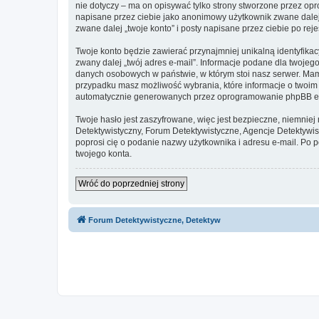
nie dotyczy – ma on opisywać tylko strony stworzone przez op
napisane przez ciebie jako anonimowy użytkownik zwane dalej 
zwane dalej „twoje konto” i posty napisane przez ciebie po reje
Twoje konto będzie zawierać przynajmniej unikalną identyfika
zwany dalej „twój adres e-mail”. Informacje podane dla twojeg
danych osobowych w państwie, w którym stoi nasz serwer. Mamy
przypadku masz możliwość wybrania, które informacje o twoim
automatycznie generowanych przez oprogramowanie phpBB e-
Twoje hasło jest zaszyfrowane, więc jest bezpieczne, niemniej
Detektywistyczny, Forum Detektywistyczne, Agencje Detektywis
poprosi cię o podanie nazwy użytkownika i adresu e-mail. Po
twojego konta.
Wróć do poprzedniej strony
Forum Detektywistyczne, Detektyw