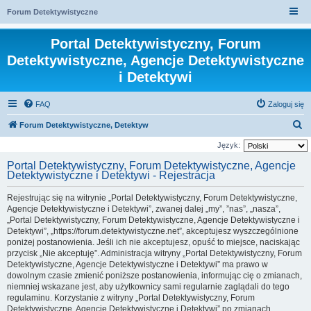
Forum Detektywistyczne
Portal Detektywistyczny, Forum
Detektywistyczne, Agencje Detektywistyczne
i Detektywi
FAQ
Zaloguj się
S
Forum Detektywistyczne, Detektyw
z
Język:
u
Portal Detektywistyczny, Forum Detektywistyczne, Agencje
Detektywistyczne i Detektywi - Rejestracja
k
a
Rejestrując się na witrynie „Portal Detektywistyczny, Forum Detektywistyczne,
j
Agencje Detektywistyczne i Detektywi”, zwanej dalej „my”, ”nas”, „nasza”,
„Portal Detektywistyczny, Forum Detektywistyczne, Agencje Detektywistyczne i
Detektywi”, „https://forum.detektywistyczne.net”, akceptujesz wyszczególnione
poniżej postanowienia. Jeśli ich nie akceptujesz, opuść to miejsce, naciskając
przycisk „Nie akceptuję”. Administracja witryny „Portal Detektywistyczny, Forum
Detektywistyczne, Agencje Detektywistyczne i Detektywi” ma prawo w
dowolnym czasie zmienić poniższe postanowienia, informując cię o zmianach,
niemniej wskazane jest, aby użytkownicy sami regularnie zaglądali do tego
regulaminu. Korzystanie z witryny „Portal Detektywistyczny, Forum
Detektywistyczne, Agencje Detektywistyczne i Detektywi” po zmianach