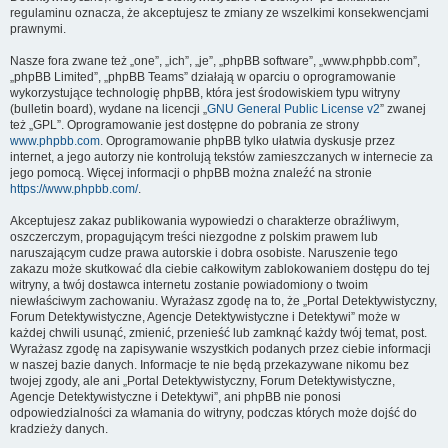
regulaminu oznacza, że akceptujesz te zmiany ze wszelkimi konsekwencjami
prawnymi.
Nasze fora zwane też „one”, „ich”, „je”, „phpBB software”, „www.phpbb.com”,
„phpBB Limited”, „phpBB Teams” działają w oparciu o oprogramowanie
wykorzystujące technologię phpBB, która jest środowiskiem typu witryny
(bulletin board), wydane na licencji „
GNU General Public License v2
” zwanej
też „GPL”. Oprogramowanie jest dostępne do pobrania ze strony
www.phpbb.com
. Oprogramowanie phpBB tylko ułatwia dyskusje przez
internet, a jego autorzy nie kontrolują tekstów zamieszczanych w internecie za
jego pomocą. Więcej informacji o phpBB można znaleźć na stronie
https://www.phpbb.com/
.
Akceptujesz zakaz publikowania wypowiedzi o charakterze obraźliwym,
oszczerczym, propagującym treści niezgodne z polskim prawem lub
naruszającym cudze prawa autorskie i dobra osobiste. Naruszenie tego
zakazu może skutkować dla ciebie całkowitym zablokowaniem dostępu do tej
witryny, a twój dostawca internetu zostanie powiadomiony o twoim
niewłaściwym zachowaniu. Wyrażasz zgodę na to, że „Portal Detektywistyczny,
Forum Detektywistyczne, Agencje Detektywistyczne i Detektywi” może w
każdej chwili usunąć, zmienić, przenieść lub zamknąć każdy twój temat, post.
Wyrażasz zgodę na zapisywanie wszystkich podanych przez ciebie informacji
w naszej bazie danych. Informacje te nie będą przekazywane nikomu bez
twojej zgody, ale ani „Portal Detektywistyczny, Forum Detektywistyczne,
Agencje Detektywistyczne i Detektywi”, ani phpBB nie ponosi
odpowiedzialności za włamania do witryny, podczas których może dojść do
kradzieży danych.