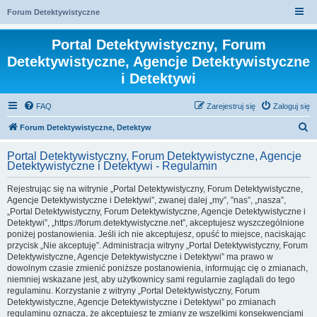
Forum Detektywistyczne
Portal Detektywistyczny, Forum
Detektywistyczne, Agencje Detektywistyczne
i Detektywi
FAQ
Zarejestruj się
Zaloguj się
S
Forum Detektywistyczne, Detektyw
z
Portal Detektywistyczny, Forum Detektywistyczne, Agencje
u
Detektywistyczne i Detektywi - Regulamin
k
Rejestrując się na witrynie „Portal Detektywistyczny, Forum Detektywistyczne,
a
Agencje Detektywistyczne i Detektywi”, zwanej dalej „my”, ”nas”, „nasza”,
„Portal Detektywistyczny, Forum Detektywistyczne, Agencje Detektywistyczne i
j
Detektywi”, „https://forum.detektywistyczne.net”, akceptujesz wyszczególnione
poniżej postanowienia. Jeśli ich nie akceptujesz, opuść to miejsce, naciskając
przycisk „Nie akceptuję”. Administracja witryny „Portal Detektywistyczny, Forum
Detektywistyczne, Agencje Detektywistyczne i Detektywi” ma prawo w
dowolnym czasie zmienić poniższe postanowienia, informując cię o zmianach,
niemniej wskazane jest, aby użytkownicy sami regularnie zaglądali do tego
regulaminu. Korzystanie z witryny „Portal Detektywistyczny, Forum
Detektywistyczne, Agencje Detektywistyczne i Detektywi” po zmianach
regulaminu oznacza, że akceptujesz te zmiany ze wszelkimi konsekwencjami