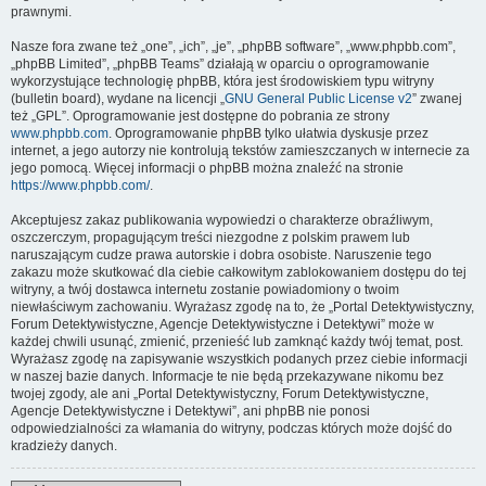
prawnymi.
Nasze fora zwane też „one”, „ich”, „je”, „phpBB software”, „www.phpbb.com”,
„phpBB Limited”, „phpBB Teams” działają w oparciu o oprogramowanie
wykorzystujące technologię phpBB, która jest środowiskiem typu witryny
(bulletin board), wydane na licencji „
GNU General Public License v2
” zwanej
też „GPL”. Oprogramowanie jest dostępne do pobrania ze strony
www.phpbb.com
. Oprogramowanie phpBB tylko ułatwia dyskusje przez
internet, a jego autorzy nie kontrolują tekstów zamieszczanych w internecie za
jego pomocą. Więcej informacji o phpBB można znaleźć na stronie
https://www.phpbb.com/
.
Akceptujesz zakaz publikowania wypowiedzi o charakterze obraźliwym,
oszczerczym, propagującym treści niezgodne z polskim prawem lub
naruszającym cudze prawa autorskie i dobra osobiste. Naruszenie tego
zakazu może skutkować dla ciebie całkowitym zablokowaniem dostępu do tej
witryny, a twój dostawca internetu zostanie powiadomiony o twoim
niewłaściwym zachowaniu. Wyrażasz zgodę na to, że „Portal Detektywistyczny,
Forum Detektywistyczne, Agencje Detektywistyczne i Detektywi” może w
każdej chwili usunąć, zmienić, przenieść lub zamknąć każdy twój temat, post.
Wyrażasz zgodę na zapisywanie wszystkich podanych przez ciebie informacji
w naszej bazie danych. Informacje te nie będą przekazywane nikomu bez
twojej zgody, ale ani „Portal Detektywistyczny, Forum Detektywistyczne,
Agencje Detektywistyczne i Detektywi”, ani phpBB nie ponosi
odpowiedzialności za włamania do witryny, podczas których może dojść do
kradzieży danych.