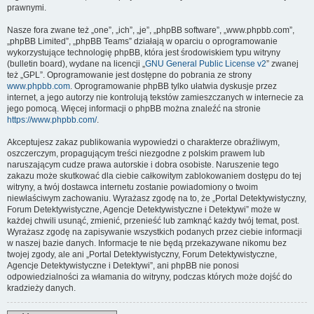
prawnymi.
Nasze fora zwane też „one”, „ich”, „je”, „phpBB software”, „www.phpbb.com”,
„phpBB Limited”, „phpBB Teams” działają w oparciu o oprogramowanie
wykorzystujące technologię phpBB, która jest środowiskiem typu witryny
(bulletin board), wydane na licencji „
GNU General Public License v2
” zwanej
też „GPL”. Oprogramowanie jest dostępne do pobrania ze strony
www.phpbb.com
. Oprogramowanie phpBB tylko ułatwia dyskusje przez
internet, a jego autorzy nie kontrolują tekstów zamieszczanych w internecie za
jego pomocą. Więcej informacji o phpBB można znaleźć na stronie
https://www.phpbb.com/
.
Akceptujesz zakaz publikowania wypowiedzi o charakterze obraźliwym,
oszczerczym, propagującym treści niezgodne z polskim prawem lub
naruszającym cudze prawa autorskie i dobra osobiste. Naruszenie tego
zakazu może skutkować dla ciebie całkowitym zablokowaniem dostępu do tej
witryny, a twój dostawca internetu zostanie powiadomiony o twoim
niewłaściwym zachowaniu. Wyrażasz zgodę na to, że „Portal Detektywistyczny,
Forum Detektywistyczne, Agencje Detektywistyczne i Detektywi” może w
każdej chwili usunąć, zmienić, przenieść lub zamknąć każdy twój temat, post.
Wyrażasz zgodę na zapisywanie wszystkich podanych przez ciebie informacji
w naszej bazie danych. Informacje te nie będą przekazywane nikomu bez
twojej zgody, ale ani „Portal Detektywistyczny, Forum Detektywistyczne,
Agencje Detektywistyczne i Detektywi”, ani phpBB nie ponosi
odpowiedzialności za włamania do witryny, podczas których może dojść do
kradzieży danych.