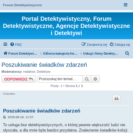
Forum Detektywistyczne
Portal Detektywistyczny, Forum
Detektywistyczne, Agencje Detektywistyczne
i Detektywi
FAQ
Zarejestruj się
Zaloguj się
S
Forum Detektywistyczne, Detektyw
Główna kategoria forum
Usługi i firmy Detektywistyczne w Polsce
z
Poszukiwanie świadków zdarzeń
u
Moderatorzy:
redaktor
,
Detektyw
k
Szukaj
Wyszukiwanie za
ODPOWIEDZ
a
Posty: 1 • Strona
1
z
1
j
Colombo
Poszukiwanie świadków zdarzeń
P
2020-06-19, 11:57
o
s
To usługa biur detektywistycznych, o której pewnie większość ludzi nie
t
słyszała, a dla mnie była bardzo przydatna. Znalezienie świadków kolizji