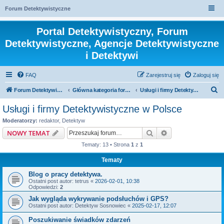
Forum Detektywistyczne
Portal Detektywistyczny, Forum
Detektywistyczne, Agencje Detektywistyczne
i Detektywi
FAQ
Zarejestruj się
Zaloguj się
S
Forum Detektywistyczne, Detektyw
Główna kategoria forum
Usługi i firmy Detektywistyczne w Polsce
z
Usługi i firmy Detektywistyczne w Polsce
u
Moderatorzy:
redaktor
,
Detektyw
k
Szukaj
Wyszukiwanie z
NOWY TEMAT
a
Tematy: 13 • Strona
1
z
1
j
Tematy
Blog o pracy detektywa.
Ostatni post autor:
tetrus
«
2026-02-01, 10:38
Odpowiedzi:
2
Jak wygląda wykrywanie podsłuchów i GPS?
Ostatni post autor:
Detektyw Sosnowiec
«
2025-02-17, 12:07
Poszukiwanie świadków zdarzeń