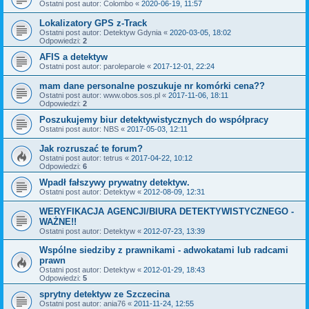
Ostatni post autor:
Colombo
«
2020-06-19, 11:57
Lokalizatory GPS z-Track
Ostatni post autor:
Detektyw Gdynia
«
2020-03-05, 18:02
Odpowiedzi:
2
AFIS a detektyw
Ostatni post autor:
paroleparole
«
2017-12-01, 22:24
mam dane personalne poszukuje nr komórki cena??
Ostatni post autor:
www.obos.sos.pl
«
2017-11-06, 18:11
Odpowiedzi:
2
Poszukujemy biur detektywistycznych do współpracy
Ostatni post autor:
NBS
«
2017-05-03, 12:11
Jak rozruszać te forum?
Ostatni post autor:
tetrus
«
2017-04-22, 10:12
Odpowiedzi:
6
Wpadł fałszywy prywatny detektyw.
Ostatni post autor:
Detektyw
«
2012-08-09, 12:31
WERYFIKACJA AGENCJI/BIURA DETEKTYWISTYCZNEGO -
WAŻNE!!
Ostatni post autor:
Detektyw
«
2012-07-23, 13:39
Wspólne siedziby z prawnikami - adwokatami lub radcami
prawn
Ostatni post autor:
Detektyw
«
2012-01-29, 18:43
Odpowiedzi:
5
sprytny detektyw ze Szczecina
Ostatni post autor:
ania76
«
2011-11-24, 12:55