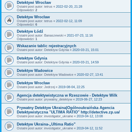
Detektywi Wrocław
Ostatni post autor:
tetrus
«
2022-02-20, 21:28
Odpowiedzi:
2
Detektyw Wrocław
Ostatni post autor:
tetrus
«
2022-02-12, 11:09
Odpowiedzi:
6
Detektyw Łódź
Ostatni post autor:
Banaszewski
«
2021-07-23, 11:16
Odpowiedzi:
1
Wskazanie tablic rejestracyjnych
Ostatni post autor:
Detektyw Gdynia
«
2020-03-21, 15:01
Detektyw Gdynia
Ostatni post autor:
Detektyw Gdynia
«
2020-03-21, 14:59
Detektyw Wadowice
Ostatni post autor:
Detektyw Wadowice
«
2020-02-27, 13:41
Detektyw Wrocław
Ostatni post autor:
Jedrzej
«
2019-08-04, 22:25
Agencja detektywistyczna w Rzeszowie - Detektyw Wilk
Ostatni post autor:
prywatny_detektyw
«
2019-06-27, 12:23
Prywatny Detektyw Ukraina|Ogólnoukraińska Agencia
Detektywistyczna "ULTIMA RATIO" http://detective.zp.ua/
Ostatni post autor:
investigator_ukraine
«
2019-04-12, 13:08
Detektyw Ukraina-„Ultima Ratio”
Ostatni post autor:
investigator_ukraine
«
2019-04-12, 11:52