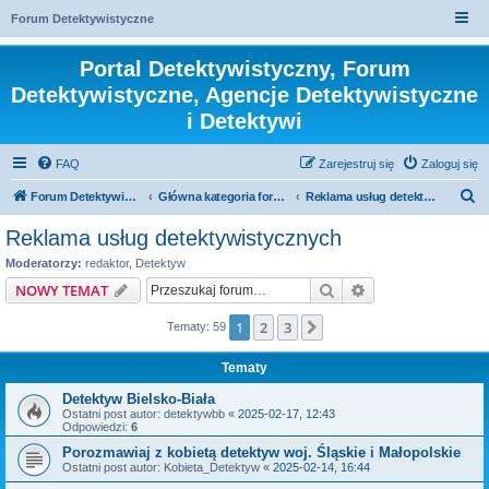
Forum Detektywistyczne
Portal Detektywistyczny, Forum
Detektywistyczne, Agencje Detektywistyczne
i Detektywi
FAQ
Zarejestruj się
Zaloguj się
S
Forum Detektywistyczne, Detektyw
Główna kategoria forum
Reklama usług detektywistycznych
z
Reklama usług detektywistycznych
u
Moderatorzy:
redaktor
,
Detektyw
k
Szukaj
Wyszukiwanie z
NOWY TEMAT
a
1
2
3
Następna
Tematy: 59
j
Tematy
Detektyw Bielsko-Biała
Ostatni post autor:
detektywbb
«
2025-02-17, 12:43
Odpowiedzi:
6
Porozmawiaj z kobietą detektyw woj. Śląskie i Małopolskie
Ostatni post autor:
Kobieta_Detektyw
«
2025-02-14, 16:44