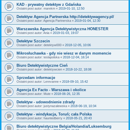
KAD - prywatny detektyw z Gdańska
Ostatni post autor:
marekm
«
2019-01-10, 12:50
Detektyw Agencja Partnerska http://detektywagency.pl/
Ostatni post autor:
Agencja Partnerska
«
2019-01-04, 12:30
Warszawska Agencja Detektywistyczna HONESTER
Ostatni post autor:
Ania
«
2019-01-03, 19:07
Detektyw Szczecin
Ostatni post autor:
detektyw000
«
2018-12-05, 10:06
Mikrosłuchawka - gdy nie wiesz w danym momencie
Ostatni post autor:
teslapolska
«
2018-12-04, 16:14
Biuro Detektywistyczne Cień
Ostatni post autor:
detektywcien
«
2018-10-22, 18:08
Sprzedam informacje
Ostatni post autor:
Lerevanne
«
2018-09-10, 15:42
Agencja Ex Facto - Warszawa i okolice
Ostatni post autor:
Mute
«
2018-06-26, 12:35
Detektyw - udowodnienie zdrady
Ostatni post autor:
justynazalewska
«
2018-06-19, 10:34
Detektyw - windykacja, Toruń; cała Polska
Ostatni post autor:
hauntedberry
«
2018-05-21, 20:43
Biuro detektywistyczne Belgia/Holandia/Luksemburg