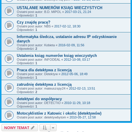
USTALANIE NUMERÓW KSIĄG WIECZYSTYCH
Ostatni post autor:
B.D. MIPOL
«
2017-03-21, 21:24
Odpowiedzi:
1
Czy znajdę pracę?
Ostatni post autor:
NBS
«
2017-02-12, 18:30
Odpowiedzi:
1
Informatyka śledcza, ustalanie adresu IP odzyskiwanie
danych
Ostatni post autor:
Kobieta
«
2016-02-09, 11:56
Odpowiedzi:
2
Ustalenia ksiąg numerów ksiąg wieczystych
Ostatni post autor:
INFODEAL
«
2012-10-08, 03:17
Odpowiedzi:
1
Praca dla detektywa z licencją
Ostatni post autor:
Detektyw
«
2012-05-06, 18:49
Odpowiedzi:
1
zatrudnię detektywa z licencją
Ostatni post autor:
mateuszspy24
«
2012-02-13, 13:51
Odpowiedzi:
2
detektywi do współpracy
Ostatni post autor:
DETECTIO
«
2010-11-29, 10:18
Odpowiedzi:
1
Motocyklistów z Katowic i okolic (detektywów)
Ostatni post autor:
detektywbytom
«
2010-05-27, 12:58
NOWY TEMAT