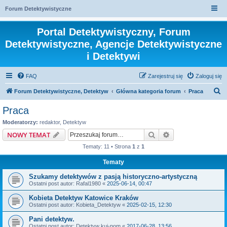
Forum Detektywistyczne
Portal Detektywistyczny, Forum
Detektywistyczne, Agencje Detektywistyczne
i Detektywi
FAQ
Zarejestruj się
Zaloguj się
S
Forum Detektywistyczne, Detektyw
Główna kategoria forum
Praca
z
Praca
u
Moderatorzy:
redaktor
,
Detektyw
k
Szukaj
Wyszukiwanie z
NOWY TEMAT
a
Tematy: 11 • Strona
1
z
1
j
Tematy
Szukamy detektywów z pasją historyczno-artystyczną
Ostatni post autor:
Rafal1980
«
2025-06-14, 00:47
Kobieta Detektyw Katowice Kraków
Ostatni post autor:
Kobieta_Detektyw
«
2025-02-15, 12:30
Pani detektyw.
Ostatni post autor:
Detektyw kuj-pom
«
2017-06-28, 13:56