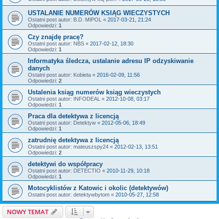
USTALANIE NUMERÓW KSIĄG WIECZYSTYCH
Ostatni post autor:
B.D. MIPOL
«
2017-03-21, 21:24
Odpowiedzi:
1
Czy znajdę pracę?
Ostatni post autor:
NBS
«
2017-02-12, 18:30
Odpowiedzi:
1
Informatyka śledcza, ustalanie adresu IP odzyskiwanie
danych
Ostatni post autor:
Kobieta
«
2016-02-09, 11:56
Odpowiedzi:
2
Ustalenia ksiąg numerów ksiąg wieczystych
Ostatni post autor:
INFODEAL
«
2012-10-08, 03:17
Odpowiedzi:
1
Praca dla detektywa z licencją
Ostatni post autor:
Detektyw
«
2012-05-06, 18:49
Odpowiedzi:
1
zatrudnię detektywa z licencją
Ostatni post autor:
mateuszspy24
«
2012-02-13, 13:51
Odpowiedzi:
2
detektywi do współpracy
Ostatni post autor:
DETECTIO
«
2010-11-29, 10:18
Odpowiedzi:
1
Motocyklistów z Katowic i okolic (detektywów)
Ostatni post autor:
detektywbytom
«
2010-05-27, 12:58
NOWY TEMAT