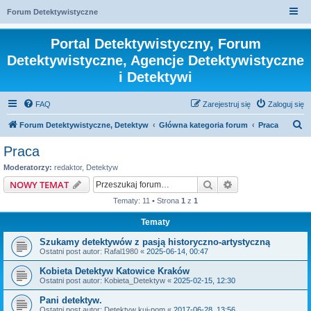
Forum Detektywistyczne
Portal Detektywistyczny, Forum
Detektywistyczne, Agencje Detektywistyczne
i Detektywi
FAQ
Zarejestruj się
Zaloguj się
S
Forum Detektywistyczne, Detektyw
Główna kategoria forum
Praca
z
Praca
u
Moderatorzy:
redaktor
,
Detektyw
k
Szukaj
Wyszukiwanie z
NOWY TEMAT
a
Tematy: 11 • Strona
1
z
1
j
Tematy
Szukamy detektywów z pasją historyczno-artystyczną
Ostatni post autor:
Rafal1980
«
2025-06-14, 00:47
Kobieta Detektyw Katowice Kraków
Ostatni post autor:
Kobieta_Detektyw
«
2025-02-15, 12:30
Pani detektyw.
Ostatni post autor:
Detektyw kuj-pom
«
2017-06-28, 13:56