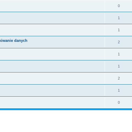
0
1
1
skiwanie danych
2
1
1
2
1
0