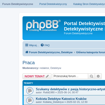
Forum Detektywistyczne
Portal Detetekwistyczny
Katalog Stron Detektywist
Portal Detektywis
Detektywistyczne 
Forum Detektywistyczne
Więcej…
FAQ
Forum Detektywistyczne, Detektyw
Główna kategoria foru
Praca
Moderatorzy:
redaktor
,
Detektyw
Szukaj
Wy
NOWY TEMAT
TEMATY
Szukamy detektywów z pasją historyczno-artys
autor:
Rafal1980
» 2025-06-14, 00:47
Kobieta Detektyw Katowice Kraków
autor:
Kobieta_Detektyw
» 2025-02-15, 12:30