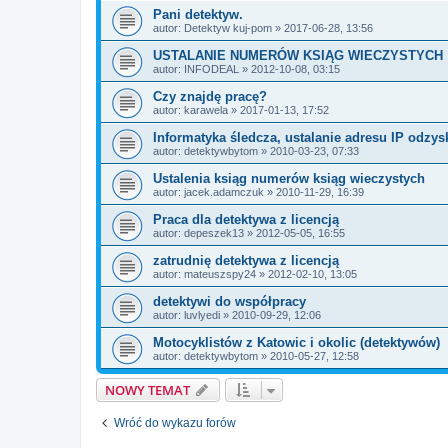
Pani detektyw.
autor:
Detektyw kuj-pom
» 2017-06-28, 13:56
USTALANIE NUMERÓW KSIĄG WIECZYSTYCH
autor:
INFODEAL
» 2012-10-08, 03:15
Czy znajdę pracę?
autor:
karawela
» 2017-01-13, 17:52
Informatyka śledcza, ustalanie adresu IP odzy
autor:
detektywbytom
» 2010-03-23, 07:33
Ustalenia ksiąg numerów ksiąg wieczystych
autor:
jacek.adamczuk
» 2010-11-29, 16:39
Praca dla detektywa z licencją
autor:
depeszek13
» 2012-05-05, 16:55
zatrudnię detektywa z licencją
autor:
mateuszspy24
» 2012-02-10, 13:05
detektywi do współpracy
autor:
luvlyedi
» 2010-09-29, 12:06
Motocyklistów z Katowic i okolic (detektywów)
autor:
detektywbytom
» 2010-05-27, 12:58
NOWY TEMAT
Wróć do wykazu forów