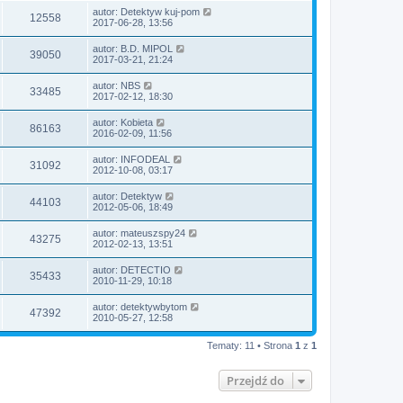
autor:
Detektyw kuj-pom
12558
2017-06-28, 13:56
autor:
B.D. MIPOL
39050
2017-03-21, 21:24
autor:
NBS
33485
2017-02-12, 18:30
autor:
Kobieta
86163
2016-02-09, 11:56
autor:
INFODEAL
31092
2012-10-08, 03:17
autor:
Detektyw
44103
2012-05-06, 18:49
autor:
mateuszspy24
43275
2012-02-13, 13:51
autor:
DETECTIO
35433
2010-11-29, 10:18
autor:
detektywbytom
47392
2010-05-27, 12:58
Tematy: 11 • Strona
1
z
1
Przejdź do