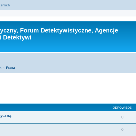
ycznych
tyczny, Forum Detektywistyczne, Agencje
i Detektywi
m
Praca
szukiwanie zaawansowane
ODPOWIEDZI
tyczną
0
0