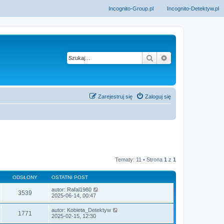
Incognito-Group.pl
Incognito-Detektyw.pl
Szukaj
Wyszukiwanie z
Zarejestruj się
Zaloguj się
Tematy: 11 • Strona
1
z
1
ODSŁONY
OSTATNI POST
autor:
Rafal1980
3539
2025-06-14, 00:47
autor:
Kobieta_Detektyw
1771
2025-02-15, 12:30